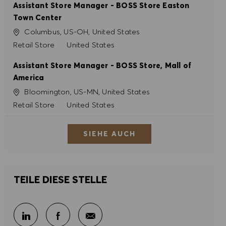
Assistant Store Manager - BOSS Store Easton
Town Center
Ort
Columbus, US-OH, United States
Kategorie
Retail Store
United States
Assistant Store Manager - BOSS Store, Mall of
America
Ort
Bloomington, US-MN, United States
Kategorie
Retail Store
United States
SIEHE AUCH
TEILE DIESE STELLE
Per E-Mail teilen
Über LinkedIn teilen
Über Facebook teilen