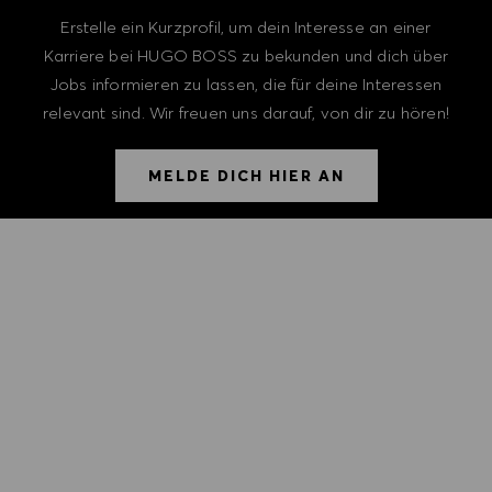
Erstelle ein Kurzprofil, um dein Interesse an einer
Karriere bei HUGO BOSS zu bekunden und dich über
Jobs informieren zu lassen, die für deine Interessen
relevant sind. Wir freuen uns darauf, von dir zu hören!
MELDE DICH HIER AN