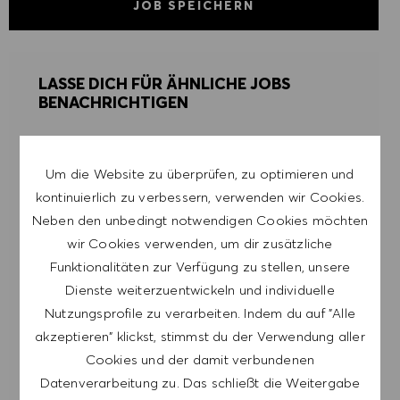
JOB SPEICHERN
LASSE DICH FÜR ÄHNLICHE JOBS
BENACHRICHTIGEN
Melde dich an, um Job-Alerts zu erhalten.
Um die Website zu überprüfen, zu optimieren und
HINWEIS: Mit der Anmeldung erkläre ich mich
kontinuierlich zu verbessern, verwenden wir Cookies.
damit einverstanden, E-Mails mit
Neben den unbedingt notwendigen Cookies möchten
Stellenangeboten von HUGO BOSS, Einladungen
wir Cookies verwenden, um dir zusätzliche
zu Veranstaltungen und anderen
Funktionalitäten zur Verfügung zu stellen, unsere
karriererelevanten Themen zu erhalten. Ich kann
Dienste weiterzuentwickeln und individuelle
mich jederzeit abmelden, z.B. indem ich den in
Nutzungsprofile zu verarbeiten. Indem du auf "Alle
den Mails vorhandenen Abmeldelink anklicke. Ich
akzeptieren" klickst, stimmst du der Verwendung aller
akzeptiere, dass meine persönlichen Daten
Cookies und der damit verbundenen
gemäß der
Datenverarbeitung zu. Das schließt die Weitergabe