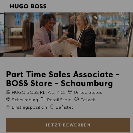
SKIP TO MAIN CONTENT
SKIP TO MAIN CONTENT
-
-
Part Time Sales Associate -
BOSS Store - Schaumburg
FIRMENNAME
HUGO BOSS RETAIL, INC.
United States
Stadt
Kategorie
Schaumburg
Retail Store
Teilzeit
Erfahrung erforderlich
Einstiegsposition
Befristet
JETZT BEWERBEN