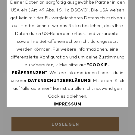
DATENSCHUTZERKLÄRUNG
verarbeitet
Deiner Daten an sorgfältig ausgewählte Partner in den
werden.
USA ein ( Art. 49 Abs. 1 S. 1 a DSGVO). Die USA weisen
ggf. kein mit der EU vergleichbares Datenschutzniveau
E-Mail-Adresse eingeben (erforderlich)
auf. Hierbei kann etwa das Risiko bestehen, dass Ihre
Daten durch US-Behörden erfasst und verarbeitet
sowie Ihre Betroffenenrechte nicht durchgesetzt
ERSTELLEN
werden könnten. Für weitere Informationen, eine
differenzierte Konfiguration und um deine Zustimmung
ALERTS VERWALTEN
zu widerrufen, klicke bitte auf
"COOKIE-
. Weitere Informationen findest du in
PRÄFERENZEN"
unserer
. Mit einem Klick
DATENSCHUTZERKLÄRUNG
auf "alle ablehnen" kannst du alle nicht notwendigen
ERHALTE MASSGESCHNEIDERTE
Cookies ablehnen.
JOBEMPFEHLUNGEN, DIE AUF DEINEN
INTERESSEN BASIEREN.
IMPRESSUM
ALLE AKZEPTIEREN
LOSLEGEN