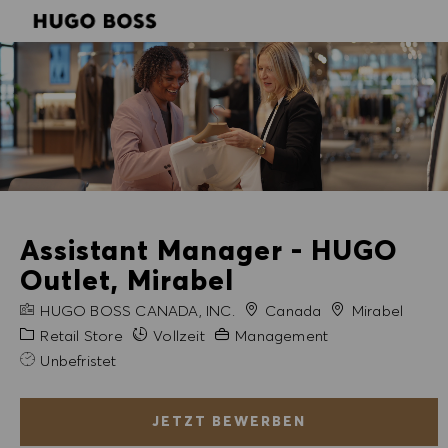
SKIP TO MAIN CONTENT
SKIP TO MAIN CONTENT
-
-
Assistant Manager - HUGO
Outlet, Mirabel
FIRMENNAME
Stadt
HUGO BOSS CANADA, INC.
Canada
Mirabel
Kategorie
Erfahrung erforderlich
Retail Store
Vollzeit
Management
Unbefristet
JETZT BEWERBEN