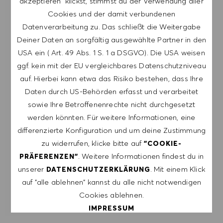
akzeptieren" klickst, stimmst du der Verwendung aller
Stellenangeboten von HUGO BOSS, Einladungen
Cookies und der damit verbundenen
zu Veranstaltungen und anderen
Datenverarbeitung zu. Das schließt die Weitergabe
karriererelevanten Themen zu erhalten. Ich kann
Deiner Daten an sorgfältig ausgewählte Partner in den
mich jederzeit abmelden, z.B. indem ich den in
USA ein ( Art. 49 Abs. 1 S. 1 a DSGVO). Die USA weisen
den Mails vorhandenen Abmeldelink anklicke. Ich
ggf. kein mit der EU vergleichbares Datenschutzniveau
akzeptiere, dass meine persönlichen Daten
auf. Hierbei kann etwa das Risiko bestehen, dass Ihre
gemäß der
Daten durch US-Behörden erfasst und verarbeitet
DATENSCHUTZERKLÄRUNG
verarbeitet
sowie Ihre Betroffenenrechte nicht durchgesetzt
werden.
werden könnten. Für weitere Informationen, eine
differenzierte Konfiguration und um deine Zustimmung
E-Mail-Adresse eingeben (erforderlich)
zu widerrufen, klicke bitte auf
"COOKIE-
. Weitere Informationen findest du in
PRÄFERENZEN"
ERSTELLEN
unserer
. Mit einem Klick
DATENSCHUTZERKLÄRUNG
auf "alle ablehnen" kannst du alle nicht notwendigen
Cookies ablehnen.
ALERTS VERWALTEN
IMPRESSUM