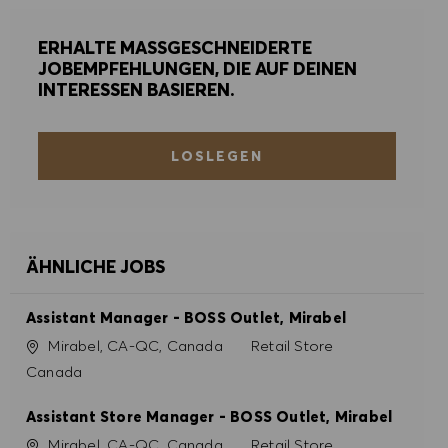
ALLE AKZEPTIEREN
ERHALTE MASSGESCHNEIDERTE
JOBEMPFEHLUNGEN, DIE AUF DEINEN
ALLE ABLEHNEN
INTERESSEN BASIEREN.
COOKIE PRÄFERENZEN
LOSLEGEN
ÄHNLICHE JOBS
Assistant Manager - BOSS Outlet, Mirabel
Ort
Kategorie
Mirabel, CA-QC, Canada
Retail Store
Canada
Assistant Store Manager - BOSS Outlet, Mirabel
Ort
Kategorie
Mirabel, CA-QC, Canada
Retail Store