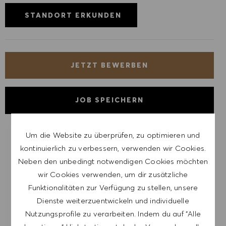
STANDORT ERKUNDEN
JETZT BEWERBEN
JOB SPEICHERN
Um die Website zu überprüfen, zu optimieren und
LASSE DICH FÜR ÄHNLICHE JOBS
kontinuierlich zu verbessern, verwenden wir Cookies.
BENACHRICHTIGEN
Neben den unbedingt notwendigen Cookies möchten
wir Cookies verwenden, um dir zusätzliche
Melde dich an, um Job-Alerts zu erhalten.
Funktionalitäten zur Verfügung zu stellen, unsere
Dienste weiterzuentwickeln und individuelle
HINWEIS: Mit der Anmeldung erkläre ich mich
Nutzungsprofile zu verarbeiten. Indem du auf "Alle
damit einverstanden, E-Mails mit