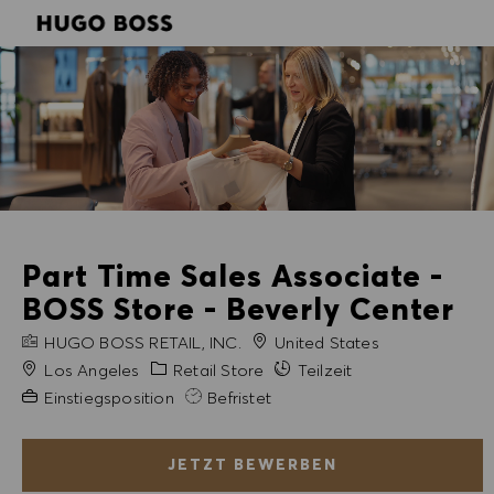
SKIP TO MAIN CONTENT
SKIP TO MAIN CONTENT
-
-
Part Time Sales Associate -
BOSS Store - Beverly Center
FIRMENNAME
HUGO BOSS RETAIL, INC.
United States
Stadt
Kategorie
Los Angeles
Retail Store
Teilzeit
Erfahrung erforderlich
Einstiegsposition
Befristet
JETZT BEWERBEN