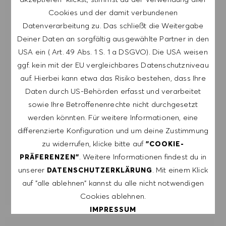
zu Veranstaltungen und anderen
Cookies und der damit verbundenen
karriererelevanten Themen zu erhalten. Ich kann
Datenverarbeitung zu. Das schließt die Weitergabe
mich jederzeit abmelden, z.B. indem ich den in
Deiner Daten an sorgfältig ausgewählte Partner in den
den Mails vorhandenen Abmeldelink anklicke. Ich
USA ein ( Art. 49 Abs. 1 S. 1 a DSGVO). Die USA weisen
akzeptiere, dass meine persönlichen Daten
ggf. kein mit der EU vergleichbares Datenschutzniveau
gemäß der
auf. Hierbei kann etwa das Risiko bestehen, dass Ihre
DATENSCHUTZERKLÄRUNG
verarbeitet
Daten durch US-Behörden erfasst und verarbeitet
werden.
sowie Ihre Betroffenenrechte nicht durchgesetzt
werden könnten. Für weitere Informationen, eine
E-Mail-Adresse eingeben (erforderlich)
differenzierte Konfiguration und um deine Zustimmung
zu widerrufen, klicke bitte auf
"COOKIE-
. Weitere Informationen findest du in
PRÄFERENZEN"
ERSTELLEN
unserer
. Mit einem Klick
DATENSCHUTZERKLÄRUNG
auf "alle ablehnen" kannst du alle nicht notwendigen
ALERTS VERWALTEN
Cookies ablehnen.
IMPRESSUM