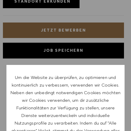
STANDORT ERKUNDEN
JETZT BEWERBEN
JOB SPEICHERN
LASSE DICH FÜR ÄHNLICHE JOBS
Um die Website zu überprüfen, zu optimieren und
BENACHRICHTIGEN
kontinuierlich zu verbessern, verwenden wir Cookies.
Neben den unbedingt notwendigen Cookies möchten
Melde dich an, um Job-Alerts zu erhalten.
wir Cookies verwenden, um dir zusätzliche
Funktionalitäten zur Verfügung zu stellen, unsere
HINWEIS: Mit der Anmeldung erkläre ich mich
Dienste weiterzuentwickeln und individuelle
damit einverstanden, E-Mails mit
Nutzungsprofile zu verarbeiten. Indem du auf "Alle
Stellenangeboten von HUGO BOSS, Einladungen
akzeptieren" klickst, stimmst du der Verwendung aller