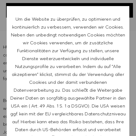
JOB SPEICHERN
Um die Website zu überprüfen, zu optimieren und
kontinuierlich zu verbessern, verwenden wir Cookies.
Neben den unbedingt notwendigen Cookies möchten
wir Cookies verwenden, um dir zusätzliche
HUGO BOSS is one of the leading fashion and lifestyle
Funktionalitäten zur Verfügung zu stellen, unsere
companies in the premium segment with over 17,000
Dienste weiterzuentwickeln und individuelle
employees worldwide. As versatile as we are, we are
Nutzungsprofile zu verarbeiten. Indem du auf "Alle
united by a common goal: We love fashion, we change
akzeptieren" klickst, stimmst du der Verwendung aller
fashion!
Cookies und der damit verbundenen
Datenverarbeitung zu. Das schließt die Weitergabe
Deiner Daten an sorgfältig ausgewählte Partner in den
Become a brand ambassador and be part of a team that
USA ein ( Art. 49 Abs. 1 S. 1 a DSGVO). Die USA weisen
works with passion, ambition and expertise to create
ggf. kein mit der EU vergleichbares Datenschutzniveau
excellent customer experiences. Be among the first to
auf. Hierbei kann etwa das Risiko bestehen, dass Ihre
bring our collections from the runway to the customers!
Daten durch US-Behörden erfasst und verarbeitet
Join our team and explore career opportunities that are