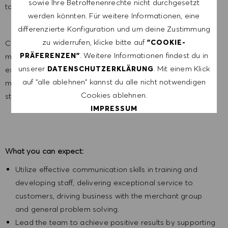
sowie Ihre Betroffenenrechte nicht durchgesetzt
tailor-made for you!
werden könnten. Für weitere Informationen, eine
differenzierte Konfiguration und um deine Zustimmung
zu widerrufen, klicke bitte auf
"COOKIE-
Convey a positive impression of HUGO BOSS to the
. Weitere Informationen findest du in
PRÄFERENZEN"
marketplace by delivering an exceptional shopping
unserer
. Mit einem Klick
DATENSCHUTZERKLÄRUNG
experience, showcasing the brand through exciting
auf "alle ablehnen" kannst du alle nicht notwendigen
merchandise presentations and executing operational
Cookies ablehnen.
strategies resulting in positive operating profits.
IMPRESSUM
ALLE AKZEPTIEREN
What you can expect:
ALLE ABLEHNEN
Utilize effective communication skills in training and
developing staff, delivering exceptional service to
COOKIE PRÄFERENZEN
customers, driving business with the merchant group
and general problem solving.
Lead the team to achieve positive results by supporting