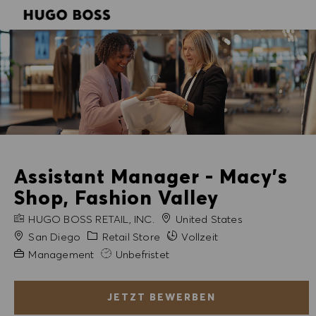
SKIP TO MAIN CONTENT
SKIP TO MAIN CONTENT
-
-
Assistant Manager - Macy's
Shop, Fashion Valley
FIRMENNAME
HUGO BOSS RETAIL, INC.
United States
Stadt
Kategorie
San Diego
Retail Store
Vollzeit
Erfahrung erforderlich
Management
Unbefristet
JETZT BEWERBEN