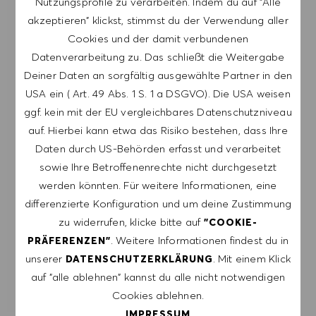
Nutzungsprofile zu verarbeiten. Indem du auf "Alle
Stellenangeboten von HUGO BOSS, Einladungen
akzeptieren" klickst, stimmst du der Verwendung aller
zu Veranstaltungen und anderen
Cookies und der damit verbundenen
karriererelevanten Themen zu erhalten. Ich kann
Datenverarbeitung zu. Das schließt die Weitergabe
mich jederzeit abmelden, z.B. indem ich den in
Deiner Daten an sorgfältig ausgewählte Partner in den
den Mails vorhandenen Abmeldelink anklicke. Ich
USA ein ( Art. 49 Abs. 1 S. 1 a DSGVO). Die USA weisen
akzeptiere, dass meine persönlichen Daten
ggf. kein mit der EU vergleichbares Datenschutzniveau
gemäß der
auf. Hierbei kann etwa das Risiko bestehen, dass Ihre
DATENSCHUTZERKLÄRUNG
verarbeitet
Daten durch US-Behörden erfasst und verarbeitet
werden.
sowie Ihre Betroffenenrechte nicht durchgesetzt
werden könnten. Für weitere Informationen, eine
E-Mail-Adresse eingeben (erforderlich)
differenzierte Konfiguration und um deine Zustimmung
zu widerrufen, klicke bitte auf
"COOKIE-
. Weitere Informationen findest du in
PRÄFERENZEN"
ERSTELLEN
unserer
. Mit einem Klick
DATENSCHUTZERKLÄRUNG
auf "alle ablehnen" kannst du alle nicht notwendigen
ALERTS VERWALTEN
Cookies ablehnen.
IMPRESSUM