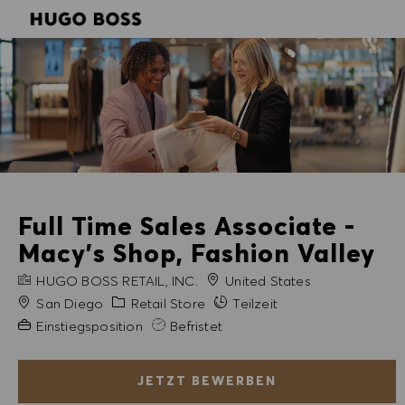
SKIP TO MAIN CONTENT
SKIP TO MAIN CONTENT
-
-
Full Time Sales Associate -
Macy's Shop, Fashion Valley
FIRMENNAME
HUGO BOSS RETAIL, INC.
United States
Stadt
Kategorie
San Diego
Retail Store
Teilzeit
Erfahrung erforderlich
Einstiegsposition
Befristet
JETZT BEWERBEN