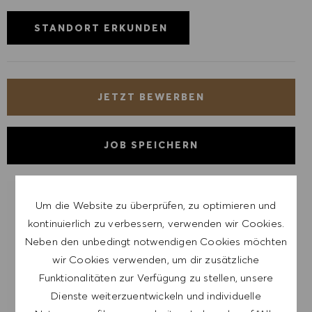
STANDORT ERKUNDEN
JETZT BEWERBEN
JOB SPEICHERN
LASSE DICH FÜR ÄHNLICHE JOBS
Um die Website zu überprüfen, zu optimieren und
BENACHRICHTIGEN
kontinuierlich zu verbessern, verwenden wir Cookies.
Neben den unbedingt notwendigen Cookies möchten
Melde dich an, um Job-Alerts zu erhalten.
wir Cookies verwenden, um dir zusätzliche
Funktionalitäten zur Verfügung zu stellen, unsere
HINWEIS: Mit der Anmeldung erkläre ich mich
Dienste weiterzuentwickeln und individuelle
damit einverstanden, E-Mails mit