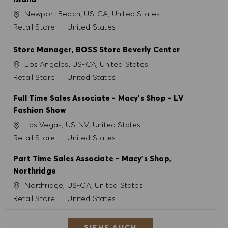
Ort
Newport Beach, US-CA, United States
Kategorie
Retail Store
United States
Store Manager, BOSS Store Beverly Center
Ort
Los Angeles, US-CA, United States
Kategorie
Retail Store
United States
Full Time Sales Associate - Macy's Shop - LV
Fashion Show
Ort
Las Vegas, US-NV, United States
Kategorie
Retail Store
United States
Part Time Sales Associate - Macy's Shop,
Northridge
Ort
Northridge, US-CA, United States
Kategorie
Retail Store
United States
SIEHE AUCH