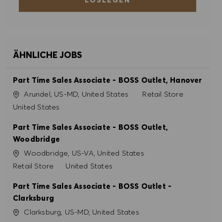
ALLE AKZEPTIEREN
ALLE ABLEHNEN
COOKIE PRÄFERENZEN
ÄHNLICHE JOBS
Part Time Sales Associate - BOSS Outlet, Hanover
Ort
Kategorie
Arundel, US-MD, United States
Retail Store
United States
Part Time Sales Associate - BOSS Outlet,
Woodbridge
Ort
Woodbridge, US-VA, United States
Kategorie
Retail Store
United States
Part Time Sales Associate - BOSS Outlet -
Clarksburg
Ort
Clarksburg, US-MD, United States