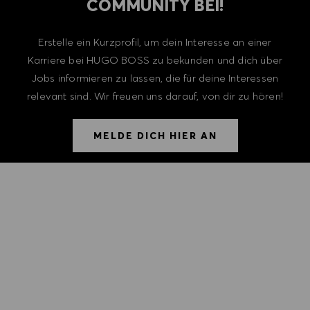
COMMUNITY BEI!
Erstelle ein Kurzprofil, um dein Interesse an einer
Karriere bei HUGO BOSS zu bekunden und dich über
Jobs informieren zu lassen, die für deine Interessen
relevant sind. Wir freuen uns darauf, von dir zu hören!
MELDE DICH HIER AN