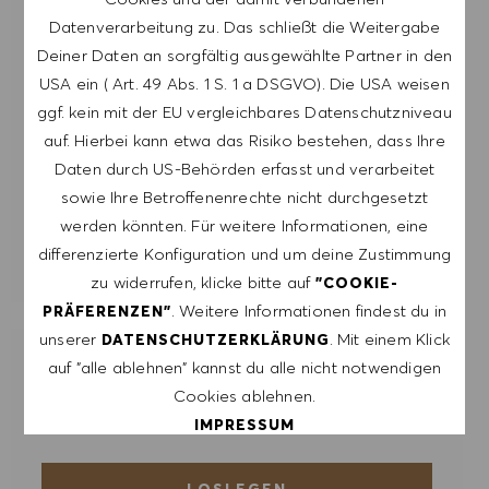
gemäß der
Datenverarbeitung zu. Das schließt die Weitergabe
DATENSCHUTZERKLÄRUNG
verarbeitet
Deiner Daten an sorgfältig ausgewählte Partner in den
werden.
USA ein ( Art. 49 Abs. 1 S. 1 a DSGVO). Die USA weisen
ggf. kein mit der EU vergleichbares Datenschutzniveau
E-Mail-Adresse eingeben (erforderlich)
auf. Hierbei kann etwa das Risiko bestehen, dass Ihre
Daten durch US-Behörden erfasst und verarbeitet
sowie Ihre Betroffenenrechte nicht durchgesetzt
ERSTELLEN
werden könnten. Für weitere Informationen, eine
differenzierte Konfiguration und um deine Zustimmung
ALERTS VERWALTEN
zu widerrufen, klicke bitte auf
"COOKIE-
. Weitere Informationen findest du in
PRÄFERENZEN"
unserer
. Mit einem Klick
DATENSCHUTZERKLÄRUNG
auf "alle ablehnen" kannst du alle nicht notwendigen
ERHALTE MASSGESCHNEIDERTE
JOBEMPFEHLUNGEN, DIE AUF DEINEN
Cookies ablehnen.
INTERESSEN BASIEREN.
IMPRESSUM
LOSLEGEN