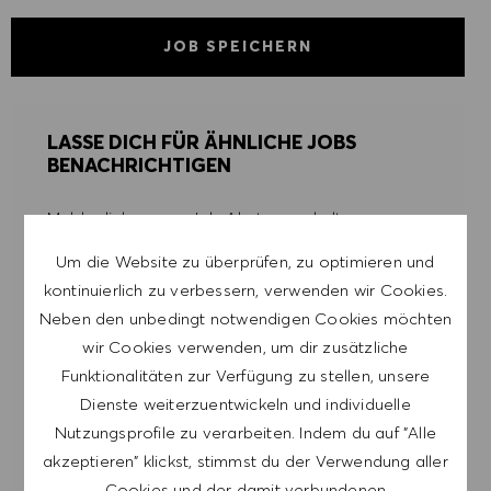
JOB SPEICHERN
LASSE DICH FÜR ÄHNLICHE JOBS
BENACHRICHTIGEN
Melde dich an, um Job-Alerts zu erhalten.
Um die Website zu überprüfen, zu optimieren und
HINWEIS: Mit der Anmeldung erkläre ich mich
kontinuierlich zu verbessern, verwenden wir Cookies.
damit einverstanden, E-Mails mit
Neben den unbedingt notwendigen Cookies möchten
Stellenangeboten von HUGO BOSS, Einladungen
wir Cookies verwenden, um dir zusätzliche
zu Veranstaltungen und anderen
Funktionalitäten zur Verfügung zu stellen, unsere
karriererelevanten Themen zu erhalten. Ich kann
Dienste weiterzuentwickeln und individuelle
mich jederzeit abmelden, z.B. indem ich den in
Nutzungsprofile zu verarbeiten. Indem du auf "Alle
den Mails vorhandenen Abmeldelink anklicke. Ich
akzeptieren" klickst, stimmst du der Verwendung aller
akzeptiere, dass meine persönlichen Daten
Cookies und der damit verbundenen