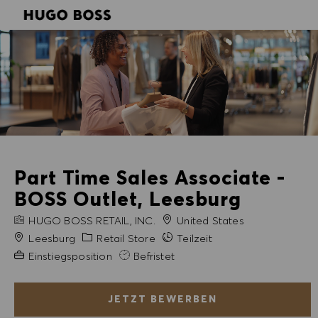
SKIP TO MAIN CONTENT
SKIP TO MAIN CONTENT
-
-
Part Time Sales Associate -
BOSS Outlet, Leesburg
FIRMENNAME
HUGO BOSS RETAIL, INC.
United States
Stadt
Kategorie
Leesburg
Retail Store
Teilzeit
Erfahrung erforderlich
Einstiegsposition
Befristet
JETZT BEWERBEN