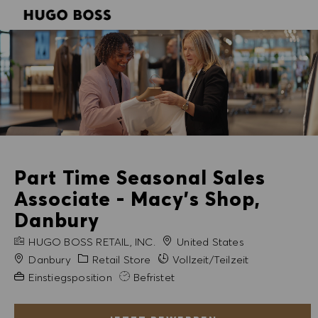
SKIP TO MAIN CONTENT
SKIP TO MAIN CONTENT
-
-
Part Time Seasonal Sales
Associate - Macy's Shop,
Danbury
FIRMENNAME
HUGO BOSS RETAIL, INC.
United States
Stadt
Kategorie
Danbury
Retail Store
Vollzeit/Teilzeit
Erfahrung erforderlich
Einstiegsposition
Befristet