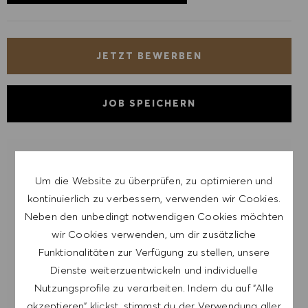
JETZT BEWERBEN
JOB SPEICHERN
LASSE DICH FÜR ÄHNLICHE JOBS
BENACHRICHTIGEN
Um die Website zu überprüfen, zu optimieren und
kontinuierlich zu verbessern, verwenden wir Cookies.
Melde dich an, um Job-Alerts zu erhalten.
Neben den unbedingt notwendigen Cookies möchten
wir Cookies verwenden, um dir zusätzliche
HINWEIS: Mit der Anmeldung erkläre ich mich
Funktionalitäten zur Verfügung zu stellen, unsere
damit einverstanden, E-Mails mit
Dienste weiterzuentwickeln und individuelle
Stellenangeboten von HUGO BOSS, Einladungen
Nutzungsprofile zu verarbeiten. Indem du auf "Alle
zu Veranstaltungen und anderen
akzeptieren" klickst, stimmst du der Verwendung aller