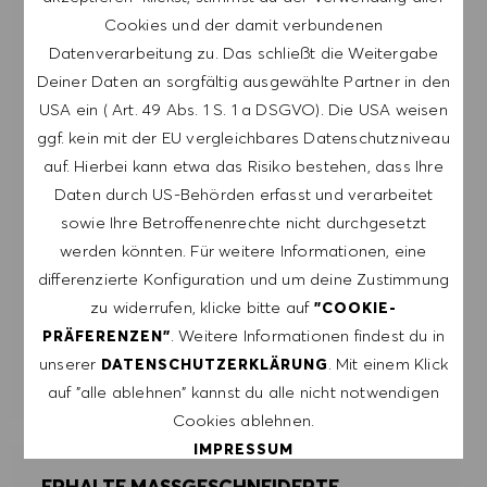
karriererelevanten Themen zu erhalten. Ich kann
Cookies und der damit verbundenen
mich jederzeit abmelden, z.B. indem ich den in
Datenverarbeitung zu. Das schließt die Weitergabe
den Mails vorhandenen Abmeldelink anklicke. Ich
Deiner Daten an sorgfältig ausgewählte Partner in den
akzeptiere, dass meine persönlichen Daten
USA ein ( Art. 49 Abs. 1 S. 1 a DSGVO). Die USA weisen
gemäß der
ggf. kein mit der EU vergleichbares Datenschutzniveau
DATENSCHUTZERKLÄRUNG
verarbeitet
auf. Hierbei kann etwa das Risiko bestehen, dass Ihre
werden.
Daten durch US-Behörden erfasst und verarbeitet
sowie Ihre Betroffenenrechte nicht durchgesetzt
E-Mail-Adresse eingeben (erforderlich)
werden könnten. Für weitere Informationen, eine
differenzierte Konfiguration und um deine Zustimmung
zu widerrufen, klicke bitte auf
"COOKIE-
ERSTELLEN
. Weitere Informationen findest du in
PRÄFERENZEN"
unserer
. Mit einem Klick
DATENSCHUTZERKLÄRUNG
ALERTS VERWALTEN
auf "alle ablehnen" kannst du alle nicht notwendigen
Cookies ablehnen.
IMPRESSUM
ERHALTE MASSGESCHNEIDERTE