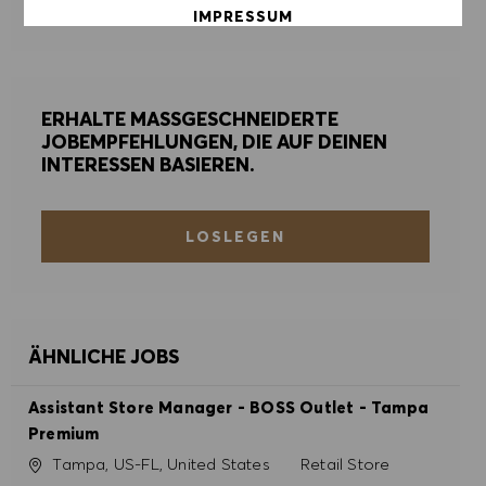
ALERTS VERWALTEN
IMPRESSUM
ALLE AKZEPTIEREN
ERHALTE MASSGESCHNEIDERTE
ALLE ABLEHNEN
JOBEMPFEHLUNGEN, DIE AUF DEINEN
INTERESSEN BASIEREN.
COOKIE PRÄFERENZEN
LOSLEGEN
ÄHNLICHE JOBS
Assistant Store Manager - BOSS Outlet - Tampa
Premium
Ort
Kategorie
Tampa, US-FL, United States
Retail Store