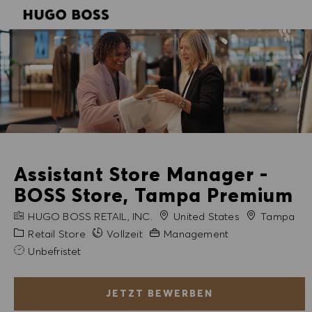
SKIP TO MAIN CONTENT
SKIP TO MAIN CONTENT
-
-
Assistant Store Manager -
BOSS Store, Tampa Premium
FIRMENNAME
Stadt
HUGO BOSS RETAIL, INC.
United States
Tampa
Kategorie
Erfahrung erforderlich
Retail Store
Vollzeit
Management
Unbefristet
JETZT BEWERBEN