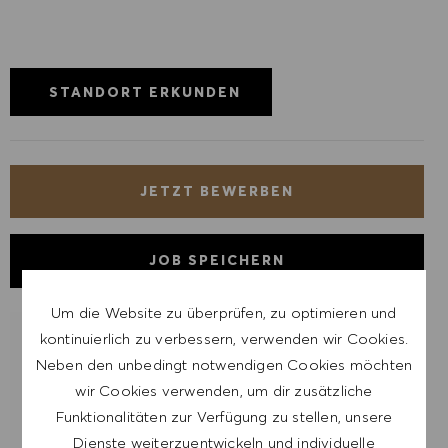
STANDORT ERKUNDEN
JETZT BEWERBEN
JOB SPEICHERN
Um die Website zu überprüfen, zu optimieren und
kontinuierlich zu verbessern, verwenden wir Cookies.
LASSE DICH FÜR ÄHNLICHE JOBS
Neben den unbedingt notwendigen Cookies möchten
BENACHRICHTIGEN
wir Cookies verwenden, um dir zusätzliche
Funktionalitäten zur Verfügung zu stellen, unsere
Melde dich an, um Job-Alerts zu erhalten.
Dienste weiterzuentwickeln und individuelle