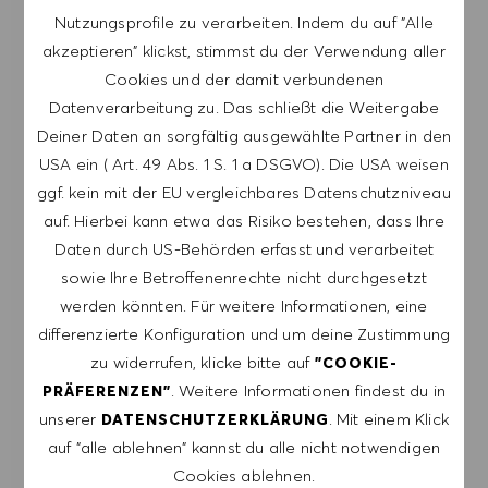
Nutzungsprofile zu verarbeiten. Indem du auf "Alle
HINWEIS: Mit der Anmeldung erkläre ich mich
akzeptieren" klickst, stimmst du der Verwendung aller
damit einverstanden, E-Mails mit
Cookies und der damit verbundenen
Stellenangeboten von HUGO BOSS, Einladungen
Datenverarbeitung zu. Das schließt die Weitergabe
zu Veranstaltungen und anderen
Deiner Daten an sorgfältig ausgewählte Partner in den
karriererelevanten Themen zu erhalten. Ich kann
USA ein ( Art. 49 Abs. 1 S. 1 a DSGVO). Die USA weisen
mich jederzeit abmelden, z.B. indem ich den in
ggf. kein mit der EU vergleichbares Datenschutzniveau
den Mails vorhandenen Abmeldelink anklicke. Ich
auf. Hierbei kann etwa das Risiko bestehen, dass Ihre
akzeptiere, dass meine persönlichen Daten
Daten durch US-Behörden erfasst und verarbeitet
gemäß der
sowie Ihre Betroffenenrechte nicht durchgesetzt
DATENSCHUTZERKLÄRUNG
verarbeitet
werden könnten. Für weitere Informationen, eine
werden.
differenzierte Konfiguration und um deine Zustimmung
E-Mail-Adresse eingeben (erforderlich)
zu widerrufen, klicke bitte auf
"COOKIE-
. Weitere Informationen findest du in
PRÄFERENZEN"
unserer
. Mit einem Klick
DATENSCHUTZERKLÄRUNG
ERSTELLEN
auf "alle ablehnen" kannst du alle nicht notwendigen
Cookies ablehnen.