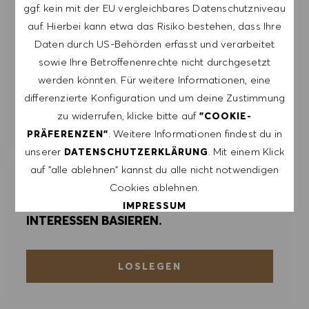
werden.
ggf. kein mit der EU vergleichbares Datenschutzniveau
auf. Hierbei kann etwa das Risiko bestehen, dass Ihre
E-Mail-Adresse eingeben (erforderlich)
Daten durch US-Behörden erfasst und verarbeitet
sowie Ihre Betroffenenrechte nicht durchgesetzt
werden könnten. Für weitere Informationen, eine
ERSTELLEN
differenzierte Konfiguration und um deine Zustimmung
zu widerrufen, klicke bitte auf
"COOKIE-
ALERTS VERWALTEN
. Weitere Informationen findest du in
PRÄFERENZEN"
unserer
. Mit einem Klick
DATENSCHUTZERKLÄRUNG
auf "alle ablehnen" kannst du alle nicht notwendigen
Cookies ablehnen.
ERHALTE MASSGESCHNEIDERTE
JOBEMPFEHLUNGEN, DIE AUF DEINEN
IMPRESSUM
INTERESSEN BASIEREN.
ALLE AKZEPTIEREN
LOSLEGEN
ALLE ABLEHNEN