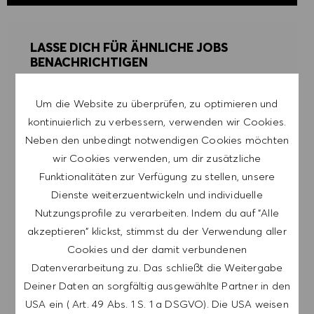
LASSE DICH FÜR ÄHNLICHE JOBS
BENACHRICHTIGEN
Melde dich an, um Job-Alerts zu erhalten.
Um die Website zu überprüfen, zu optimieren und
kontinuierlich zu verbessern, verwenden wir Cookies.
HINWEIS: Mit der Anmeldung erkläre ich mich
Neben den unbedingt notwendigen Cookies möchten
damit einverstanden, E-Mails mit
wir Cookies verwenden, um dir zusätzliche
Stellenangeboten von HUGO BOSS, Einladungen
Funktionalitäten zur Verfügung zu stellen, unsere
zu Veranstaltungen und anderen
Dienste weiterzuentwickeln und individuelle
karriererelevanten Themen zu erhalten. Ich kann
Nutzungsprofile zu verarbeiten. Indem du auf "Alle
mich jederzeit abmelden, z.B. indem ich den in
akzeptieren" klickst, stimmst du der Verwendung aller
den Mails vorhandenen Abmeldelink anklicke. Ich
Cookies und der damit verbundenen
akzeptiere, dass meine persönlichen Daten
Datenverarbeitung zu. Das schließt die Weitergabe
gemäß der
Deiner Daten an sorgfältig ausgewählte Partner in den
DATENSCHUTZERKLÄRUNG
verarbeitet
USA ein ( Art. 49 Abs. 1 S. 1 a DSGVO). Die USA weisen