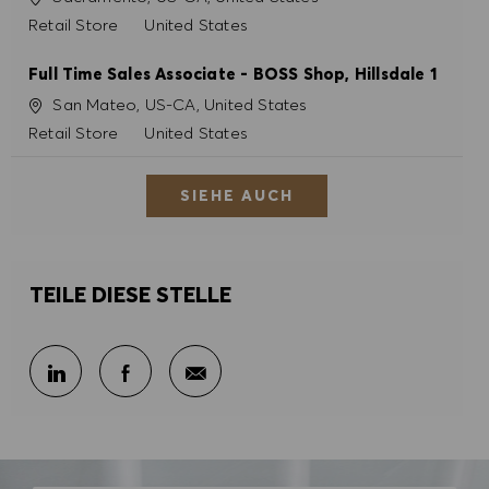
Kategorie
Retail Store
United States
Full Time Sales Associate - BOSS Shop, Hillsdale 1
Ort
San Mateo, US-CA, United States
Kategorie
Retail Store
United States
SIEHE AUCH
TEILE DIESE STELLE
Per E-Mail teilen
Über LinkedIn teilen
Über Facebook teilen