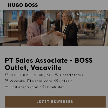
SKIP TO MAIN CONTENT
SKIP TO MAIN CONTENT
-
-
PT Sales Associate - BOSS
Outlet, Vacaville
FIRMENNAME
HUGO BOSS RETAIL, INC.
United States
Stadt
Kategorie
Vacaville
Retail Store
Vollzeit
Erfahrung erforderlich
Einstiegsposition
Unbefristet
JETZT BEWERBEN