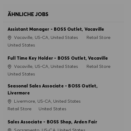
COOKIE PRÄFERENZEN
ÄHNLICHE JOBS
Assistant Manager - BOSS Outlet, Vacaville
Ort
Kategorie
Vacaville, US-CA, United States
Retail Store
United States
Full Time Key Holder - BOSS Outlet, Vacaville
Ort
Kategorie
Vacaville, US-CA, United States
Retail Store
United States
Seasonal Sales Associate - BOSS Outlet,
Livermore
Ort
Livermore, US-CA, United States
Kategorie
Retail Store
United States
Sales Associate - BOSS Shop, Arden Fair
Ort
Sacramento, US-CA, United States