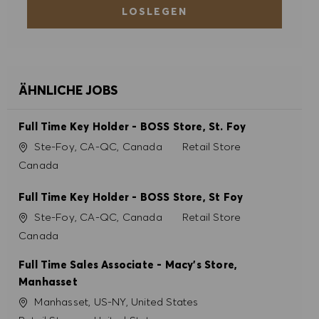
LOSLEGEN
ALLE ABLEHNEN
COOKIE PRÄFERENZEN
ÄHNLICHE JOBS
Full Time Key Holder - BOSS Store, St. Foy
Ort
Kategorie
Ste-Foy, CA-QC, Canada
Retail Store
Canada
Full Time Key Holder - BOSS Store, St Foy
Ort
Kategorie
Ste-Foy, CA-QC, Canada
Retail Store
Canada
Full Time Sales Associate - Macy's Store,
Manhasset
Ort
Manhasset, US-NY, United States