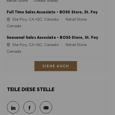
Kategorie
Retail Store
United States
Full Time Sales Associate - BOSS Store, St. Foy
Ort
Kategorie
Ste-Foy, CA-QC, Canada
Retail Store
Canada
Seasonal Sales Associate - BOSS Store, St. Foy
Ort
Kategorie
Ste-Foy, CA-QC, Canada
Retail Store
Canada
SIEHE AUCH
TEILE DIESE STELLE
Per E-Mail teilen
Über LinkedIn teilen
Über Facebook teilen