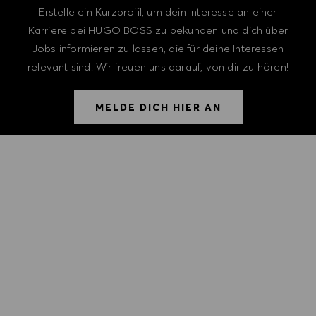
Erstelle ein Kurzprofil, um dein Interesse an einer
Karriere bei HUGO BOSS zu bekunden und dich über
Jobs informieren zu lassen, die für deine Interessen
relevant sind. Wir freuen uns darauf, von dir zu hören!
MELDE DICH HIER AN