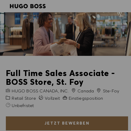
SKIP TO MAIN CONTENT
SKIP TO MAIN CONTENT
-
-
Full Time Sales Associate -
BOSS Store, St. Foy
FIRMENNAME
Stadt
HUGO BOSS CANADA, INC.
Canada
Ste-Foy
Kategorie
Erfahrung erforderlich
Retail Store
Vollzeit
Einstiegsposition
Unbefristet
JETZT BEWERBEN