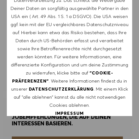
Datenverarbeitung zu. Das schließt die Weitergabe
akzeptiere, dass meine persönlichen Daten
Deiner Daten an sorgfältig ausgewählte Partner in den
gemäß der
USA ein ( Art. 49 Abs. 1 S. 1 a DSGVO). Die USA weisen
DATENSCHUTZERKLÄRUNG
verarbeitet
ggf. kein mit der EU vergleichbares Datenschutzniveau
werden.
auf. Hierbei kann etwa das Risiko bestehen, dass Ihre
E-Mail-Adresse eingeben (erforderlich)
Daten durch US-Behörden erfasst und verarbeitet
sowie Ihre Betroffenenrechte nicht durchgesetzt
werden könnten. Für weitere Informationen, eine
ERSTELLEN
differenzierte Konfiguration und um deine Zustimmung
zu widerrufen, klicke bitte auf
"COOKIE-
ALERTS VERWALTEN
. Weitere Informationen findest du in
PRÄFERENZEN"
unserer
. Mit einem Klick
DATENSCHUTZERKLÄRUNG
auf "alle ablehnen" kannst du alle nicht notwendigen
Cookies ablehnen.
ERHALTE MASSGESCHNEIDERTE
IMPRESSUM
JOBEMPFEHLUNGEN, DIE AUF DEINEN
INTERESSEN BASIEREN.
ALLE AKZEPTIEREN