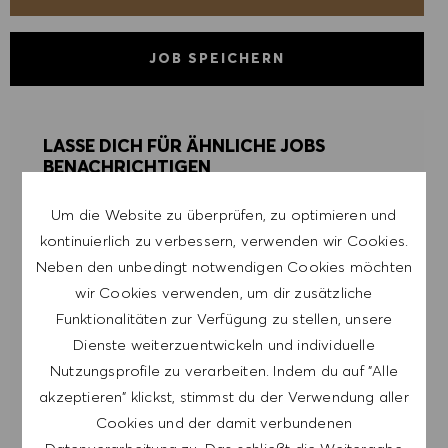
JOB SPEICHERN
LASSE DICH FÜR ÄHNLICHE JOBS
BENACHRICHTIGEN
Um die Website zu überprüfen, zu optimieren und
Melde dich an, um Job-Alerts zu erhalten.
kontinuierlich zu verbessern, verwenden wir Cookies.
Neben den unbedingt notwendigen Cookies möchten
HINWEIS: Mit der Anmeldung erkläre ich mich
wir Cookies verwenden, um dir zusätzliche
damit einverstanden, E-Mails mit
Funktionalitäten zur Verfügung zu stellen, unsere
Stellenangeboten von HUGO BOSS, Einladungen
Dienste weiterzuentwickeln und individuelle
zu Veranstaltungen und anderen
Nutzungsprofile zu verarbeiten. Indem du auf "Alle
karriererelevanten Themen zu erhalten. Ich kann
akzeptieren" klickst, stimmst du der Verwendung aller
mich jederzeit abmelden, z.B. indem ich den in
Cookies und der damit verbundenen
den Mails vorhandenen Abmeldelink anklicke. Ich