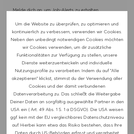
Melde dich an, um Job-Alerts zu erhalten.
Um die Website zu überprüfen, zu optimieren und
HINWEIS: Mit der Anmeldung erkläre ich mich
kontinuierlich zu verbessern, verwenden wir Cookies.
damit einverstanden, E-Mails mit
Neben den unbedingt notwendigen Cookies möchten
Stellenangeboten von HUGO BOSS, Einladungen
wir Cookies verwenden, um dir zusätzliche
zu Veranstaltungen und anderen
Funktionalitäten zur Verfügung zu stellen, unsere
karriererelevanten Themen zu erhalten. Ich kann
Dienste weiterzuentwickeln und individuelle
mich jederzeit abmelden, z.B. indem ich den in
Nutzungsprofile zu verarbeiten. Indem du auf "Alle
den Mails vorhandenen Abmeldelink anklicke. Ich
akzeptieren" klickst, stimmst du der Verwendung aller
akzeptiere, dass meine persönlichen Daten
Cookies und der damit verbundenen
gemäß der
Datenverarbeitung zu. Das schließt die Weitergabe
DATENSCHUTZERKLÄRUNG
verarbeitet
Deiner Daten an sorgfältig ausgewählte Partner in den
werden.
USA ein ( Art. 49 Abs. 1 S. 1 a DSGVO). Die USA weisen
ggf. kein mit der EU vergleichbares Datenschutzniveau
E-Mail-Adresse eingeben (erforderlich)
auf. Hierbei kann etwa das Risiko bestehen, dass Ihre
Daten durch US-Behörden erfasst und verarbeitet