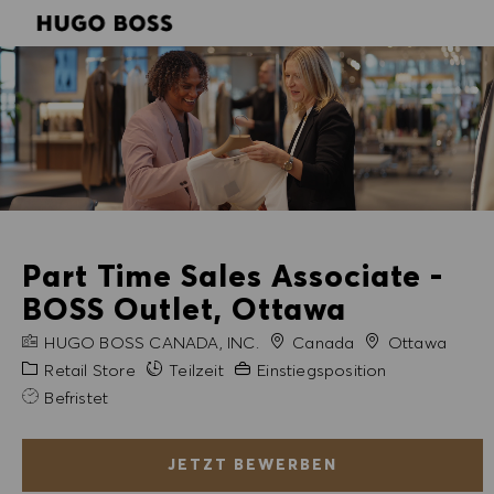
SKIP TO MAIN CONTENT
SKIP TO MAIN CONTENT
-
-
Part Time Sales Associate -
BOSS Outlet, Ottawa
FIRMENNAME
Stadt
HUGO BOSS CANADA, INC.
Canada
Ottawa
Kategorie
Erfahrung erforderlich
Retail Store
Teilzeit
Einstiegsposition
Befristet
JETZT BEWERBEN