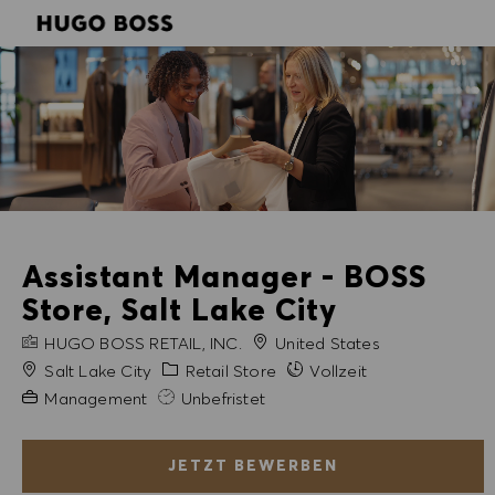
SKIP TO MAIN CONTENT
SKIP TO MAIN CONTENT
-
-
Assistant Manager - BOSS
Store, Salt Lake City
FIRMENNAME
HUGO BOSS RETAIL, INC.
United States
Stadt
Kategorie
Salt Lake City
Retail Store
Vollzeit
Erfahrung erforderlich
Management
Unbefristet
JETZT BEWERBEN