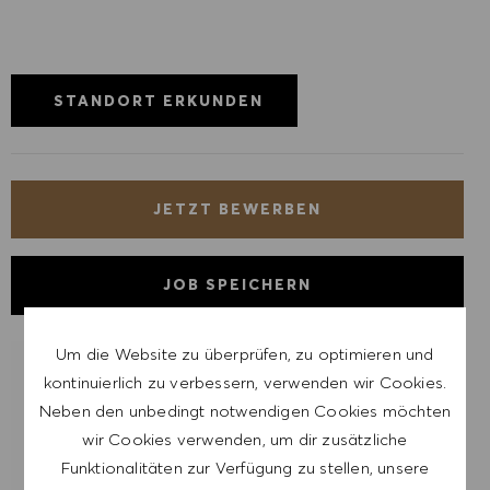
STANDORT ERKUNDEN
JETZT BEWERBEN
JOB SPEICHERN
Um die Website zu überprüfen, zu optimieren und
LASSE DICH FÜR ÄHNLICHE JOBS
kontinuierlich zu verbessern, verwenden wir Cookies.
BENACHRICHTIGEN
Neben den unbedingt notwendigen Cookies möchten
wir Cookies verwenden, um dir zusätzliche
Melde dich an, um Job-Alerts zu erhalten.
Funktionalitäten zur Verfügung zu stellen, unsere