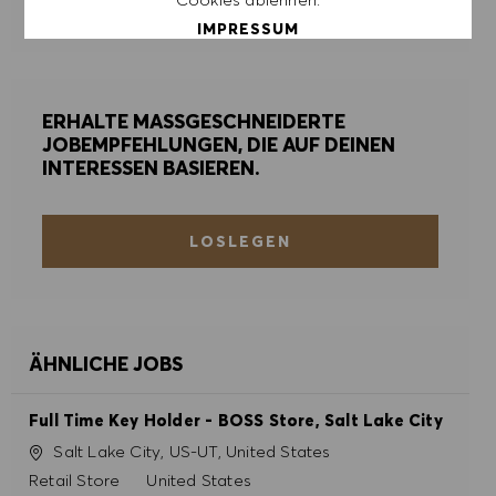
ALERTS VERWALTEN
IMPRESSUM
ALLE AKZEPTIEREN
ERHALTE MASSGESCHNEIDERTE
JOBEMPFEHLUNGEN, DIE AUF DEINEN
ALLE ABLEHNEN
INTERESSEN BASIEREN.
COOKIE PRÄFERENZEN
LOSLEGEN
ÄHNLICHE JOBS
Full Time Key Holder - BOSS Store, Salt Lake City
Ort
Salt Lake City, US-UT, United States
Kategorie
Retail Store
United States