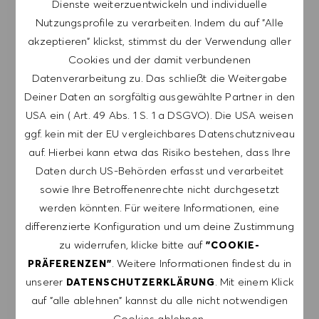
Dienste weiterzuentwickeln und individuelle
HINWEIS: Mit der Anmeldung erkläre ich mich
Nutzungsprofile zu verarbeiten. Indem du auf "Alle
damit einverstanden, E-Mails mit
akzeptieren" klickst, stimmst du der Verwendung aller
Stellenangeboten von HUGO BOSS, Einladungen
Cookies und der damit verbundenen
zu Veranstaltungen und anderen
Datenverarbeitung zu. Das schließt die Weitergabe
karriererelevanten Themen zu erhalten. Ich kann
Deiner Daten an sorgfältig ausgewählte Partner in den
mich jederzeit abmelden, z.B. indem ich den in
USA ein ( Art. 49 Abs. 1 S. 1 a DSGVO). Die USA weisen
den Mails vorhandenen Abmeldelink anklicke. Ich
ggf. kein mit der EU vergleichbares Datenschutzniveau
akzeptiere, dass meine persönlichen Daten
auf. Hierbei kann etwa das Risiko bestehen, dass Ihre
gemäß der
Daten durch US-Behörden erfasst und verarbeitet
DATENSCHUTZERKLÄRUNG
verarbeitet
sowie Ihre Betroffenenrechte nicht durchgesetzt
werden.
werden könnten. Für weitere Informationen, eine
differenzierte Konfiguration und um deine Zustimmung
E-Mail-Adresse eingeben (erforderlich)
zu widerrufen, klicke bitte auf
"COOKIE-
. Weitere Informationen findest du in
PRÄFERENZEN"
unserer
. Mit einem Klick
DATENSCHUTZERKLÄRUNG
ERSTELLEN
auf "alle ablehnen" kannst du alle nicht notwendigen
Cookies ablehnen.