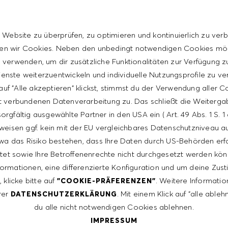
 communication and interpersonal skills
 Website zu überprüfen, zu optimieren und kontinuierlich zu verb
t with the HUGO BOSS lifestyle philosophy
n wir Cookies. Neben den unbedingt notwendigen Cookies mö
verwenden, um dir zusätzliche Funktionalitäten zur Verfügung zu
enste weiterzuentwickeln und individuelle Nutzungsprofile zu ve
uf "Alle akzeptieren" klickst, stimmst du der Verwendung aller 
t verbundenen Datenverarbeitung zu. Das schließt die Weiterga
orgfältig ausgewählte Partner in den USA ein ( Art. 49 Abs. 1 S. 
weisen ggf. kein mit der EU vergleichbares Datenschutzniveau auf
wa das Risiko bestehen, dass Ihre Daten durch US-Behörden erf
tet sowie Ihre Betroffenenrechte nicht durchgesetzt werden kön
formationen, eine differenzierte Konfiguration und um deine Zu
 klicke bitte auf
. Weitere Informatio
"COOKIE-PRÄFERENZEN"
ntative of the world at large. Our inclusive culture
rer
. Mit einem Klick auf "alle able
DATENSCHUTZERKLÄRUNG
lity. We are committed to equal employment opportunity.
du alle nicht notwendigen Cookies ablehnen.
unleash your full potential and inspires you to thrive.
IMPRESSUM