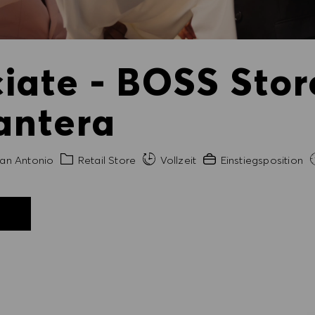
ciate - BOSS Stor
antera
t
Kategorie
Erfahrung erforderlich
an Antonio
Retail Store
Vollzeit
Einstiegsposition
N