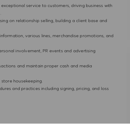
ng exceptional service to customers, driving business with
g.
ing on relationship selling, building a client base and
information, various lines, merchandise promotions, and
personal involvement, PR events and advertising
ansactions and maintain proper cash and media
d store housekeeping.
res and practices including signing, pricing, and loss
rience