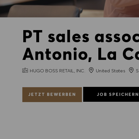
PT sales asso
Antonio, La C
FIRMENNAME
Stad
HUGO BOSS RETAIL, INC.
United States
S
JETZT BEWERBEN
JOB SPEICHER