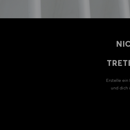
NI
TRET
Erstelle ei
und dich 