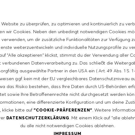
 communication and interpersonal skills
 Website zu überprüfen, zu optimieren und kontinuierlich zu verb
t with the HUGO BOSS lifestyle philosophy
n wir Cookies. Neben den unbedingt notwendigen Cookies mö
verwenden, um dir zusätzliche Funktionalitäten zur Verfügung zu
enste weiterzuentwickeln und individuelle Nutzungsprofile zu ve
uf "Alle akzeptieren" klickst, stimmst du der Verwendung aller 
rience
t verbundenen Datenverarbeitung zu. Das schließt die Weiterga
orgfältig ausgewählte Partner in den USA ein ( Art. 49 Abs. 1 S. 
weisen ggf. kein mit der EU vergleichbares Datenschutzniveau auf
 communication and interpersonal skills
wa das Risiko bestehen, dass Ihre Daten durch US-Behörden erf
t with the HUGO BOSS lifestyle philosophy
tet sowie Ihre Betroffenenrechte nicht durchgesetzt werden kön
formationen, eine differenzierte Konfiguration und um deine Zu
 klicke bitte auf
. Weitere Informatio
"COOKIE-PRÄFERENZEN"
ntative of the world at large. Our inclusive culture
rer
. Mit einem Klick auf "alle able
DATENSCHUTZERKLÄRUNG
lity. We are committed to equal employment opportunity.
du alle nicht notwendigen Cookies ablehnen.
unleash your full potential and inspires you to thrive.
IMPRESSUM