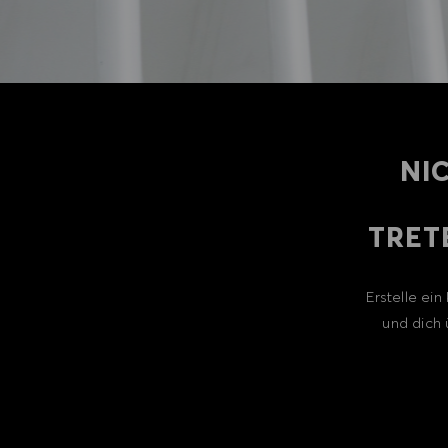
NI
TRET
Erstelle ei
und dich 