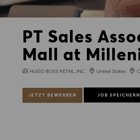
PT Sales Asso
Mall at Millen
FIRMENNAME
Stad
HUGO BOSS RETAIL, INC.
United States
O
JETZT BEWERBEN
JOB SPEICHER