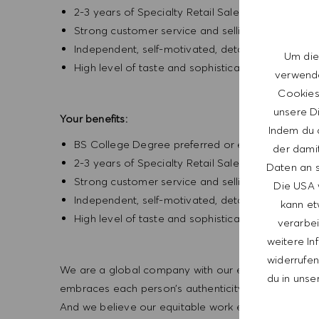
2-3 years of Specialty Retail Sales experience
Strong customer service and selling experience
Independent, self-motivated, detail -orientated,
Um die
High level of taste and sophistication consisten
verwende
Cookies 
unsere Di
Your benefits:
Indem du a
BS College Degree preferred or equivalent expe
der dami
2-3 years of Specialty Retail Sales experience
Daten an s
Strong customer service and selling experience
Die USA 
Independent, self-motivated, detail -orientated,
kann et
High level of taste and sophistication consisten
verarbei
weitere In
widerrufen,
We are a global company with our employees represe
du in unse
embraces each person’s authenticity and individua
And we believe our equitable work environment helps 