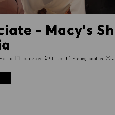
ciate - Macy's S
ia
t
Kategorie
Erfahrung erforderlich
rlando
Retail Store
Teilzeit
Einstiegsposition
Un
N