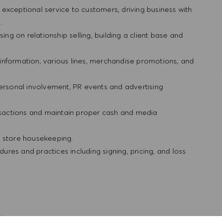
ng exceptional service to customers, driving business with
g.
ing on relationship selling, building a client base and
information, various lines, merchandise promotions, and
personal involvement, PR events and advertising
ansactions and maintain proper cash and media
d store housekeeping.
res and practices including signing, pricing, and loss
rience