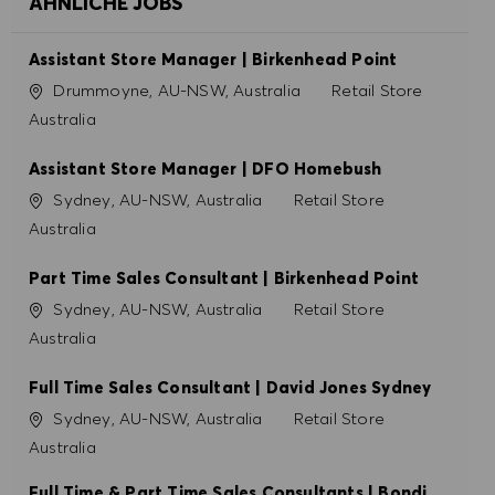
ÄHNLICHE JOBS
Assistant Store Manager | Birkenhead Point
Ort
Kategorie
Drummoyne, AU-NSW, Australia
Retail Store
Australia
Assistant Store Manager | DFO Homebush
Ort
Kategorie
Sydney, AU-NSW, Australia
Retail Store
Australia
Part Time Sales Consultant | Birkenhead Point
Ort
Kategorie
Sydney, AU-NSW, Australia
Retail Store
Australia
Full Time Sales Consultant | David Jones Sydney
Ort
Kategorie
Sydney, AU-NSW, Australia
Retail Store
Australia
Full Time & Part Time Sales Consultants | Bondi