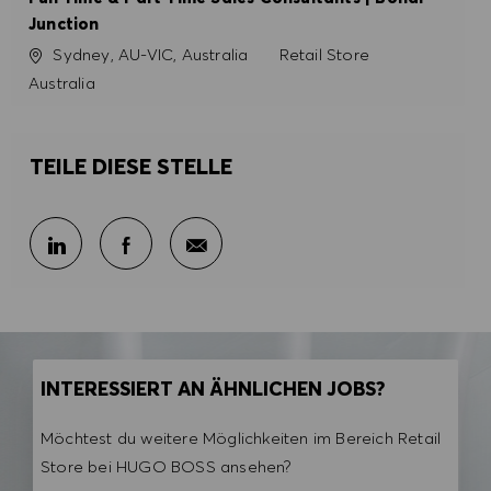
Junction
Ort
Kategorie
Sydney, AU-VIC, Australia
Retail Store
Australia
TEILE DIESE STELLE
Per E-Mail teilen
Über LinkedIn teilen
Über Facebook teilen
INTERESSIERT AN ÄHNLICHEN JOBS?
Möchtest du weitere Möglichkeiten im Bereich Retail
Store bei HUGO BOSS ansehen?