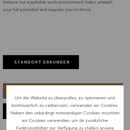
believe our equitable work environment helps unleash
your full potential and inspires you to thrive.
STANDORT ERKUNDEN
JETZT BEWERBEN
Um die Website zu überprüfen, zu optimieren und
kontinuierlich zu verbessern, verwenden wir Cookies.
JOB SPEICHERN
Neben den unbedingt notwendigen Cookies möchten
wir Cookies verwenden, um dir zusätzliche
Funktionalitäten zur Verfügung zu stellen, unsere