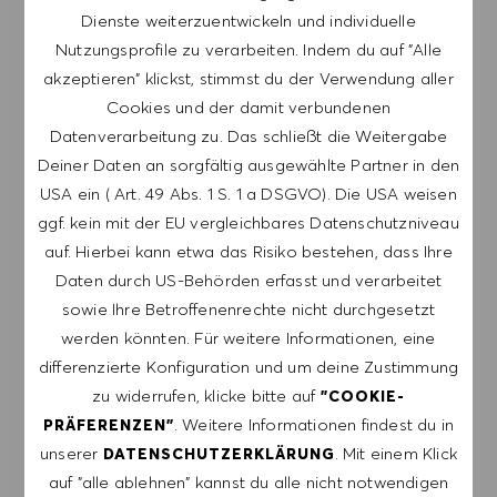
Dienste weiterzuentwickeln und individuelle
LASSE DICH FÜR ÄHNLICHE JOBS
BENACHRICHTIGEN
Nutzungsprofile zu verarbeiten. Indem du auf "Alle
akzeptieren" klickst, stimmst du der Verwendung aller
Melde dich an, um Job-Alerts zu erhalten.
Cookies und der damit verbundenen
Datenverarbeitung zu. Das schließt die Weitergabe
HINWEIS: Mit der Anmeldung erkläre ich mich
Deiner Daten an sorgfältig ausgewählte Partner in den
damit einverstanden, E-Mails mit
USA ein ( Art. 49 Abs. 1 S. 1 a DSGVO). Die USA weisen
Stellenangeboten von HUGO BOSS, Einladungen
ggf. kein mit der EU vergleichbares Datenschutzniveau
zu Veranstaltungen und anderen
auf. Hierbei kann etwa das Risiko bestehen, dass Ihre
karriererelevanten Themen zu erhalten. Ich kann
Daten durch US-Behörden erfasst und verarbeitet
mich jederzeit abmelden, z.B. indem ich den in
sowie Ihre Betroffenenrechte nicht durchgesetzt
den Mails vorhandenen Abmeldelink anklicke. Ich
werden könnten. Für weitere Informationen, eine
akzeptiere, dass meine persönlichen Daten
differenzierte Konfiguration und um deine Zustimmung
gemäß der
zu widerrufen, klicke bitte auf
"COOKIE-
DATENSCHUTZERKLÄRUNG
verarbeitet
. Weitere Informationen findest du in
PRÄFERENZEN"
werden.
unserer
. Mit einem Klick
DATENSCHUTZERKLÄRUNG
auf "alle ablehnen" kannst du alle nicht notwendigen