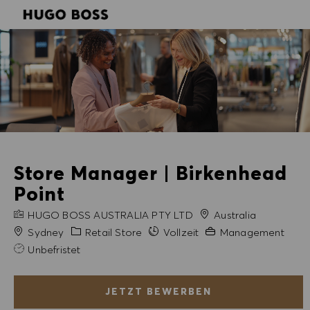
SKIP TO MAIN CONTENT
SKIP TO MAIN CONTENT
-
-
Store Manager | Birkenhead
Point
FIRMENNAME
HUGO BOSS AUSTRALIA PTY LTD
Australia
Stadt
Kategorie
Erfahrung erforderlich
Sydney
Retail Store
Vollzeit
Management
Unbefristet
JETZT BEWERBEN