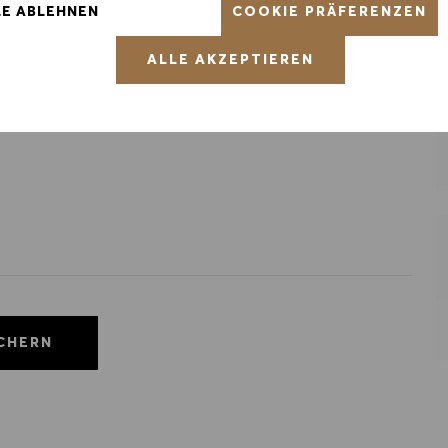
COOKIE PRÄFERENZEN
LE ABLEHNEN
ntative of the world at large. Our inclusive culture
ALLE AKZEPTIEREN
lity. We are committed to equal employment opportunity.
unleash your full potential and inspires you to thrive.
ICHERN