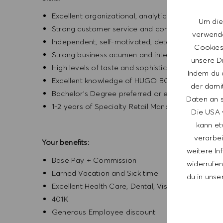
Excellent organizational, analytical, and leadership
Um die
Strong customer service and communication
verwende
Independent, self-motivated, detail oriented, and
Cookies 
Strong business acumen and interpersonal skills
unsere Di
High levels of taste and sophistication consiste
Indem du a
Excellent knowledge of HUGO BOSS
der dami
Bachelor’s Degree preferred or equivalent exper
Daten an s
1-2 years of Specialty Retail Management experi
Die USA 
kann et
verarbei
Your benefits:
weitere In
Base Pay + Commission
widerrufen,
Earned Vacation and Sick time
du in unse
Excellent Health Care, Dental, Vision,
401K
Generous Employee discount