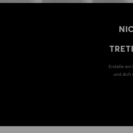
NI
TRET
Erstelle ei
und dich 