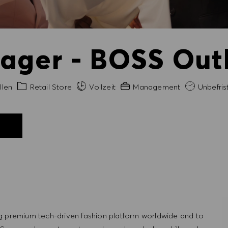
ager - BOSS Outl
t
Kategorie
Erfahrung erforderlich
llen
Retail Store
Vollzeit
Management
Unbefris
N
g premium tech-driven fashion platform worldwide and to