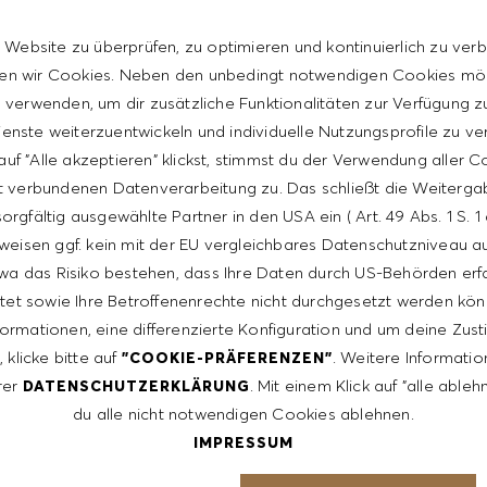
 skills
 Website zu überprüfen, zu optimieren und kontinuierlich zu verb
n wir Cookies. Neben den unbedingt notwendigen Cookies mö
 entrepreneurial
verwenden, um dir zusätzliche Funktionalitäten zur Verfügung zu
enste weiterzuentwickeln und individuelle Nutzungsprofile zu ve
nt with the HUGO BOSS lifestyle philosophy
uf "Alle akzeptieren" klickst, stimmst du der Verwendung aller 
t verbundenen Datenverarbeitung zu. Das schließt die Weiterga
ience
orgfältig ausgewählte Partner in den USA ein ( Art. 49 Abs. 1 S. 
ence
weisen ggf. kein mit der EU vergleichbares Datenschutzniveau auf
wa das Risiko bestehen, dass Ihre Daten durch US-Behörden erf
tet sowie Ihre Betroffenenrechte nicht durchgesetzt werden kön
formationen, eine differenzierte Konfiguration und um deine Zu
 klicke bitte auf
. Weitere Informatio
"COOKIE-PRÄFERENZEN"
rer
. Mit einem Klick auf "alle able
DATENSCHUTZERKLÄRUNG
du alle nicht notwendigen Cookies ablehnen.
IMPRESSUM