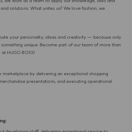
, we work as a team to apply our knowledge, skills and
 and solutions. What unites us? We love fashion, we
ute your personality, ideas and creativity — because only
 something unique. Become part of our team of more than
re at HUGO BOSS!
 marketplace by delivering an exceptional shopping
 merchandise presentations, and executing operational
ing:
and developing staff, delivering exceptional service to