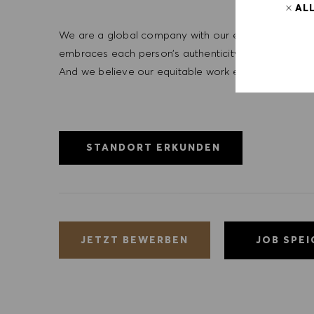
AL
We are a global company with our employees represe
embraces each person’s authenticity and individua
And we believe our equitable work environment helps 
STANDORT ERKUNDEN
JOB SPE
JETZT BEWERBEN