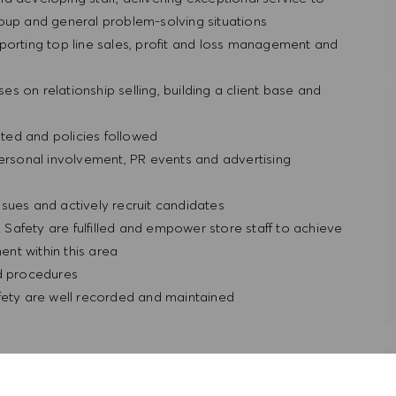
roup and general problem-solving situations
porting top line sales, profit and loss management and
ses on relationship selling, building a client base and
ted and policies followed
personal involvement, PR events and advertising
sues and actively recruit candidates
& Safety are fulfilled and empower store staff to achieve
nt within this area
nd procedures
fety are well recorded and maintained