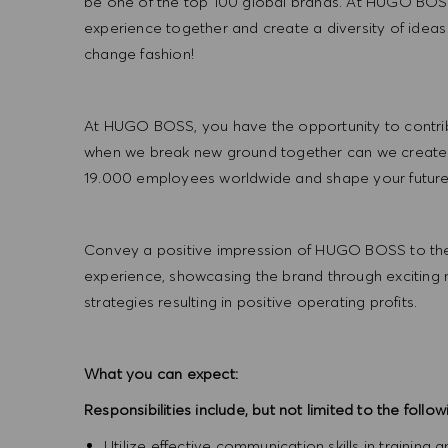
be one of the top 100 global brands. At HUGO BOSS
experience together and create a diversity of ideas
change fashion!
At HUGO BOSS, you have the opportunity to contrib
when we break new ground together can we create
19.000 employees worldwide and shape your futu
Convey a positive impression of HUGO BOSS to the
experience, showcasing the brand through exciting
strategies resulting in positive operating profits.
What you can expect:
Responsibilities include, but not limited to the follow
Utilize effective communication skills in training 