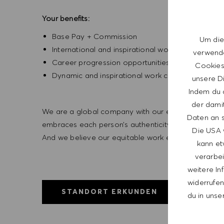
Your benefits:
Base Pay + Commission
Um die
International and inspirational working environm
verwende
Career progression opportunities
Cookies 
Dynamic and inspirational work culture
unsere Di
Indem du a
der dami
We are a global company with our employees represe
Daten an s
embraces each person’s authenticity and individua
Die USA 
And we believe our equitable work environment helps 
kann et
verarbei
weitere In
widerrufen,
STANDORT ERKUNDEN
du in unse