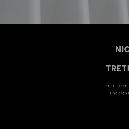
NI
TRET
Erstelle ei
und dich 