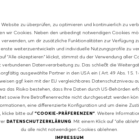
 Website zu überprüfen, zu optimieren und kontinuierlich zu verb
ent
n wir Cookies. Neben den unbedingt notwendigen Cookies mö
verwenden, um dir zusätzliche Funktionalitäten zur Verfügung zu
enste weiterzuentwickeln und individuelle Nutzungsprofile zu ve
uf "Alle akzeptieren" klickst, stimmst du der Verwendung aller 
t verbundenen Datenverarbeitung zu. Das schließt die Weiterga
ntative of the world at large. Our inclusive culture
orgfältig ausgewählte Partner in den USA ein ( Art. 49 Abs. 1 S. 
lity. We are committed to equal employment opportunity.
weisen ggf. kein mit der EU vergleichbares Datenschutzniveau auf
unleash your full potential and inspires you to thrive.
wa das Risiko bestehen, dass Ihre Daten durch US-Behörden erf
tet sowie Ihre Betroffenenrechte nicht durchgesetzt werden kön
formationen, eine differenzierte Konfiguration und um deine Zu
 klicke bitte auf
. Weitere Informatio
"COOKIE-PRÄFERENZEN"
rer
. Mit einem Klick auf "alle able
DATENSCHUTZERKLÄRUNG
du alle nicht notwendigen Cookies ablehnen.
IMPRESSUM