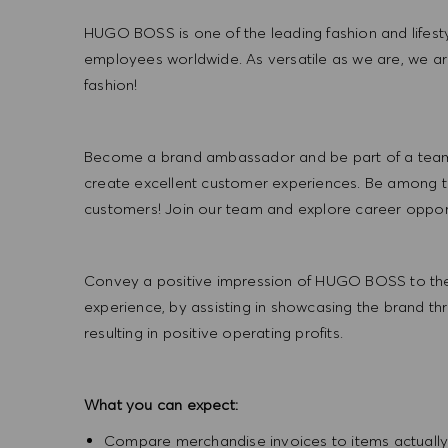
HUGO BOSS is one of the leading fashion and lifes
employees worldwide. As versatile as we are, we a
fashion!
Become a brand ambassador and be part of a team t
create excellent customer experiences. Be among the
customers! Join our team and explore career opportu
Convey a positive impression of HUGO BOSS to the
experience, by assisting in showcasing the brand t
resulting in positive operating profits.
What you can expect:
Compare merchandise invoices to items actually 