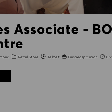
es Associate - BO
tre
Kategorie
Erfahrung erforderlich
hmond
Retail Store
Teilzeit
Einstiegsposition
Unb
N