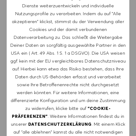
BENACHRICHTIGEN
Dienste weiterzuentwickeln und individuelle
Nutzungsprofile zu verarbeiten. Indem du auf "Alle
Melde dich an, um Job-Alerts zu erhalten.
akzeptieren" klickst, stimmst du der Verwendung aller
Cookies und der damit verbundenen
HINWEIS: Mit der Anmeldung erkläre ich mich
Datenverarbeitung zu. Das schließt die Weitergabe
damit einverstanden, E-Mails mit
Deiner Daten an sorgfältig ausgewählte Partner in den
Stellenangeboten von HUGO BOSS, Einladungen
USA ein ( Art. 49 Abs. 1 S. 1 a DSGVO). Die USA weisen
zu Veranstaltungen und anderen
ggf. kein mit der EU vergleichbares Datenschutzniveau
karriererelevanten Themen zu erhalten. Ich kann
auf. Hierbei kann etwa das Risiko bestehen, dass Ihre
mich jederzeit abmelden, z.B. indem ich den in
Daten durch US-Behörden erfasst und verarbeitet
den Mails vorhandenen Abmeldelink anklicke. Ich
sowie Ihre Betroffenenrechte nicht durchgesetzt
akzeptiere, dass meine persönlichen Daten
werden könnten. Für weitere Informationen, eine
gemäß der
differenzierte Konfiguration und um deine Zustimmung
DATENSCHUTZERKLÄRUNG
verarbeitet
zu widerrufen, klicke bitte auf
"COOKIE-
werden.
. Weitere Informationen findest du in
PRÄFERENZEN"
unserer
. Mit einem Klick
DATENSCHUTZERKLÄRUNG
E-Mail-Adresse eingeben (erforderlich)
auf "alle ablehnen" kannst du alle nicht notwendigen