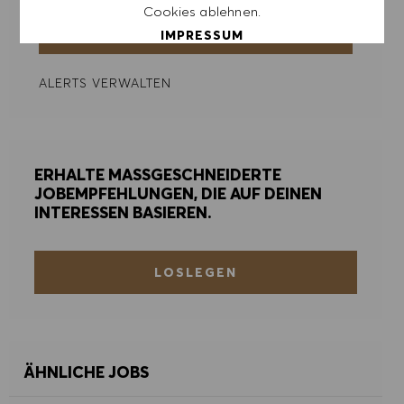
Cookies ablehnen.
ERSTELLEN
IMPRESSUM
ALERTS VERWALTEN
ALLE AKZEPTIEREN
ALLE ABLEHNEN
ERHALTE MASSGESCHNEIDERTE
COOKIE PRÄFERENZEN
JOBEMPFEHLUNGEN, DIE AUF DEINEN
INTERESSEN BASIEREN.
LOSLEGEN
ÄHNLICHE JOBS