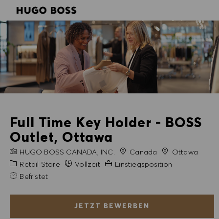
SKIP TO MAIN CONTENT
SKIP TO MAIN CONTENT
-
-
Full Time Key Holder - BOSS
Outlet, Ottawa
FIRMENNAME
Stadt
HUGO BOSS CANADA, INC.
Canada
Ottawa
Kategorie
Erfahrung erforderlich
Retail Store
Vollzeit
Einstiegsposition
Befristet
JETZT BEWERBEN