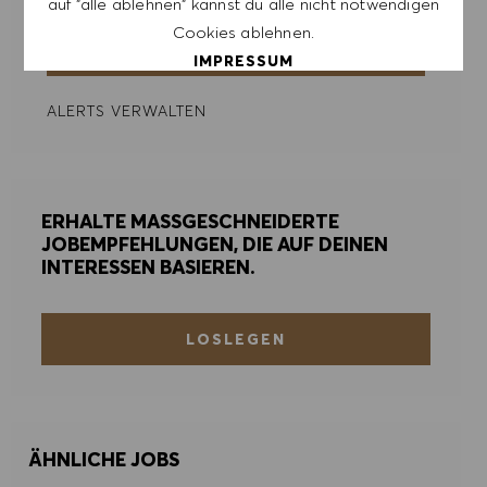
auf "alle ablehnen" kannst du alle nicht notwendigen
Cookies ablehnen.
ERSTELLEN
IMPRESSUM
ALERTS VERWALTEN
ALLE AKZEPTIEREN
ALLE ABLEHNEN
ERHALTE MASSGESCHNEIDERTE
COOKIE PRÄFERENZEN
JOBEMPFEHLUNGEN, DIE AUF DEINEN
INTERESSEN BASIEREN.
LOSLEGEN
ÄHNLICHE JOBS