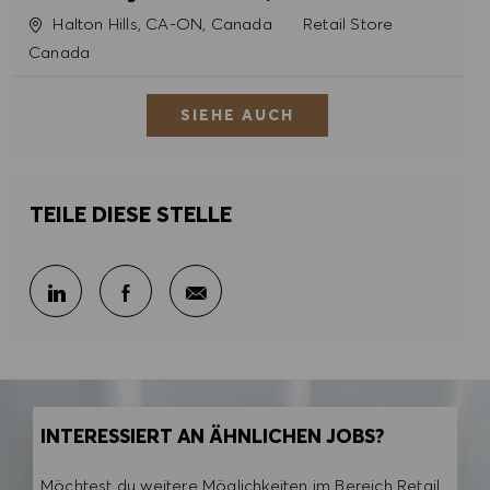
Ort
Kategorie
Halton Hills, CA-ON, Canada
Retail Store
Canada
SIEHE AUCH
TEILE DIESE STELLE
Per E-Mail teilen
Über LinkedIn teilen
Über Facebook teilen
INTERESSIERT AN ÄHNLICHEN JOBS?
Möchtest du weitere Möglichkeiten im Bereich Retail