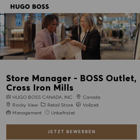
SKIP TO MAIN CONTENT
SKIP TO MAIN CONTENT
-
-
Store Manager - BOSS Outlet,
Cross Iron Mills
FIRMENNAME
HUGO BOSS CANADA, INC.
Canada
Stadt
Kategorie
Rocky View
Retail Store
Vollzeit
Erfahrung erforderlich
Management
Unbefristet
JETZT BEWERBEN