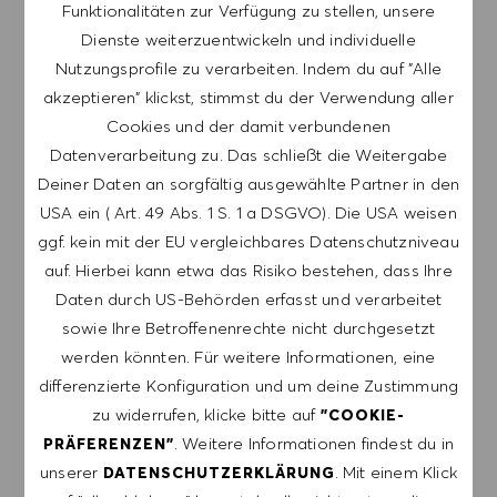
Funktionalitäten zur Verfügung zu stellen, unsere
BENACHRICHTIGEN
Dienste weiterzuentwickeln und individuelle
Nutzungsprofile zu verarbeiten. Indem du auf "Alle
Melde dich an, um Job-Alerts zu erhalten.
akzeptieren" klickst, stimmst du der Verwendung aller
Cookies und der damit verbundenen
HINWEIS: Mit der Anmeldung erkläre ich mich
Datenverarbeitung zu. Das schließt die Weitergabe
damit einverstanden, E-Mails mit
Deiner Daten an sorgfältig ausgewählte Partner in den
Stellenangeboten von HUGO BOSS, Einladungen
USA ein ( Art. 49 Abs. 1 S. 1 a DSGVO). Die USA weisen
zu Veranstaltungen und anderen
ggf. kein mit der EU vergleichbares Datenschutzniveau
karriererelevanten Themen zu erhalten. Ich kann
auf. Hierbei kann etwa das Risiko bestehen, dass Ihre
mich jederzeit abmelden, z.B. indem ich den in
Daten durch US-Behörden erfasst und verarbeitet
den Mails vorhandenen Abmeldelink anklicke. Ich
sowie Ihre Betroffenenrechte nicht durchgesetzt
akzeptiere, dass meine persönlichen Daten
werden könnten. Für weitere Informationen, eine
gemäß der
differenzierte Konfiguration und um deine Zustimmung
DATENSCHUTZERKLÄRUNG
verarbeitet
zu widerrufen, klicke bitte auf
"COOKIE-
werden.
. Weitere Informationen findest du in
PRÄFERENZEN"
E-Mail-Adresse eingeben (erforderlich)
unserer
. Mit einem Klick
DATENSCHUTZERKLÄRUNG