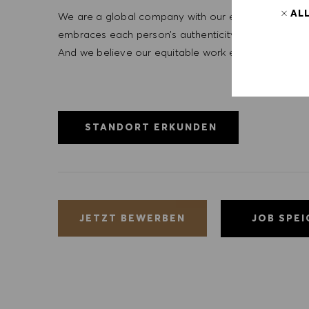
AL
We are a global company with our employees represe
embraces each person’s authenticity and individua
And we believe our equitable work environment helps 
STANDORT ERKUNDEN
JOB SPE
JETZT BEWERBEN