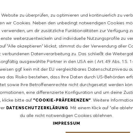
 skills
 Website zu überprüfen, zu optimieren und kontinuierlich zu verb
 entrepreneurial
n wir Cookies. Neben den unbedingt notwendigen Cookies mö
verwenden, um dir zusätzliche Funktionalitäten zur Verfügung zu
nt with the HUGO BOSS lifestyle philosophy
enste weiterzuentwickeln und individuelle Nutzungsprofile zu ve
uf "Alle akzeptieren" klickst, stimmst du der Verwendung aller 
ience
t verbundenen Datenverarbeitung zu. Das schließt die Weiterga
ence
orgfältig ausgewählte Partner in den USA ein ( Art. 49 Abs. 1 S. 
weisen ggf. kein mit der EU vergleichbares Datenschutzniveau auf
wa das Risiko bestehen, dass Ihre Daten durch US-Behörden erf
tet sowie Ihre Betroffenenrechte nicht durchgesetzt werden kön
formationen, eine differenzierte Konfiguration und um deine Zu
 klicke bitte auf
. Weitere Informatio
"COOKIE-PRÄFERENZEN"
rer
. Mit einem Klick auf "alle able
DATENSCHUTZERKLÄRUNG
du alle nicht notwendigen Cookies ablehnen.
IMPRESSUM