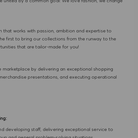
re united by a common goal: We love fashion, we change
hat works with passion, ambition and expertise to
 first to bring our collections from the runway to the
nities that are tailor-made for you!
 marketplace by delivering an exceptional shopping
 merchandise presentations, and executing operational
ing:
and developing staff, delivering exceptional service to
roup and general problem-solving situations