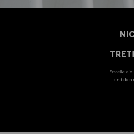
NI
TRET
Erstelle ei
und dich 