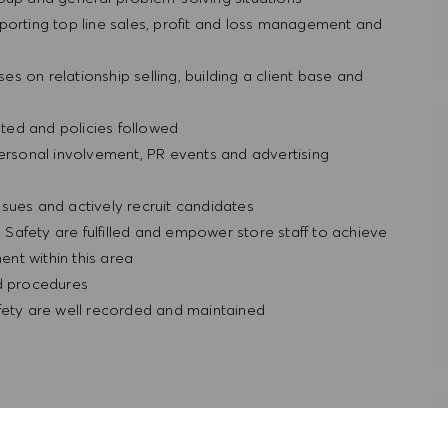
porting top line sales, profit and loss management and
ses on relationship selling, building a client base and
ted and policies followed
personal involvement, PR events and advertising
sues and actively recruit candidates
& Safety are fulfilled and empower store staff to achieve
nt within this area
nd procedures
fety are well recorded and maintained