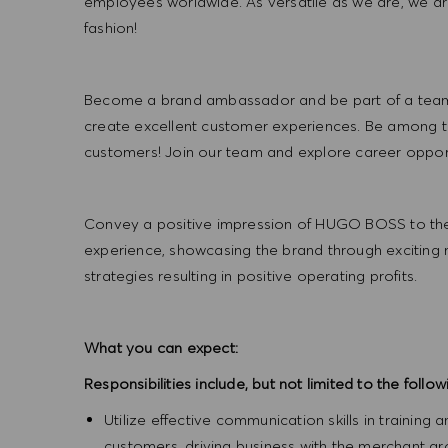
employees worldwide. As versatile as we are, we a
fashion!
Become a brand ambassador and be part of a team t
create excellent customer experiences. Be among the
customers! Join our team and explore career opportu
Convey a positive impression of HUGO BOSS to the
experience, showcasing the brand through exciting
strategies resulting in positive operating profits.
What you can expect:
Responsibilities include, but not limited to the follow
Utilize effective communication skills in training 
customers, driving business with the merchant g