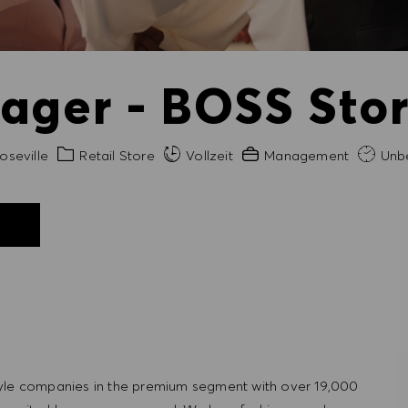
ager - BOSS Stor
t
Kategorie
Erfahrung erforderlich
oseville
Retail Store
Vollzeit
Management
Unbe
N
tyle companies in the premium segment with over 19,000