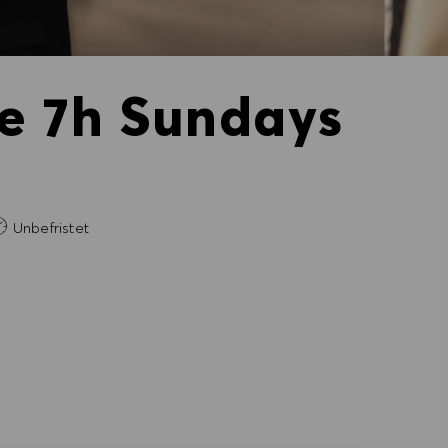
ne 7h Sundays
ich
Unbefristet