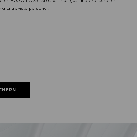
 en HUGO BOSS? Si es así, nos gustaría explicarte en
na entrevista personal.
ICHERN