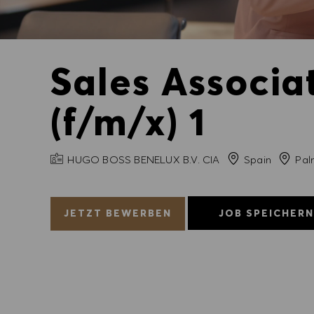
Sales Associa
(f/m/x) 1
FIRMENNAME
Stadt
HUGO BOSS BENELUX B.V. CIA
Spain
Pal
JETZT BEWERBEN
JOB SPEICHER