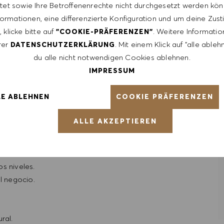
tet sowie Ihre Betroffenenrechte nicht durchgesetzt werden kön
sarrollarse continuamente.
formationen, eine differenzierte Konfiguration und um deine Zu
ión de pérdidas y la gestión de existencia.
 klicke bitte auf
. Weitere Informatio
"COOKIE-PRÄFERENZEN"
rciales y la última tecnología.
rer
. Mit einem Klick auf "alle able
DATENSCHUTZERKLÄRUNG
nibles y asegúrese de que se ejecuten los procedimientos
du alle nicht notwendigen Cookies ablehnen.
IMPRESSUM
COOKIE PRÄFERENZEN
LE ABLEHNEN
retail, hospitalidad y atención al cliente, así como un
ALLE AKZEPTIEREN
ujo.
s niveles.
l negocio.
ral.