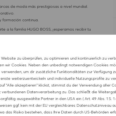
arcas de moda más prestigiosas a nivel mundial.
orativo.
y formación continua.
nirte a la familia HUGO BOSS, ¡esperamos recibir tu
 Website zu überprüfen, zu optimieren und kontinuierlich zu verb
uestros productos y nuestra marca para brindar un
n wir Cookies. Neben den unbedingt notwendigen Cookies mö
momento y, al mismo tiempo, crear una base de clientes
verwenden, um dir zusätzliche Funktionalitäten zur Verfügung zu
éxito comercial.
enste weiterzuentwickeln und individuelle Nutzungsprofile zu ve
uf "Alle akzeptieren" klickst, stimmst du der Verwendung aller 
nte y al mismo tiempo; crear una base de clientes leales de
t verbundenen Datenverarbeitung zu. Das schließt die Weiterga
orgfältig ausgewählte Partner in den USA ein ( Art. 49 Abs. 1 S. 
e CRM y la gestión de la calidad.
weisen ggf. kein mit der EU vergleichbares Datenschutzniveau auf
e la ubicación y los KPI individuales.
wa das Risiko bestehen, dass Ihre Daten durch US-Behörden erf
 devoluciones.