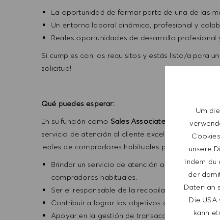
La oportunidad de formar parte de una de las m
Un entorno laboral dinámico, profesional y colab
Reales oportunidades de desarrollo profesional 
Si cumples con los requisitos y estás listo/a para u
solicitud!
Qué puedes esperar:
Um die
En su función como
Sales Associate;
le apasionan n
verwende
servicio de atención al cliente excelente en todo 
Cookies 
leales de compradores habituales para impulsar el 
unsere Di
Indem du a
Brindar un servicio de atención al cliente excele
der dami
compradores habituales.
Daten an s
Ser el responsable de la recopilación de datos d
Die USA 
Contribuir a lograr los objetivos de rendimiento d
kann et
Apoyar en la gestión de transacciones, quejas y