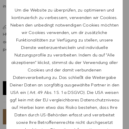
inspira a prosperar.
Um die Website zu überprüfen, zu optimieren und
kontinuierlich zu verbessern, verwenden wir Cookies.
Neben den unbedingt notwendigen Cookies möchten
¿Crees que ha llegado el momento de un nuevo reto en
wir Cookies verwenden, um dir zusätzliche
HUGO BOSS? Si es así, nos gustaría explicarte en detalle
Funktionalitäten zur Verfügung zu stellen, unsere
acerca de esta oportunidad de trabajo en una entrevista
Dienste weiterzuentwickeln und individuelle
personal.
Nutzungsprofile zu verarbeiten. Indem du auf "Alle
akzeptieren" klickst, stimmst du der Verwendung aller
Cookies und der damit verbundenen
Datenverarbeitung zu. Das schließt die Weitergabe
Deiner Daten an sorgfältig ausgewählte Partner in den
STANDORT ERKUNDEN
USA ein ( Art. 49 Abs. 1 S. 1 a DSGVO). Die USA weisen
ggf. kein mit der EU vergleichbares Datenschutzniveau
auf. Hierbei kann etwa das Risiko bestehen, dass Ihre
Daten durch US-Behörden erfasst und verarbeitet
JETZT BEWERBEN
sowie Ihre Betroffenenrechte nicht durchgesetzt