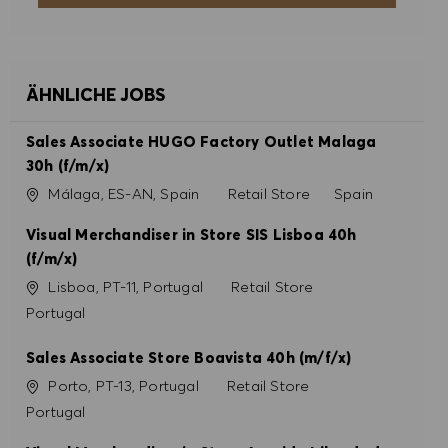
ÄHNLICHE JOBS
Sales Associate HUGO Factory Outlet Malaga
30h (f/m/x)
Ort
Kategorie
Málaga, ES-AN, Spain
Retail Store
Spain
Visual Merchandiser in Store SIS Lisboa 40h
(f/m/x)
Ort
Kategorie
Lisboa, PT-11, Portugal
Retail Store
Portugal
Sales Associate Store Boavista 40h (m/f/x)
Ort
Kategorie
Porto, PT-13, Portugal
Retail Store
Portugal