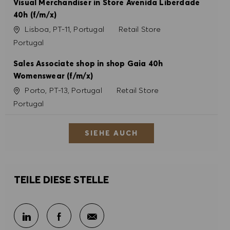
Visual Merchandiser in Store Avenida Liberdade
40h (f/m/x)
Ort
Kategorie
Lisboa, PT-11, Portugal
Retail Store
Portugal
Sales Associate shop in shop Gaia 40h
Womenswear (f/m/x)
Ort
Kategorie
Porto, PT-13, Portugal
Retail Store
Portugal
SIEHE AUCH
TEILE DIESE STELLE
Per E-Mail teilen
Über LinkedIn teilen
Über Facebook teilen