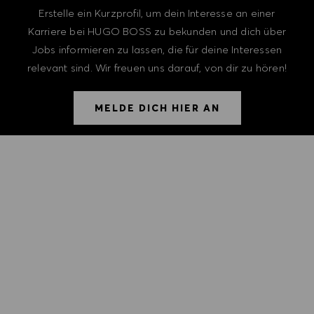
Erstelle ein Kurzprofil, um dein Interesse an einer
Karriere bei HUGO BOSS zu bekunden und dich über
Jobs informieren zu lassen, die für deine Interessen
relevant sind. Wir freuen uns darauf, von dir zu hören!
MELDE DICH HIER AN