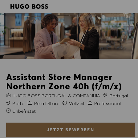
SKIP TO MAIN CONTENT
SKIP TO MAIN CONTENT
-
-
Assistant Store Manager
Northern Zone 40h (f/m/x)
FIRMENNAME
HUGO BOSS PORTUGAL & COMPANHIA
Portugal
Stadt
Kategorie
Erfahrung erforderlich
Porto
Retail Store
Vollzeit
Professional
Unbefristet
JETZT BEWERBEN