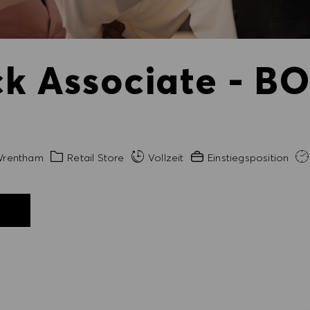
ck Associate - BO
t
Kategorie
Erfahrung erforderlich
rentham
Retail Store
Vollzeit
Einstiegsposition
N