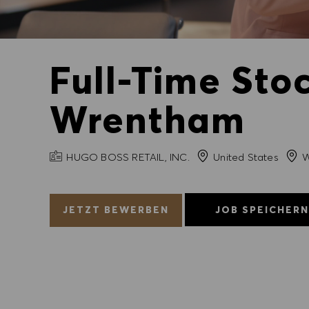
Full-Time Sto
Wrentham
FIRMENNAME
Stad
HUGO BOSS RETAIL, INC.
United States
W
JETZT BEWERBEN
JOB SPEICHER