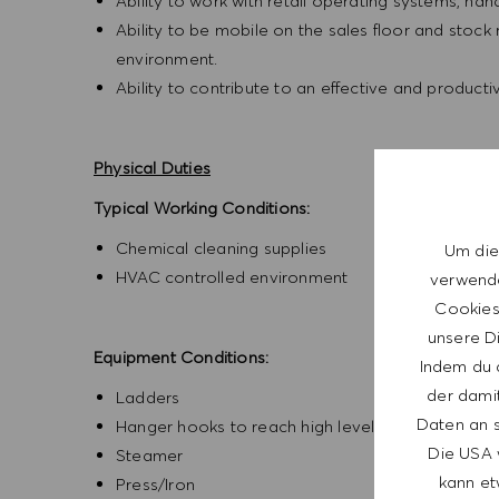
Ability to work with retail operating systems, h
Ability to be mobile on the sales floor and stock
environment.
Ability to contribute to an effective and produc
Physical Duties
Typical Working Conditions:
Chemical cleaning supplies
Um die
HVAC controlled environment
verwende
Cookies 
unsere Di
Equipment Conditions:
Indem du a
der dami
Ladders
Daten an s
Hanger hooks to reach high level
Die USA 
Steamer
kann et
Press/Iron