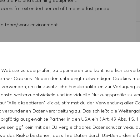
andle the PC and scanning equipment.
 rooms for extended period of time in a fast paced
tive team/work environment
 Website zu überprüfen, zu optimieren und kontinuierlich zu verb
n wir Cookies. Neben den unbedingt notwendigen Cookies mö
verwenden, um dir zusätzliche Funktionalitäten zur Verfügung zu
enste weiterzuentwickeln und individuelle Nutzungsprofile zu ve
uf "Alle akzeptieren" klickst, stimmst du der Verwendung aller 
t verbundenen Datenverarbeitung zu. Das schließt die Weiterga
orgfältig ausgewählte Partner in den USA ein ( Art. 49 Abs. 1 S. 
weisen ggf. kein mit der EU vergleichbares Datenschutzniveau auf
wa das Risiko bestehen, dass Ihre Daten durch US-Behörden erf