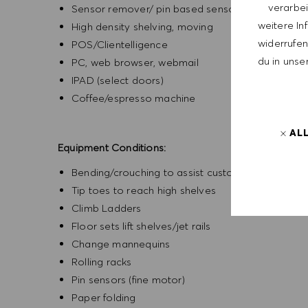
verarbei
Sensor remover/ pin based sensors
weitere In
High density shelving, moving
widerrufen,
POS/Clientelligence
du in unse
PC, web browser, webmail
IPAD (select doors)
Coffee/espresso machine
AL
Equipment Conditions:
Bending/crouching to assist customers with sho
Tip toes to reach high shelves
Climb Ladders
Floor sets lift shelves/jet rails
Change mannequins
Rolling racks
Pin sensors (fine motor)
Paper folding