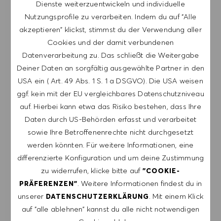
Dienste weiterzuentwickeln und individuelle
Melde dich an, um Job-Alerts zu erhalten.
Nutzungsprofile zu verarbeiten. Indem du auf "Alle
akzeptieren" klickst, stimmst du der Verwendung aller
HINWEIS: Mit der Anmeldung erkläre ich mich
Cookies und der damit verbundenen
damit einverstanden, E-Mails mit
Datenverarbeitung zu. Das schließt die Weitergabe
Stellenangeboten von HUGO BOSS, Einladungen
Deiner Daten an sorgfältig ausgewählte Partner in den
zu Veranstaltungen und anderen
USA ein ( Art. 49 Abs. 1 S. 1 a DSGVO). Die USA weisen
karriererelevanten Themen zu erhalten. Ich kann
ggf. kein mit der EU vergleichbares Datenschutzniveau
mich jederzeit abmelden, z.B. indem ich den in
auf. Hierbei kann etwa das Risiko bestehen, dass Ihre
den Mails vorhandenen Abmeldelink anklicke. Ich
Daten durch US-Behörden erfasst und verarbeitet
akzeptiere, dass meine persönlichen Daten
sowie Ihre Betroffenenrechte nicht durchgesetzt
gemäß der
werden könnten. Für weitere Informationen, eine
DATENSCHUTZERKLÄRUNG
verarbeitet
differenzierte Konfiguration und um deine Zustimmung
werden.
zu widerrufen, klicke bitte auf
"COOKIE-
. Weitere Informationen findest du in
PRÄFERENZEN"
E-Mail-Adresse eingeben (erforderlich)
unserer
. Mit einem Klick
DATENSCHUTZERKLÄRUNG
auf "alle ablehnen" kannst du alle nicht notwendigen