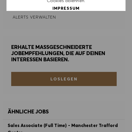
Cookies ablehnen.
ERSTELLEN
IMPRESSUM
ALERTS VERWALTEN
ALLE AKZEPTIEREN
ALLE ABLEHNEN
ERHALTE MASSGESCHNEIDERTE
JOBEMPFEHLUNGEN, DIE AUF DEINEN
COOKIE PRÄFERENZEN
INTERESSEN BASIEREN.
LOSLEGEN
ÄHNLICHE JOBS
Sales Associate (Full Time) - Manchester Trafford