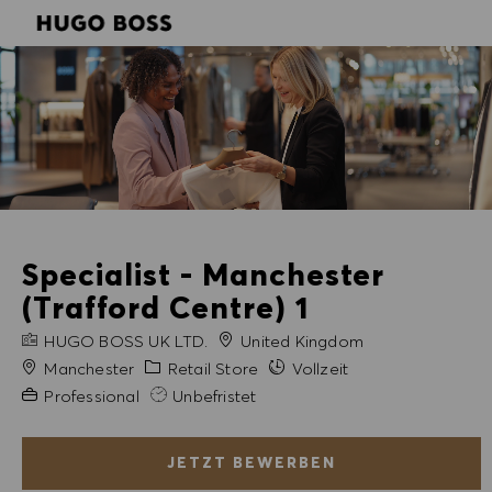
SKIP TO MAIN CONTENT
SKIP TO MAIN CONTENT
-
-
Specialist - Manchester
(Trafford Centre) 1
FIRMENNAME
HUGO BOSS UK LTD.
United Kingdom
Stadt
Kategorie
Manchester
Retail Store
Vollzeit
Erfahrung erforderlich
Professional
Unbefristet
JETZT BEWERBEN