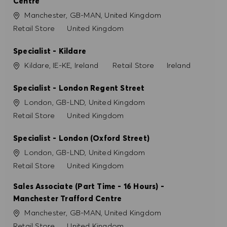
Centre
Ort
Manchester, GB-MAN, United Kingdom
Kategorie
Retail Store
United Kingdom
Specialist - Kildare
Ort
Kategorie
Kildare, IE-KE, Ireland
Retail Store
Ireland
Specialist - London Regent Street
Ort
London, GB-LND, United Kingdom
Kategorie
Retail Store
United Kingdom
Specialist - London (Oxford Street)
Ort
London, GB-LND, United Kingdom
Kategorie
Retail Store
United Kingdom
Sales Associate (Part Time - 16 Hours) -
Manchester Trafford Centre
Ort
Manchester, GB-MAN, United Kingdom
Kategorie
Retail Store
United Kingdom