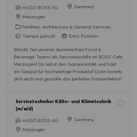
Germany
HUGO BOSS AG
Metzingen
Categoría
Facilities, Architecture & General Services
Tiempo parcial
Entry Position
Werde Teil unseres dynamischen Food &
Beverage Teams als Serviceaushilfe im BOSS Café
Metzingen! Du liebst den Gästekontakt und hast
ein Gespür für hochwertige Produkte? Dann bewirb
dich jetzt und gestalte das perfekte Gästeerlebnis!
Servicetechniker Kälte- und Klimatechnik
Guardar t
(m/w/d)
Germany
HUGO BOSS AG
Metzingen