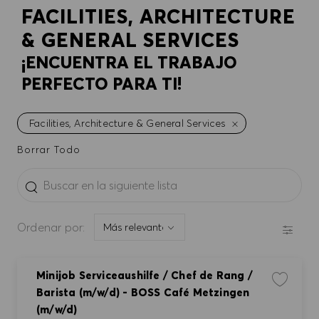
FACILITIES, ARCHITECTURE
& GENERAL SERVICES
¡ENCUENTRA EL TRABAJO
PERFECTO PARA TI!
Facilities, Architecture & General Services
Borrar Todo
the results are updated
Buscar en la siguiente lista
FILTR
Ordenar por:
Minijob Serviceaushilfe / Chef de Rang /
Guardar t
Barista (m/w/d) - BOSS Café Metzingen
(m/w/d)