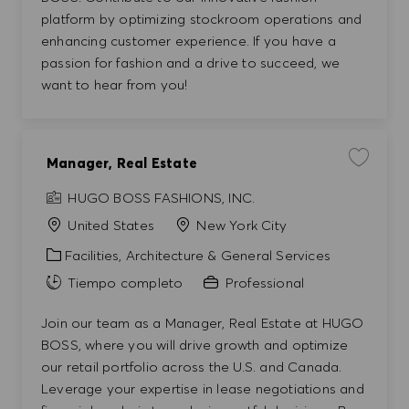
ACEPTAR TODO
platform by optimizing stockroom operations and
enhancing customer experience. If you have a
DENEGAR TODO
passion for fashion and a drive to succeed, we
want to hear from you!
PREFERENCIAS DE COOKIES
Manager, Real Estate
Guardar t
HUGO BOSS FASHIONS, INC.
United States
New York City
Categoría
Facilities, Architecture & General Services
Tiempo completo
Professional
Join our team as a Manager, Real Estate at HUGO
BOSS, where you will drive growth and optimize
our retail portfolio across the U.S. and Canada.
Leverage your expertise in lease negotiations and