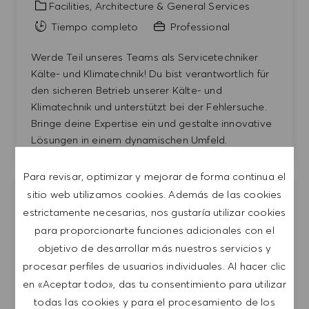
Categoría
Facilities, Architecture & General Services
Tiempo completo
Professional
Werde Teil unseres Teams als Servicetechniker
Kälte- und Klimatechnik! Du bist verantwortlich für
den sicheren Betrieb unserer Kälte- und
Klimatechnik und unterstützt bei der Fehlersuche.
Bringe deine Expertise ein und gestalte innovative
Lösungen in einem dynamischen Umfeld.
Para revisar, optimizar y mejorar de forma continua el
Sous Chef (m/w/d) - À-la-carte-Restaurant &
sitio web utilizamos cookies. Además de las cookies
Guardar t
Showküche
estrictamente necesarias, nos gustaría utilizar cookies
para proporcionarte funciones adicionales con el
Germany
HUGO BOSS AG
objetivo de desarrollar más nuestros servicios y
Metzingen
procesar perfiles de usuarios individuales. Al hacer clic
Categoría
Facilities, Architecture & General Services
en «Aceptar todo», das tu consentimiento para utilizar
Tiempo completo
Professional
todas las cookies y para el procesamiento de los