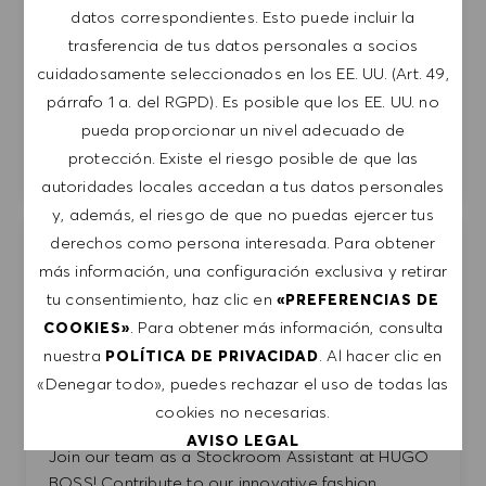
datos correspondientes. Esto puede incluir la
Werde Teil unseres Teams als Sous Chef und
trasferencia de tus datos personales a socios
bringe deine Kreativität in einem hochwertigen À-
cuidadosamente seleccionados en los EE. UU. (Art. 49,
la-carte-Restaurant ein. Du übernimmst
párrafo 1 a. del RGPD). Es posible que los EE. UU. no
Verantwortung für die Küchenführung und die
pueda proporcionar un nivel adecuado de
Qualität unserer Speisen. Gestalte mit uns
protección. Existe el riesgo posible de que las
unvergessliche kulinarische Erlebnisse!
autoridades locales accedan a tus datos personales
y, además, el riesgo de que no puedas ejercer tus
Stockroom Assistant - London Regent Street
derechos como persona interesada. Para obtener
Guardar t
(Part Time - 8 & 24 Hours)
más información, una configuración exclusiva y retirar
tu consentimiento, haz clic en
«PREFERENCIAS DE
HUGO BOSS UK LTD.
. Para obtener más información, consulta
COOKIES»
United Kingdom
London
nuestra
. Al hacer clic en
POLÍTICA DE PRIVACIDAD
Categoría
Facilities, Architecture & General Services
«Denegar todo», puedes rechazar el uso de todas las
Tiempo parcial
Entry Position
cookies no necesarias.
AVISO LEGAL
Join our team as a Stockroom Assistant at HUGO
BOSS! Contribute to our innovative fashion