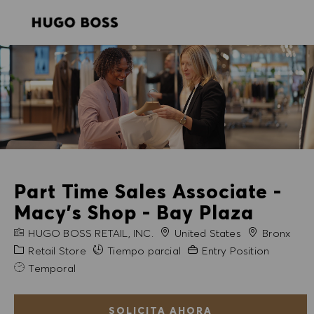
SKIP TO MAIN CONTENT
SKIP TO MAIN CONTENT
-
-
Part Time Sales Associate -
Macy's Shop - Bay Plaza
NOMBRE DE LA EMPRESA
Ciudad
HUGO BOSS RETAIL, INC.
United States
Bronx
Categoría
Experiencia necesaria
Retail Store
Tiempo parcial
Entry Position
Temporal
SOLICITA AHORA