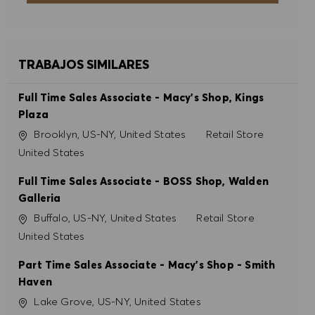
DENEGAR TODO
PREFERENCIAS DE COOKIES
TRABAJOS SIMILARES
Full Time Sales Associate - Macy's Shop, Kings
Plaza
Ubicación
Categoría
Brooklyn, US-NY, United States
Retail Store
United States
Full Time Sales Associate - BOSS Shop, Walden
Galleria
Ubicación
Categoría
Buffalo, US-NY, United States
Retail Store
United States
Part Time Sales Associate - Macy's Shop - Smith
Haven
Ubicación
Lake Grove, US-NY, United States