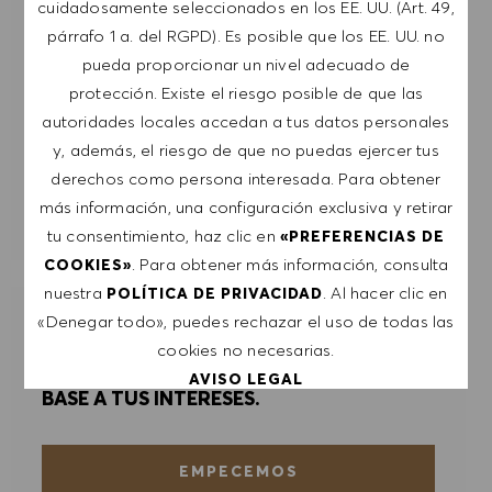
cuidadosamente seleccionados en los EE. UU. (Art. 49,
PRIVACIDAD
.
párrafo 1 a. del RGPD). Es posible que los EE. UU. no
pueda proporcionar un nivel adecuado de
Introducir dirección de correo electrónico (obligatorio)
protección. Existe el riesgo posible de que las
autoridades locales accedan a tus datos personales
y, además, el riesgo de que no puedas ejercer tus
ENVIAR
derechos como persona interesada. Para obtener
más información, una configuración exclusiva y retirar
GESTIONAR ALERTAS
tu consentimiento, haz clic en
«PREFERENCIAS DE
. Para obtener más información, consulta
COOKIES»
nuestra
. Al hacer clic en
POLÍTICA DE PRIVACIDAD
«Denegar todo», puedes rechazar el uso de todas las
RECIBE RECOMENDACIONES
cookies no necesarias.
PERSONALIZADAS DE TRABAJOS EN
AVISO LEGAL
BASE A TUS INTERESES.
ACEPTAR TODO
EMPECEMOS