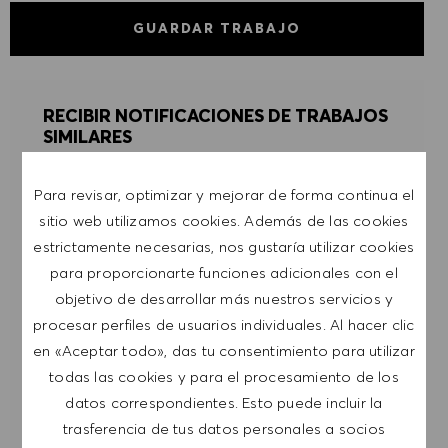
GUARDAR TRABAJO
RECIBIR NOTIFICACIONES DE TRABAJOS
SIMILARES
Regístrate para recibir alertas de empleo.
Para revisar, optimizar y mejorar de forma continua el
sitio web utilizamos cookies. Además de las cookies
NOTA: Al suscribirme, consiento recibir
estrictamente necesarias, nos gustaría utilizar cookies
comunicaciones por correo electrónico con
para proporcionarte funciones adicionales con el
ofertas de trabajo de HUGO BOSS, invitaciones
objetivo de desarrollar más nuestros servicios y
a eventos y otros temas profesionales de los
procesar perfiles de usuarios individuales. Al hacer clic
que puedo darme de baja en cualquier
en «Aceptar todo», das tu consentimiento para utilizar
momento, por ejemplo, haciendo clic en el
todas las cookies y para el procesamiento de los
enlace presente en los mensajes de correo
datos correspondientes. Esto puede incluir la
electrónico. Acepto que mis datos personales se
trasferencia de tus datos personales a socios
procesen conforme a la
POLÍTICA DE