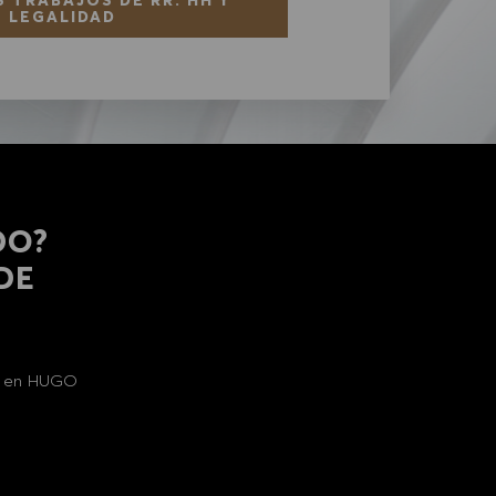
LEGALIDAD
DO?
 DE
al en HUGO