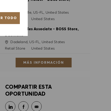
Jacksonville
Ubicación
Jacksonville, US-FL, United States
AR TODO
Categoría
Retail Store
United States
Full Time Sales Associate - BOSS Store,
Dadeland
Ubicación
Dadeland, US-FL, United States
Categoría
Retail Store
United States
MÁS INFORMACIÓN
COMPARTIR ESTA
OPORTUNIDAD
Compartir en LinkedIn
Compartir en Facebook
Compartir por correo electrónico