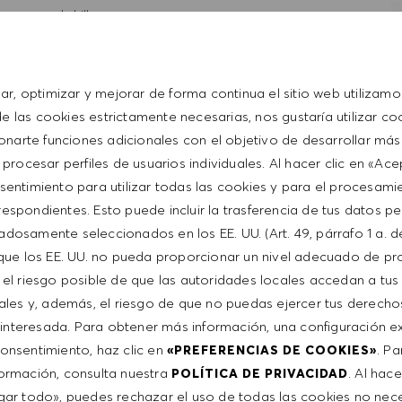
personal skills
t with the HUGO BOSS lifestyle philosophy
sar, optimizar y mejorar de forma continua el sitio web utilizamo
 las cookies estrictamente necesarias, nos gustaría utilizar co
onarte funciones adicionales con el objetivo de desarrollar más
 procesar perfiles de usuarios individuales. Al hacer clic en «Ac
ent
sentimiento para utilizar todas las cookies y para el procesami
espondientes. Esto puede incluir la trasferencia de tus datos p
adosamente seleccionados en los EE. UU. (Art. 49, párrafo 1 a. d
th a competitive compensation program and a fun working
que los EE. UU. no pueda proporcionar un nivel adecuado de pr
e el riesgo posible de que las autoridades locales accedan a tus
ales y, además, el riesgo de que no puedas ejercer tus derech
interesada. Para obtener más información, una configuración ex
ntative of the world at large. Our inclusive culture
 consentimiento, haz clic en
. P
«PREFERENCIAS DE COOKIES»
lity. We are committed to equal employment opportunity.
ormación, consulta nuestra
. Al hace
POLÍTICA DE PRIVACIDAD
unleash your full potential and inspires you to thrive.
ar todo», puedes rechazar el uso de todas las cookies no nece