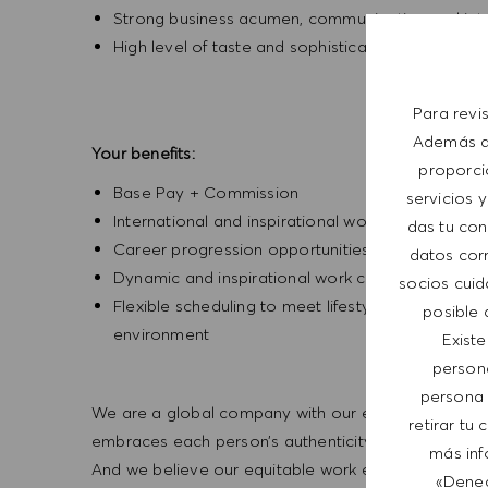
Strong business acumen, communication and inter
High level of taste and sophistication consisten
Para revi
Además de
Your benefits:
proporci
Base Pay + Commission
servicios y
International and inspirational working environm
das tu con
Career progression opportunities
datos corr
Dynamic and inspirational work culture
socios cuid
Flexible scheduling to meet lifestyle needs, wi
posible 
environment
Exist
person
persona 
We are a global company with our employees represe
retirar tu
embraces each person’s authenticity and individua
más inf
And we believe our equitable work environment helps 
«Deneg