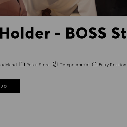
 Holder - BOSS St
ad
Categoría
Experiencia neces
adeland
Retail Store
Tiempo parcial
Entry Position
AJO