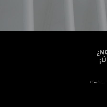
¿N
​​
Crea un p