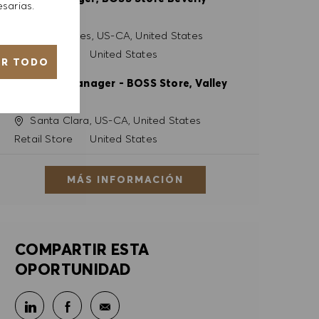
sarias.
Center
Ubicación
Los Angeles, US-CA, United States
Categoría
Retail Store
United States
AR TODO
Assistant Manager - BOSS Store, Valley
Fair
Ubicación
Santa Clara, US-CA, United States
Categoría
Retail Store
United States
MÁS INFORMACIÓN
COMPARTIR ESTA
OPORTUNIDAD
Compartir en LinkedIn
Compartir en Facebook
Compartir por correo electrónico