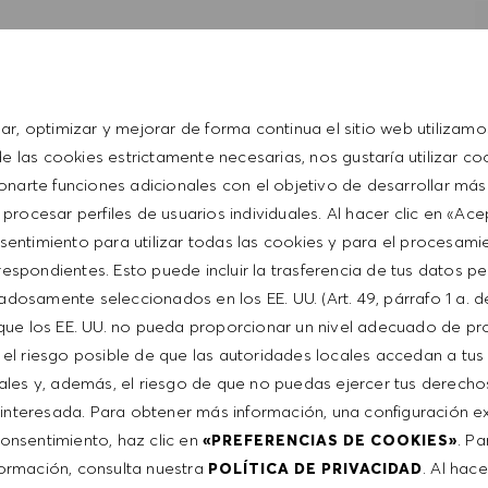
erience
ience.
 skills
ls
sar, optimizar y mejorar de forma continua el sitio web utilizamo
d entrepreneurial
 las cookies estrictamente necesarias, nos gustaría utilizar co
onarte funciones adicionales con el objetivo de desarrollar más
t with the HUGO BOSS lifestyle philosophy
 procesar perfiles de usuarios individuales. Al hacer clic en «Ac
sentimiento para utilizar todas las cookies y para el procesami
espondientes. Esto puede incluir la trasferencia de tus datos p
adosamente seleccionados en los EE. UU. (Art. 49, párrafo 1 a. d
que los EE. UU. no pueda proporcionar un nivel adecuado de pr
e el riesgo posible de que las autoridades locales accedan a tus
ales y, además, el riesgo de que no puedas ejercer tus derech
interesada. Para obtener más información, una configuración ex
 consentimiento, haz clic en
. P
«PREFERENCIAS DE COOKIES»
ormación, consulta nuestra
. Al hace
POLÍTICA DE PRIVACIDAD
is from $25/
hr
to $25/hr. It is not typical for offers to be