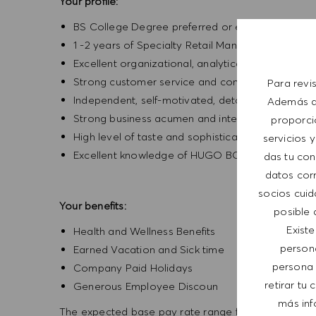
Your profile:
BS College Degree preferred or equivalent exp
1 -2 years of Specialty Retail Management exper
Excellent organizational, analytical, and leadership
Strong customer service and communication skil
Para revi
Independent, self-motivated, detail-oriented, an
Además de
Strong business acumen and interpersonal skills
proporci
High level of taste and sophistication consisten
servicios y
Excellent knowledge of HUGO BOSS products
das tu con
datos corr
socios cuid
Your benefits:
posible 
Exist
Health and Wellness Benefits
person
Earned Vacation and Sick time
persona 
Company Paid Holidays
retirar tu
Generous Employee Discoun
más inf
The expected base pay rate range for this position 