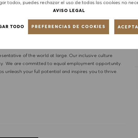
ar todo», puedes rechazar el uso de todas las cookies no nece
ed on a wide range of factors including relevant skills,
AVISO LEGAL
e, certifications
obtained
. Market and organizational
PREFERENCIAS DE COOKIES
GAR TODO
ACEPT
ntative of the world at large. Our inclusive culture
lity. We are committed to equal employment opportunity.
unleash your full potential and inspires you to thrive.