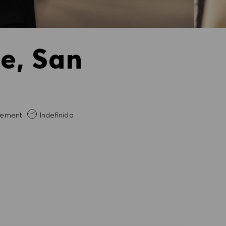
e, San
a necesaria
ement
Indefinida