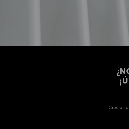
¿N
​​
Crea un p