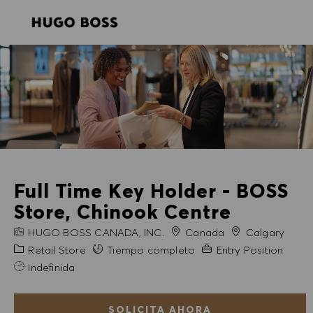
SKIP TO MAIN CONTENT
SKIP TO MAIN CONTENT
-
-
Full Time Key Holder - BOSS
Store, Chinook Centre
NOMBRE DE LA EMPRESA
Ciudad
HUGO BOSS CANADA, INC.
Canada
Calgary
Categoría
Experiencia necesaria
Retail Store
Tiempo completo
Entry Position
Indefinida
SOLICITA AHORA