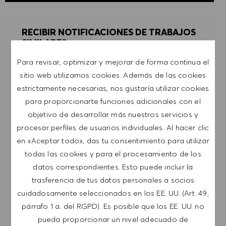
RECIBIR NOTIFICACIONES DE TRABAJOS
SIMILARES
Para revisar, optimizar y mejorar de forma continua el
Regístrate para recibir alertas de empleo.
sitio web utilizamos cookies. Además de las cookies
estrictamente necesarias, nos gustaría utilizar cookies
NOTA: Al suscribirme, consiento recibir
para proporcionarte funciones adicionales con el
comunicaciones por correo electrónico con
objetivo de desarrollar más nuestros servicios y
ofertas de trabajo de HUGO BOSS, invitaciones
procesar perfiles de usuarios individuales. Al hacer clic
a eventos y otros temas profesionales de los
en «Aceptar todo», das tu consentimiento para utilizar
que puedo darme de baja en cualquier
todas las cookies y para el procesamiento de los
momento, por ejemplo, haciendo clic en el
datos correspondientes. Esto puede incluir la
enlace presente en los mensajes de correo
trasferencia de tus datos personales a socios
electrónico. Acepto que mis datos personales se
cuidadosamente seleccionados en los EE. UU. (Art. 49,
procesen conforme a la
POLÍTICA DE
párrafo 1 a. del RGPD). Es posible que los EE. UU. no
PRIVACIDAD
.
pueda proporcionar un nivel adecuado de