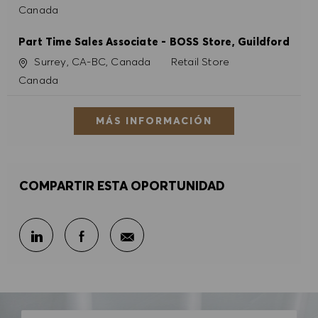
Canada
Part Time Sales Associate - BOSS Store, Guildford
Ubicación
Categoría
Surrey, CA-BC, Canada
Retail Store
Canada
MÁS INFORMACIÓN
COMPARTIR ESTA OPORTUNIDAD
Compartir por correo electr
Compartir en LinkedIn
Compartir en Facebook