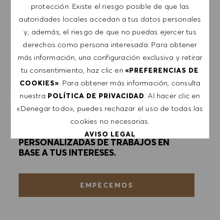
protección. Existe el riesgo posible de que las
Introducir dirección de correo electrónico (obligatorio)
autoridades locales accedan a tus datos personales
y, además, el riesgo de que no puedas ejercer tus
derechos como persona interesada. Para obtener
ENVIAR
más información, una configuración exclusiva y retirar
tu consentimiento, haz clic en
«PREFERENCIAS DE
GESTIONAR ALERTAS
. Para obtener más información, consulta
COOKIES»
nuestra
. Al hacer clic en
POLÍTICA DE PRIVACIDAD
«Denegar todo», puedes rechazar el uso de todas las
cookies no necesarias.
RECIBE RECOMENDACIONES
AVISO LEGAL
PERSONALIZADAS DE TRABAJOS EN
BASE A TUS INTERESES.
ACEPTAR TODO
EMPECEMOS
DENEGAR TODO
PREFERENCIAS DE COOKIES