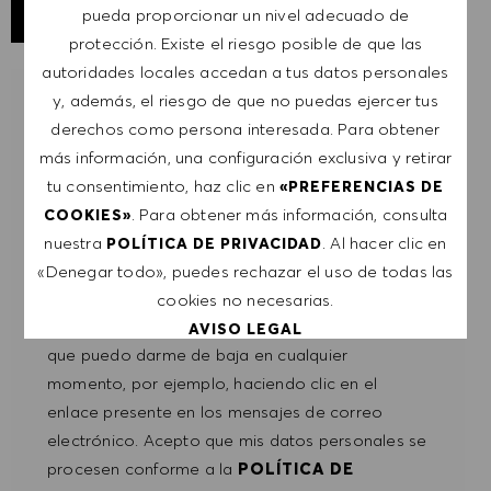
GUARDAR TRABAJO
pueda proporcionar un nivel adecuado de
protección. Existe el riesgo posible de que las
autoridades locales accedan a tus datos personales
y, además, el riesgo de que no puedas ejercer tus
RECIBIR NOTIFICACIONES DE TRABAJOS
SIMILARES
derechos como persona interesada. Para obtener
más información, una configuración exclusiva y retirar
Regístrate para recibir alertas de empleo.
tu consentimiento, haz clic en
«PREFERENCIAS DE
. Para obtener más información, consulta
COOKIES»
NOTA: Al suscribirme, consiento recibir
nuestra
. Al hacer clic en
POLÍTICA DE PRIVACIDAD
comunicaciones por correo electrónico con
«Denegar todo», puedes rechazar el uso de todas las
ofertas de trabajo de HUGO BOSS, invitaciones
cookies no necesarias.
a eventos y otros temas profesionales de los
AVISO LEGAL
que puedo darme de baja en cualquier
momento, por ejemplo, haciendo clic en el
ACEPTAR TODO
enlace presente en los mensajes de correo
electrónico. Acepto que mis datos personales se
DENEGAR TODO
procesen conforme a la
POLÍTICA DE