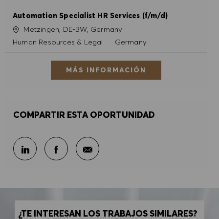
Automation Specialist HR Services (f/m/d)
Ubicación
Metzingen, DE-BW, Germany
Categoría
Human Resources & Legal
Germany
MÁS INFORMACIÓN
COMPARTIR ESTA OPORTUNIDAD
Compartir por correo electr
Compartir en LinkedIn
Compartir en Facebook
¿TE INTERESAN LOS TRABAJOS SIMILARES?