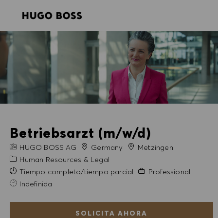
SKIP TO MAIN CONTENT
SKIP TO MAIN CONTENT
-
-
Betriebsarzt (m/w/d)
NOMBRE DE LA EMPRESA
Ciudad
HUGO BOSS AG
Germany
Metzingen
Categoría
Human Resources & Legal
Experiencia necesaria
Tiempo completo/tiempo parcial
Professional
Indefinida
SOLICITA AHORA