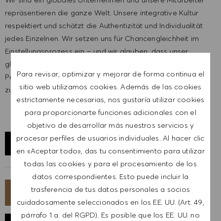
repräsentieren die ganze Welt. Unsere integrative Kultur
respektiert und schätzt die Authentizität und Individualität
jedes Einzelnen. Wir setzen uns für Chancengleichheit im
Einstellungsprozess ein – und wir glauben, dass unser
gleichberechtigtes Arbeitsumfeld dazu beiträgt, dein volles
Para revisar, optimizar y mejorar de forma continua el
Potenzial zu entfalten und dich zu inspirieren, erfolgreich
sitio web utilizamos cookies. Además de las cookies
zu sein.
estrictamente necesarias, nos gustaría utilizar cookies
para proporcionarte funciones adicionales con el
objetivo de desarrollar más nuestros servicios y
procesar perfiles de usuarios individuales. Al hacer clic
EXPLORAR UBICACIÓN
en «Aceptar todo», das tu consentimiento para utilizar
todas las cookies y para el procesamiento de los
datos correspondientes. Esto puede incluir la
trasferencia de tus datos personales a socios
SOLICITA AHORA
cuidadosamente seleccionados en los EE. UU. (Art. 49,
párrafo 1 a. del RGPD). Es posible que los EE. UU. no