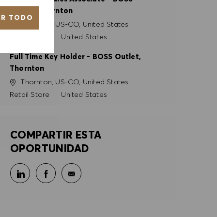
Outlet, Thornton
AR TODO
Ubicación
Thornton, US-CO, United States
Categoría
Retail Store
United States
Full Time Key Holder - BOSS Outlet,
Thornton
Ubicación
Thornton, US-CO, United States
Categoría
Retail Store
United States
COMPARTIR ESTA
OPORTUNIDAD
Compartir en LinkedIn
Compartir en Facebook
Compartir por correo electrónico