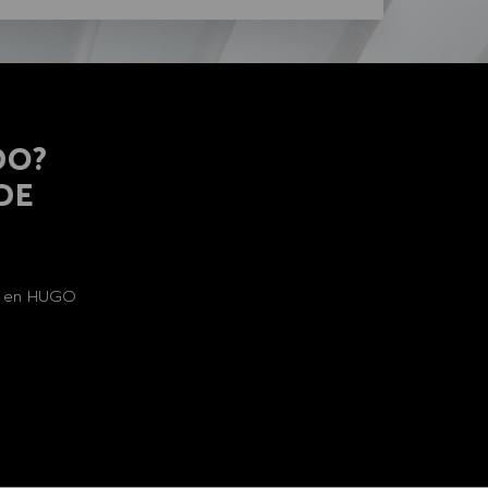
DO?
 DE
al en HUGO