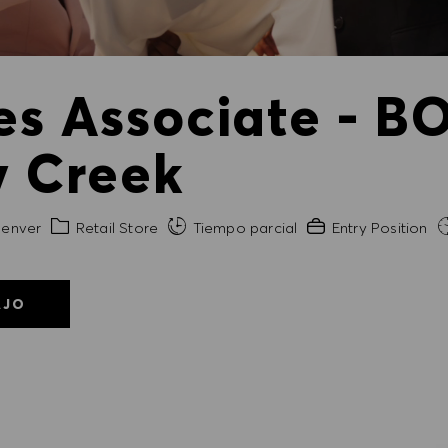
es Associate - BO
y Creek
ad
Categoría
Experiencia necesar
enver
Retail Store
Tiempo parcial
Entry Position
AJO