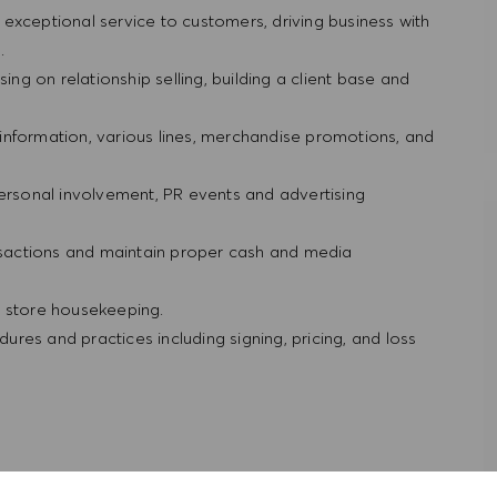
ng exceptional service to customers, driving business with
g.
ing on relationship selling, building a client base and
information, various lines, merchandise promotions, and
personal involvement, PR events and advertising
ansactions and maintain proper cash and media
d store housekeeping.
res and practices including signing, pricing, and loss
rience