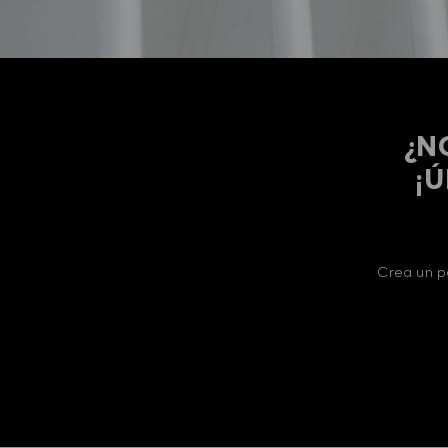
¿N
​​
Crea un p