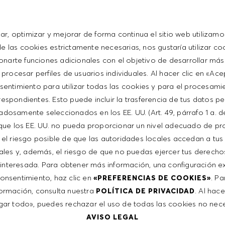
sar, optimizar y mejorar de forma continua el sitio web utilizamo
 communication and interpersonal skills
 las cookies estrictamente necesarias, nos gustaría utilizar co
t with the HUGO BOSS lifestyle philosophy
onarte funciones adicionales con el objetivo de desarrollar más
 procesar perfiles de usuarios individuales. Al hacer clic en «Ac
sentimiento para utilizar todas las cookies y para el procesami
espondientes. Esto puede incluir la trasferencia de tus datos p
adosamente seleccionados en los EE. UU. (Art. 49, párrafo 1 a. d
que los EE. UU. no pueda proporcionar un nivel adecuado de pr
e el riesgo posible de que las autoridades locales accedan a tus
ales y, además, el riesgo de que no puedas ejercer tus derech
interesada. Para obtener más información, una configuración ex
 consentimiento, haz clic en
. P
«PREFERENCIAS DE COOKIES»
ntative of the world at large. Our inclusive culture
ormación, consulta nuestra
. Al hace
POLÍTICA DE PRIVACIDAD
lity. We are committed to equal employment opportunity.
ar todo», puedes rechazar el uso de todas las cookies no nece
unleash your full potential and inspires you to thrive.
AVISO LEGAL