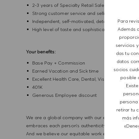
2-3 years of Specialty Retail Sales experience
Strong customer service and selling experience
Para revi
Independent, self-motivated, detail -orientated,
Además de
High level of taste and sophistication consisten
proporci
servicios y
Your benefits:
das tu con
datos corr
Base Pay + Commission
socios cuid
Earned Vacation and Sick time
posible 
Excellent Health Care, Dental, Vision,
Exist
401K
person
Generous Employee discount
persona 
retirar tu
We are a global company with our employees represe
más inf
embraces each person’s authenticity and individua
«Deneg
And we believe our equitable work environment helps 