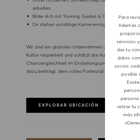
arbeiten
Bilde dich mit Training Guides & Online Trainings
Para revi
Dir stehen unzählige Karrieremöglichkeiten offen
Además de
proporci
servicios y
Wir sind ein globales Unternehmen und unsere Mitar
das tu con
Kultur respektiert und schätzt die Authentizität und I
datos corr
Chancengleichheit im Einstellungsprozess ein – und 
socios cuid
dazu beiträgt, dein volles Potenzial zu entfalten und 
posible 
Exist
person
persona 
EXPLORAR UBICACIÓN
retirar tu
más inf
«Deneg