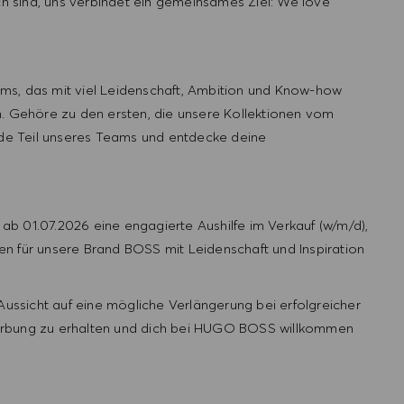
uch sind, uns verbindet ein gemeinsames Ziel: We love
ms, das mit viel Leidenschaft, Ambition und Know-how
n. Gehöre zu den ersten, die unsere Kollektionen vom
e Teil unseres Teams und entdecke deine
ab 01.07.2026 eine engagierte Aushilfe im Verkauf
(w/m/d),
n für unsere Brand BOSS mit Leidenschaft und Inspiration
 Aussicht auf eine mögliche Verlängerung bei erfolgreicher
erbung zu erhalten und dich bei HUGO BOSS willkommen