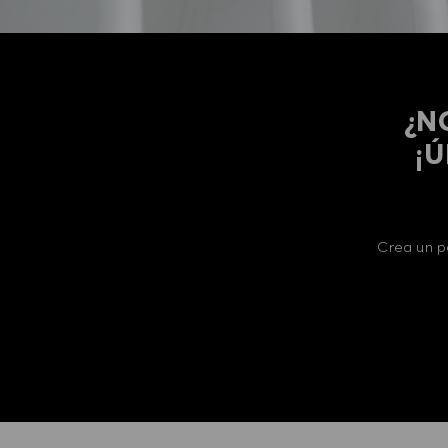
¿N
​​
Crea un p