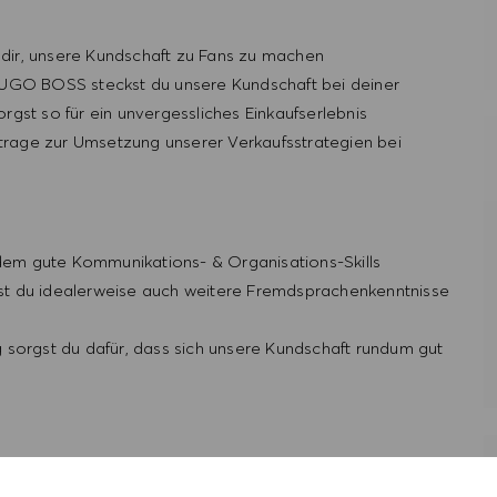
s dir, unsere Kundschaft zu Fans zu machen
HUGO BOSS steckst du unsere Kundschaft bei deiner
gst so für ein unvergessliches Einkaufserlebnis
 trage zur Umsetzung unserer Verkaufsstrategien bei
rdem gute Kommunikations- & Organisations-Skills
st du idealerweise auch weitere Fremdsprachenkenntnisse
 sorgst du dafür, dass sich unsere Kundschaft rundum gut
nem inspirierenden Team aus der ganzen Welt zusammen zu