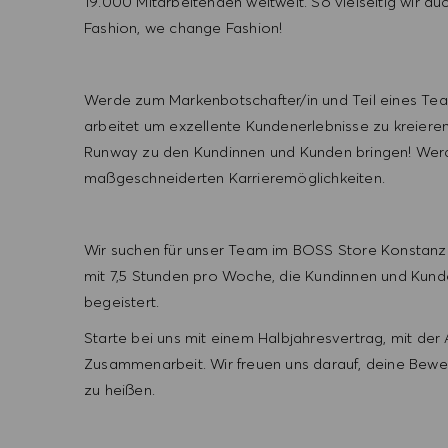
19.000 Mitarbeitenden weltweit. So vielseitig wir a
Fashion, we change Fashion!
Werde zum Markenbotschafter/in und Teil eines Tea
arbeitet um exzellente Kundenerlebnisse zu kreiere
Runway zu den Kundinnen und Kunden bringen! Werd
maßgeschneiderten Karrieremöglichkeiten.
Wir suchen für unser Team im BOSS Store Konstanz 
mit 7,5 Stunden pro Woche, die Kundinnen und Kunde
begeistert.
Starte bei uns mit einem Halbjahresvertrag, mit der
Zusammenarbeit. Wir freuen uns darauf, deine Bew
zu heißen.