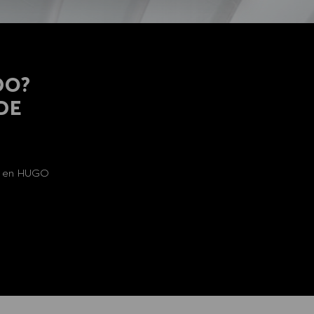
DO?
 DE
al en HUGO