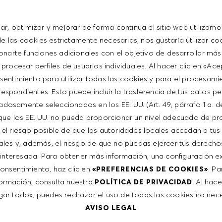
 zu unserer Kollektion weiter
sar, optimizar y mejorar de forma continua el sitio web utilizamo
 – wachse über dich hinaus
 las cookies estrictamente necesarias, nos gustaría utilizar co
onarte funciones adicionales con el objetivo de desarrollar más
 procesar perfiles de usuarios individuales. Al hacer clic en «Ac
beiter repräsentieren die ganze Welt. Unsere integrative
sentimiento para utilizar todas las cookies y para el procesami
ndividualität jedes Einzelnen. Wir setzen uns für
espondientes. Esto puede incluir la trasferencia de tus datos p
wir glauben, dass unser gleichberechtigtes Arbeitsumfeld
adosamente seleccionados en los EE. UU. (Art. 49, párrafo 1 a. d
dich zu inspirieren, erfolgreich zu sein.
que los EE. UU. no pueda proporcionar un nivel adecuado de pr
e el riesgo posible de que las autoridades locales accedan a tus
ales y, además, el riesgo de que no puedas ejercer tus derech
interesada. Para obtener más información, una configuración ex
 consentimiento, haz clic en
. P
«PREFERENCIAS DE COOKIES»
ormación, consulta nuestra
. Al hace
POLÍTICA DE PRIVACIDAD
ar todo», puedes rechazar el uso de todas las cookies no nece
AVISO LEGAL