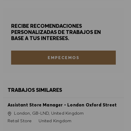
ACEPTAR TODO
DENEGAR TODO
RECIBE RECOMENDACIONES
PERSONALIZADAS DE TRABAJOS EN
PREFERENCIAS DE COOKIES
BASE A TUS INTERESES.
EMPECEMOS
TRABAJOS SIMILARES
Assistant Store Manager - London Oxford Street
Ubicación
London, GB-LND, United Kingdom
Categoría
Retail Store
United Kingdom