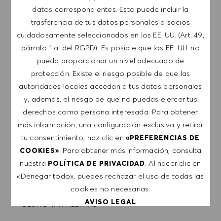
NOTA: Al suscribirme, consiento recibir
datos correspondientes. Esto puede incluir la
comunicaciones por correo electrónico con
trasferencia de tus datos personales a socios
ofertas de trabajo de HUGO BOSS, invitaciones
cuidadosamente seleccionados en los EE. UU. (Art. 49,
a eventos y otros temas profesionales de los
párrafo 1 a. del RGPD). Es posible que los EE. UU. no
que puedo darme de baja en cualquier
pueda proporcionar un nivel adecuado de
momento, por ejemplo, haciendo clic en el
protección. Existe el riesgo posible de que las
enlace presente en los mensajes de correo
autoridades locales accedan a tus datos personales
electrónico. Acepto que mis datos personales se
y, además, el riesgo de que no puedas ejercer tus
procesen conforme a la
POLÍTICA DE
derechos como persona interesada. Para obtener
PRIVACIDAD
.
más información, una configuración exclusiva y retirar
tu consentimiento, haz clic en
«PREFERENCIAS DE
Introducir dirección de correo electrónico (obligatorio)
. Para obtener más información, consulta
COOKIES»
nuestra
. Al hacer clic en
POLÍTICA DE PRIVACIDAD
«Denegar todo», puedes rechazar el uso de todas las
ENVIAR
cookies no necesarias.
AVISO LEGAL
GESTIONAR ALERTAS