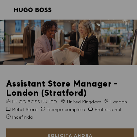
SKIP TO MAIN CONTENT
SKIP TO MAIN CONTENT
-
-
Assistant Store Manager -
London (Stratford)
NOMBRE DE LA EMPRESA
Ciudad
HUGO BOSS UK LTD.
United Kingdom
London
Categoría
Experiencia necesaria
Retail Store
Tiempo completo
Professional
Indefinida
SOLICITA AHORA