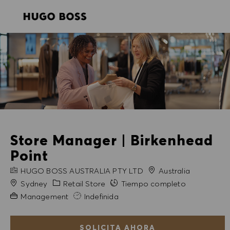
SKIP TO MAIN CONTENT
SKIP TO MAIN CONTENT
-
-
Store Manager | Birkenhead
Point
NOMBRE DE LA EMPRESA
HUGO BOSS AUSTRALIA PTY LTD
Australia
Ciudad
Categoría
Sydney
Retail Store
Tiempo completo
Experiencia necesaria
Management
Indefinida
SOLICITA AHORA