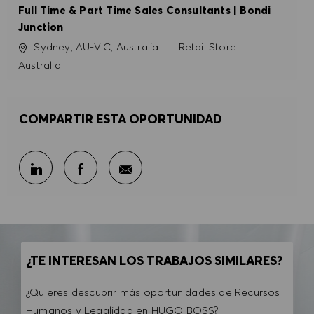
Full Time & Part Time Sales Consultants | Bondi
Junction
Ubicación
Categoría
Sydney, AU-VIC, Australia
Retail Store
Australia
COMPARTIR ESTA OPORTUNIDAD
Compartir por correo electr
Compartir en LinkedIn
Compartir en Facebook
¿TE INTERESAN LOS TRABAJOS SIMILARES?
¿Quieres descubrir más oportunidades de Recursos
Humanos y Legalidad en HUGO BOSS?