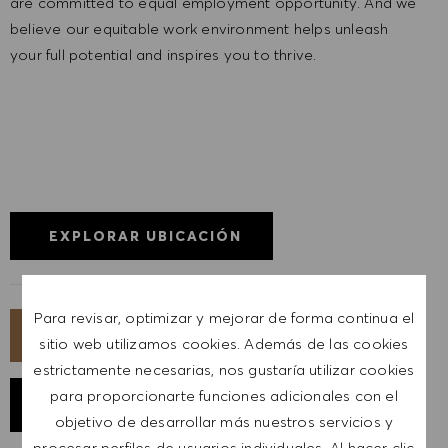
are committed to equal employment opportunity. And we
believe our equitable work environment helps unleash
your full potential and inspires you to thrive.
EXPLORAR UBICACIÓN
Para revisar, optimizar y mejorar de forma continua el
SOLICITA AHORA
sitio web utilizamos cookies. Además de las cookies
estrictamente necesarias, nos gustaría utilizar cookies
para proporcionarte funciones adicionales con el
GUARDAR TRABAJO
objetivo de desarrollar más nuestros servicios y
procesar perfiles de usuarios individuales. Al hacer clic