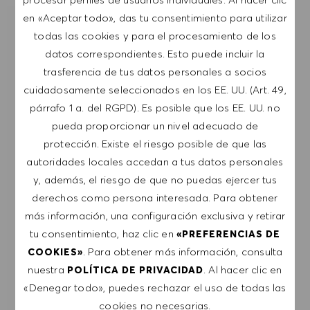
en «Aceptar todo», das tu consentimiento para utilizar
RECIBIR NOTIFICACIONES DE TRABAJOS
todas las cookies y para el procesamiento de los
SIMILARES
datos correspondientes. Esto puede incluir la
trasferencia de tus datos personales a socios
Regístrate para recibir alertas de empleo.
cuidadosamente seleccionados en los EE. UU. (Art. 49,
párrafo 1 a. del RGPD). Es posible que los EE. UU. no
NOTA: Al suscribirme, consiento recibir
pueda proporcionar un nivel adecuado de
comunicaciones por correo electrónico con
protección. Existe el riesgo posible de que las
ofertas de trabajo de HUGO BOSS, invitaciones
autoridades locales accedan a tus datos personales
a eventos y otros temas profesionales de los
y, además, el riesgo de que no puedas ejercer tus
que puedo darme de baja en cualquier
derechos como persona interesada. Para obtener
momento, por ejemplo, haciendo clic en el
más información, una configuración exclusiva y retirar
enlace presente en los mensajes de correo
tu consentimiento, haz clic en
«PREFERENCIAS DE
electrónico. Acepto que mis datos personales se
. Para obtener más información, consulta
COOKIES»
procesen conforme a la
POLÍTICA DE
nuestra
. Al hacer clic en
POLÍTICA DE PRIVACIDAD
PRIVACIDAD
.
«Denegar todo», puedes rechazar el uso de todas las
cookies no necesarias.
Introducir dirección de correo electrónico (obligatorio)