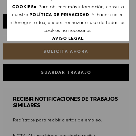
. Para obtener más información, consulta
COOKIES»
nuestra
. Al hacer clic en
POLÍTICA DE PRIVACIDAD
EXPLORAR UBICACIÓN
«Denegar todo», puedes rechazar el uso de todas las
cookies no necesarias.
AVISO LEGAL
SOLICITA AHORA
ACEPTAR TODO
DENEGAR TODO
GUARDAR TRABAJO
PREFERENCIAS DE COOKIES
RECIBIR NOTIFICACIONES DE TRABAJOS
SIMILARES
Regístrate para recibir alertas de empleo.
NOTA: Al suscribirme, consiento recibir