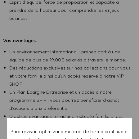
Esprit d’équipe, force de proposition et capacité à
prendre de la hauteur pour comprendre les enjeux
business
Vos avantages:
Un environnement international : prenez part à une
équipe de plus de 19.000 salariés à travers le monde.
Des réductions exclusives sur nos collections pour vous
et votre famille ainsi qu’un accès réservé à notre VIP
SHOP
Un Plan Epargne Entreprise et un accès à notre
programme SHIP : vous pourrez bénéficier d’achat
d’actions à prix préférentiel
D’autres avantages tel qu’une mutuelle familiale, des
tickets restaurant et des avantages CSE.
Para revisar, optimizar y mejorar de forma continua el