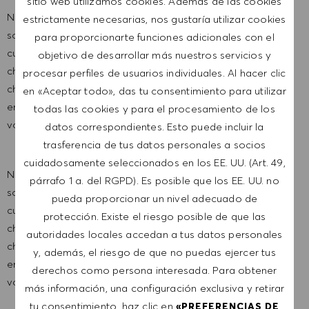
sitio web utilizamos cookies. Además de las cookies
Nous sommes une entreprise mondiale et nos employés
estrictamente necesarias, nos gustaría utilizar cookies
sont représentatifs du monde dans son ensemble. Notre
para proporcionarte funciones adicionales con el
culture inclusive intègre l'authenticité et l'individualité de
objetivo de desarrollar más nuestros servicios y
chaque personne. Nous sommes attachés à l'égalité des
procesar perfiles de usuarios individuales. Al hacer clic
chances en matière d'emploi. Et nous pensons que notre
en «Aceptar todo», das tu consentimiento para utilizar
environnement de travail équitable contribue à libérer tout
todas las cookies y para el procesamiento de los
votre potentiel et vous permet de vous épanouir.
datos correspondientes. Esto puede incluir la
trasferencia de tus datos personales a socios
cuidadosamente seleccionados en los EE. UU. (Art. 49,
Nous sommes une entreprise mondiale et nos employés
párrafo 1 a. del RGPD). Es posible que los EE. UU. no
sont représentatifs du monde dans son ensemble. Notre
pueda proporcionar un nivel adecuado de
culture inclusive intègre l'authenticité et l'individualité de
protección. Existe el riesgo posible de que las
chaque personne. Nous sommes attachés à l'égalité des
autoridades locales accedan a tus datos personales
chances en matière d'emploi. Et nous pensons que notre
y, además, el riesgo de que no puedas ejercer tus
environnement de travail équitable contribue à libérer tout
derechos como persona interesada. Para obtener
votre potentiel et vous permet de vous épanouir.
más información, una configuración exclusiva y retirar
tu consentimiento, haz clic en
«PREFERENCIAS DE