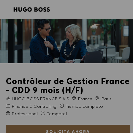
SKIP TO MAIN CONTENT
SKIP TO MAIN CONTENT
-
-
Contrôleur de Gestion France
- CDD 9 mois (H/F)
NOMBRE DE LA EMPRESA
Ciudad
HUGO BOSS FRANCE S.A.S
France
Paris
Categoría
Finance & Controlling
Tiempo completo
Experiencia necesaria
Professional
Temporal
SOLICITA AHORA