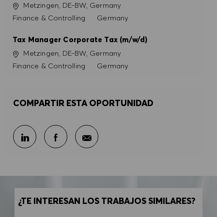
Ubicación
Metzingen, DE-BW, Germany
Categoría
Finance & Controlling
Germany
Tax Manager Corporate Tax (m/w/d)
Ubicación
Metzingen, DE-BW, Germany
Categoría
Finance & Controlling
Germany
COMPARTIR ESTA OPORTUNIDAD
Compartir por correo electr
Compartir en LinkedIn
Compartir en Facebook
¿TE INTERESAN LOS TRABAJOS SIMILARES?