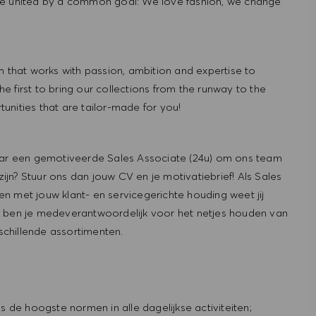
re united by a common goal: We love fashion, we change
hat works with passion, ambition and expertise to
 first to bring our collections from the runway to the
nities that are tailor-made for you!
naar een gemotiveerde Sales Associate (24u) om ons team
zijn? Stuur ons dan jouw CV en je motivatiebrief! Als Sales
n met jouw klant- en servicegerichte houding weet jij
t ben je medeverantwoordelijk voor het netjes houden van
chillende assortimenten.
 hoogste normen in alle dagelijkse activiteiten;