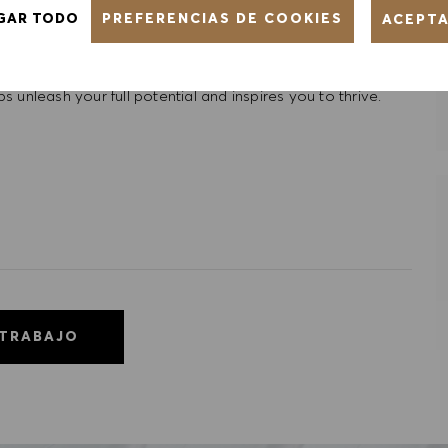
PREFERENCIAS DE COOKIES
GAR TODO
ACEPT
ntative of the world at large. Our inclusive culture
lity. We are committed to equal employment opportunity.
unleash your full potential and inspires you to thrive.
 TRABAJO