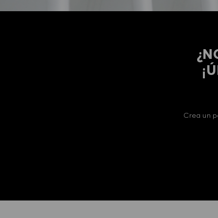
¿N
​​
Crea un p