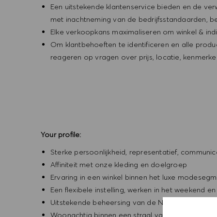
Een uitstekende klantenservice bieden en de verw
met inachtneming van de bedrijfsstandaarden, be
Elke verkoopkans maximaliseren om winkel & indi
Om klantbehoeften te identificeren en alle pro
reageren op vragen over prijs, locatie, kenmer
Your profile:
Sterke persoonlijkheid, representatief, communic
Affiniteit met onze kleding en doelgroep
Ervaring in een winkel binnen het luxe modesegme
Een flexibele instelling, werken in het weekend
Uitstekende beheersing van de Nederlandse taal; 
Woonachtig binnen een straal van 30 kilometer 