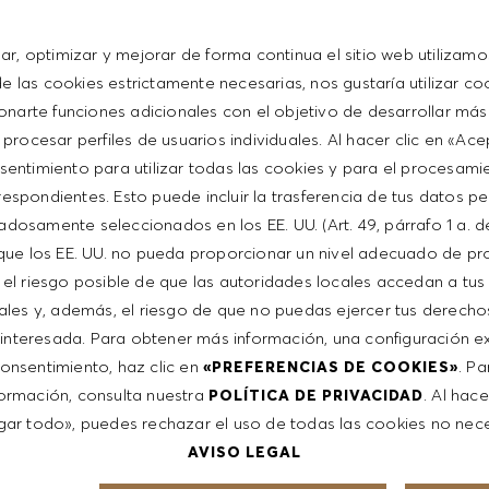
sar, optimizar y mejorar de forma continua el sitio web utilizamo
 las cookies estrictamente necesarias, nos gustaría utilizar co
onarte funciones adicionales con el objetivo de desarrollar más
n in een internationale omgeving en geven je graag de
 procesar perfiles de usuarios individuales. Al hacer clic en «Ac
roeien. Dit uiteraard met behulp van de ondersteuning van
sentimiento para utilizar todas las cookies y para el procesami
trainingen (HUGO BOSS University). Daarnaast bieden wij:
espondientes. Esto puede incluir la trasferencia de tus datos p
adosamente seleccionados en los EE. UU. (Art. 49, párrafo 1 a. d
que los EE. UU. no pueda proporcionar un nivel adecuado de pr
e el riesgo posible de que las autoridades locales accedan a tus
ales y, además, el riesgo de que no puedas ejercer tus derech
interesada. Para obtener más información, una configuración ex
en wil jij deel uitmaken van ons enthousiaste HUGO BOSS
 consentimiento, haz clic en
. P
«PREFERENCIAS DE COOKIES»
selecteer de bovenstaande vacature,
OM/EN/CAREER
ormación, consulta nuestra
. Al hace
POLÍTICA DE PRIVACIDAD
ie brief.
ar todo», puedes rechazar el uso de todas las cookies no nece
AVISO LEGAL