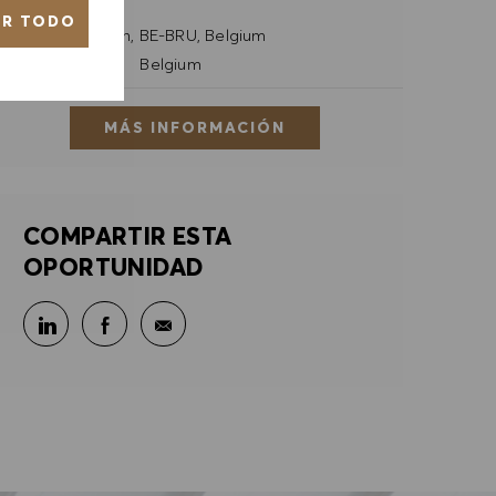
Louise 1
AR TODO
Ubicación
Antwerpen, BE-BRU, Belgium
Categoría
Retail Store
Belgium
MÁS INFORMACIÓN
COMPARTIR ESTA
OPORTUNIDAD
Compartir en LinkedIn
Compartir en Facebook
Compartir por correo electrónico