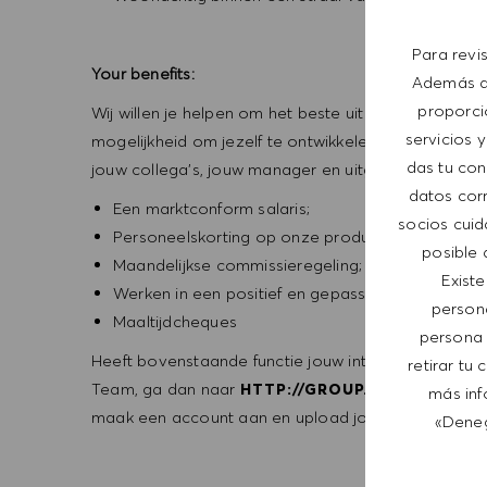
Para revi
Your benefits:
Además de
proporci
Wij willen je helpen om het beste uit jezelf te hale
servicios y
mogelijkheid om jezelf te ontwikkelen en door te g
das tu con
jouw collega’s, jouw manager en uitgebreide sales 
datos corr
Een marktconform salaris;
socios cuid
Personeelskorting op onze producten;
posible 
Maandelijkse commissieregeling;
Exist
Werken in een positief en gepassioneerd team;
person
Maaltijdcheques
persona 
Heeft bovenstaande functie jouw interesse gewekt 
retirar tu
Team, ga dan naar
HTTP://GROUP.HUGOBOSS.C
más inf
maak een account aan en upload jouw CV en motivat
«Deneg