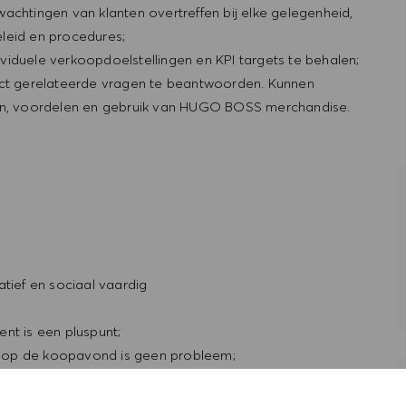
achtingen van klanten overtreffen bij elke gelegenheid,
leid en procedures;
viduele verkoopdoelstellingen en KPI targets te behalen;
duct gerelateerde vragen te beantwoorden. Kunnen
ken, voordelen en gebruik van HUGO BOSS merchandise.
atief en sociaal vaardig
nt is een pluspunt;
 en op de koopavond is geen probleem;
kennis van Engels en Frans is een pluspunt
van Schoten