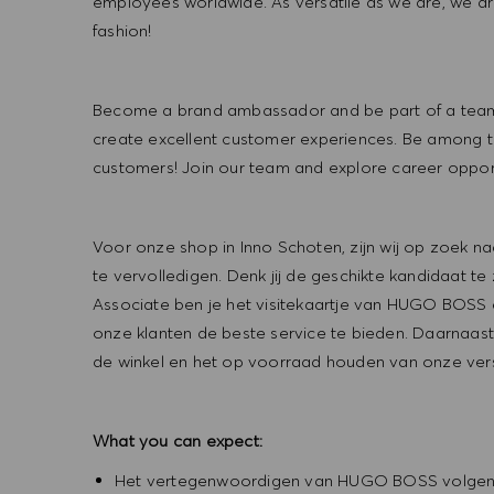
employees worldwide. As versatile as we are, we a
fashion!
Become a brand ambassador and be part of a team t
create excellent customer experiences. Be among the
customers! Join our team and explore career opportu
Voor onze shop in Inno Schoten, zijn wij op zoek 
te vervolledigen. Denk jij de geschikte kandidaat te 
Associate ben je het visitekaartje van HUGO BOSS e
onze klanten de beste service te bieden. Daarnaas
de winkel en het op voorraad houden van onze vers
What you can expect:
Het vertegenwoordigen van HUGO BOSS volgens de