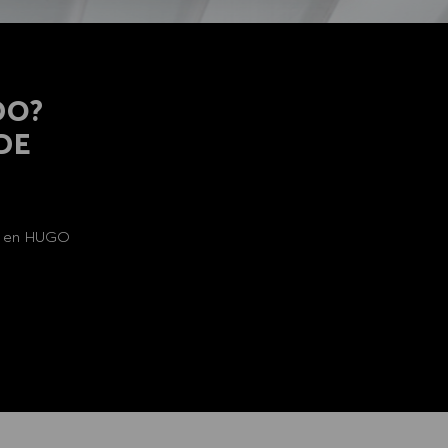
DO?
 DE
al en HUGO