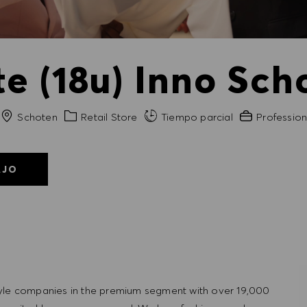
te (18u) Inno Sch
Ciudad
Categoría
Experiencia n
Schoten
Retail Store
Tiempo parcial
Profession
AJO
tyle companies in the premium segment with over 19,000