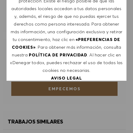
protección. Existe el riesgo posible de que las
ENVIAR
autoridades locales accedan a tus datos personales
y, además, el riesgo de que no puedas ejercer tus
GESTIONAR ALERTAS
derechos como persona interesada. Para obtener
más información, una configuración exclusiva y retirar
tu consentimiento, haz clic en
«PREFERENCIAS DE
. Para obtener más información, consulta
COOKIES»
nuestra
. Al hacer clic en
POLÍTICA DE PRIVACIDAD
RECIBE RECOMENDACIONES
PERSONALIZADAS DE TRABAJOS EN
«Denegar todo», puedes rechazar el uso de todas las
BASE A TUS INTERESES.
cookies no necesarias.
AVISO LEGAL
EMPECEMOS
ACEPTAR TODO
DENEGAR TODO
TRABAJOS SIMILARES
PREFERENCIAS DE COOKIES