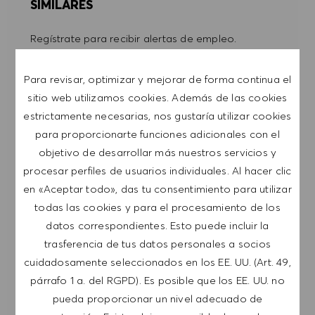
SIMILARES
Regístrate para recibir alertas de empleo.
NOTA: Al suscribirme, consiento recibir
Para revisar, optimizar y mejorar de forma continua el
comunicaciones por correo electrónico con
sitio web utilizamos cookies. Además de las cookies
ofertas de trabajo de HUGO BOSS, invitaciones
estrictamente necesarias, nos gustaría utilizar cookies
a eventos y otros temas profesionales de los
para proporcionarte funciones adicionales con el
que puedo darme de baja en cualquier
objetivo de desarrollar más nuestros servicios y
momento, por ejemplo, haciendo clic en el
procesar perfiles de usuarios individuales. Al hacer clic
enlace presente en los mensajes de correo
en «Aceptar todo», das tu consentimiento para utilizar
electrónico. Acepto que mis datos personales se
todas las cookies y para el procesamiento de los
procesen conforme a la
POLÍTICA DE
datos correspondientes. Esto puede incluir la
PRIVACIDAD
.
trasferencia de tus datos personales a socios
cuidadosamente seleccionados en los EE. UU. (Art. 49,
Introducir dirección de correo electrónico (obligatorio)
párrafo 1 a. del RGPD). Es posible que los EE. UU. no
pueda proporcionar un nivel adecuado de