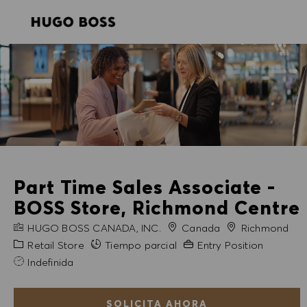
SKIP TO MAIN CONTENT
SKIP TO MAIN CONTENT
-
-
Part Time Sales Associate -
BOSS Store, Richmond Centre
NOMBRE DE LA EMPRESA
Ciudad
HUGO BOSS CANADA, INC.
Canada
Richmond
Categoría
Experiencia necesaria
Retail Store
Tiempo parcial
Entry Position
Indefinida
SOLICITA AHORA