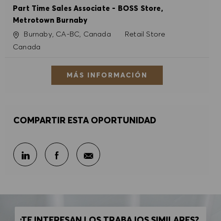
Part Time Sales Associate - BOSS Store,
Metrotown Burnaby
Ubicación
Categoría
Burnaby, CA-BC, Canada
Retail Store
Canada
MÁS INFORMACIÓN
COMPARTIR ESTA OPORTUNIDAD
Compartir por correo electr
Compartir en LinkedIn
Compartir en Facebook
¿TE INTERESAN LOS TRABAJOS SIMILARES?