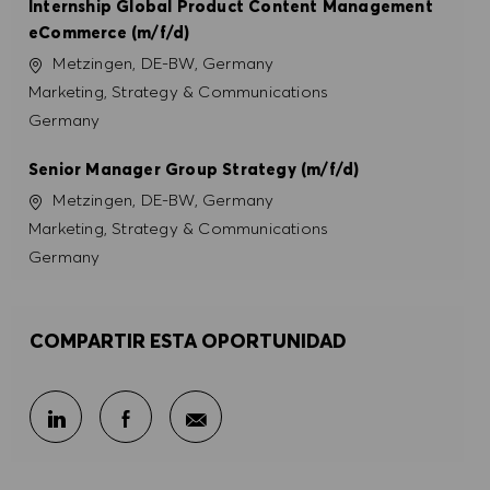
Internship Global Product Content Management
eCommerce (m/f/d)
Ubicación
Metzingen, DE-BW, Germany
Categoría
Marketing, Strategy & Communications
Germany
Senior Manager Group Strategy (m/f/d)
Ubicación
Metzingen, DE-BW, Germany
Categoría
Marketing, Strategy & Communications
Germany
COMPARTIR ESTA OPORTUNIDAD
Compartir por correo electr
Compartir en LinkedIn
Compartir en Facebook