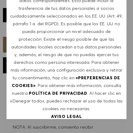
datos correspondientes. Esto puede incluir la
trasferencia de tus datos personales a socios
EXPLORAR UBICACIÓN
cuidadosamente seleccionados en los EE. UU. (Art. 49,
párrafo 1 a. del RGPD). Es posible que los EE. UU. no
pueda proporcionar un nivel adecuado de
protección. Existe el riesgo posible de que las
SOLICITA AHORA
autoridades locales accedan a tus datos personales
y, además, el riesgo de que no puedas ejercer tus
derechos como persona interesada. Para obtener
GUARDAR TRABAJO
más información, una configuración exclusiva y retirar
tu consentimiento, haz clic en
«PREFERENCIAS DE
. Para obtener más información, consulta
COOKIES»
RECIBIR NOTIFICACIONES DE TRABAJOS
nuestra
. Al hacer clic en
POLÍTICA DE PRIVACIDAD
SIMILARES
«Denegar todo», puedes rechazar el uso de todas las
cookies no necesarias.
Regístrate para recibir alertas de empleo.
AVISO LEGAL
NOTA: Al suscribirme, consiento recibir