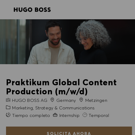
SKIP TO MAIN CONTENT
SKIP TO MAIN CONTENT
-
-
Praktikum Global Content
Production (m/w/d)
NOMBRE DE LA EMPRESA
Ciudad
HUGO BOSS AG
Germany
Metzingen
Categoría
Marketing, Strategy & Communications
Experiencia necesaria
Tiempo completo
Internship
Temporal
SOLICITA AHORA