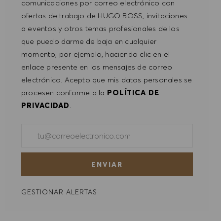
ACEPTAR TODO
comunicaciones por correo electrónico con
ofertas de trabajo de HUGO BOSS, invitaciones
DENEGAR TODO
a eventos y otros temas profesionales de los
que puedo darme de baja en cualquier
PREFERENCIAS DE COOKIES
momento, por ejemplo, haciendo clic en el
enlace presente en los mensajes de correo
electrónico. Acepto que mis datos personales se
procesen conforme a la
POLÍTICA DE
PRIVACIDAD
.
Introducir dirección de correo electrónico (obligatorio)
ENVIAR
GESTIONAR ALERTAS