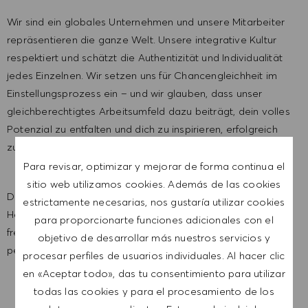
Wir sind ein globales Unternehmen und unsere Mitarbeiter
repräsentieren die ganze Welt. Unsere integrative Kultur
respektiert und schätzt die Authentizität und Individualität
jedes Einzelnen. Wir setzen uns für Chancengleichheit im
Einstellungsprozess ein – und wir glauben, dass unser
gleichberechtigtes Arbeitsumfeld dazu beiträgt, dein volles
Potenzial zu entfalten und dich zu inspirieren, erfolgreich
zu sein.
Para revisar, optimizar y mejorar de forma continua el
sitio web utilizamos cookies. Además de las cookies
Du bist der Meinung, es ist an der Zeit sich einer neuen
estrictamente necesarias, nos gustaría utilizar cookies
Herausforderung in der HUGO BOSS Welt zu stellen? Dann
para proporcionarte funciones adicionales con el
freuen wir uns, dich über dieses Stellenangebot in einem
objetivo de desarrollar más nuestros servicios y
persönlichen Gespräch zu informieren.
procesar perfiles de usuarios individuales. Al hacer clic
en «Aceptar todo», das tu consentimiento para utilizar
todas las cookies y para el procesamiento de los