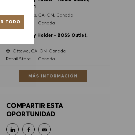
Halton Hills 1
Ubicación
Halton Hills, CA-ON, Canada
AR TODO
Categoría
Retail Store
Canada
Full Time Key Holder - BOSS Outlet,
Ottawa
Ubicación
Ottawa, CA-ON, Canada
Categoría
Retail Store
Canada
MÁS INFORMACIÓN
COMPARTIR ESTA
OPORTUNIDAD
Compartir en LinkedIn
Compartir en Facebook
Compartir por correo electrónico