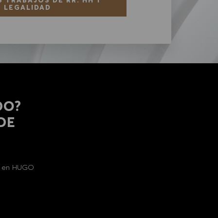
LEGALIDAD
DO?
 DE
al en HUGO