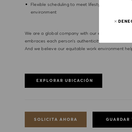
Flexible scheduling to meet lifestyle needs, wi
environment
DENE
We are a global company with our employees represe
embraces each person’s authenticity and individua
And we believe our equitable work environment helps 
EXPLORAR UBICACIÓN
GUARDAR
SOLICITA AHORA