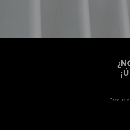
¿N
​​
Crea un p