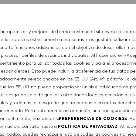
rience
ience
sar, optimizar y mejorar de forma continua el sitio web utilizamo
ical, and leadership skills
 las cookies estrictamente necesarias, nos gustaría utilizar co
repreneurial
onarte funciones adicionales con el objetivo de desarrollar más
 procesar perfiles de usuarios individuales. Al hacer clic en «Ac
 through computer system and POS register system.
sentimiento para utilizar todas las cookies y para el procesami
ts.
espondientes. Esto puede incluir la trasferencia de tus datos p
adosamente seleccionados en los EE. UU. (Art. 49, párrafo 1 a. d
que los EE. UU. no pueda proporcionar un nivel adecuado de pr
e el riesgo posible de que las autoridades locales accedan a tus
ales y, además, el riesgo de que no puedas ejercer tus derech
interesada. Para obtener más información, una configuración ex
ent
 consentimiento, haz clic en
. P
«PREFERENCIAS DE COOKIES»
ormación, consulta nuestra
. Al hace
POLÍTICA DE PRIVACIDAD
ar todo», puedes rechazar el uso de todas las cookies no nece