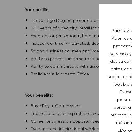
Your profile:
BS College Degree preferred or equivalent expe
2-3 years of Specialty Retail Management exper
Para revi
Excellent organizational, time management, analyt
Además de
Independent, self-motivated, detail-oriented, ent
proporci
Strong business acumen and interpersonal skills
servicios y
Ability to process information and merchandise
das tu con
Ability to communicate with associates and gues
datos corr
Proficient in Microsoft Office
socios cuid
posible 
Exist
Your benefits:
person
Base Pay + Commission
persona 
International and inspirational working environm
retirar tu
Career progression opportunities
más inf
Dynamic and inspirational work culture
«Deneg