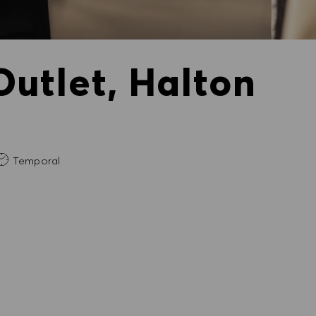
utlet, Halton
ria
Temporal