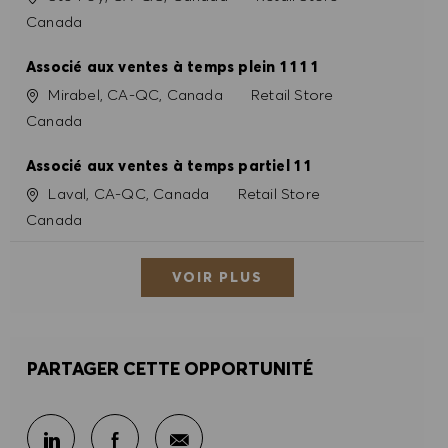
Canada
Associé aux ventes à temps plein 1 1 1 1
Site
Catégorie
Mirabel, CA-QC, Canada
Retail Store
Canada
Associé aux ventes à temps partiel 1 1
Site
Catégorie
Laval, CA-QC, Canada
Retail Store
Canada
VOIR PLUS
PARTAGER CETTE OPPORTUNITÉ
Partager par e-mail
Partager sur LinkedIn
Partager sur Facebook