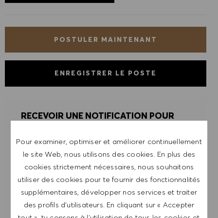
POSTULER MAINTENANT
ENREGISTRER LE POSTE
RECEVOIR UNE NOTIFICATION POUR
DES POSTES SIMILAIRES
Pour examiner, optimiser et améliorer continuellement
Inscris-toi pour recevoir des alertes de postes.
le site Web, nous utilisons des cookies. En plus des
cookies strictement nécessaires, nous souhaitons
REMARQUE: En m'inscrivant, je consens à
utiliser des cookies pour te fournir des fonctionnalités
recevoir des mails contenant des offres d'emploi
supplémentaires, développer nos services et traiter
HUGO BOSS, des invitations à des événements
des profils d’utilisateurs. En cliquant sur « Accepter
et d'autres sujets liés à la carrière, que je peux
tout », tu consens à l’utilisation de tous les cookies et