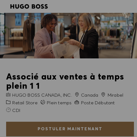
SKIP TO MAIN CONTENT
SKIP TO MAIN CONTENT
-
-
Associé aux ventes à temps
plein 1 1
NOM DE L'ENTREPRISE
Ville
HUGO BOSS CANADA, INC.
Canada
Mirabel
Catégorie
Expérience requise
Retail Store
Plein temps
Poste Débutant
CDI
POSTULER MAINTENANT