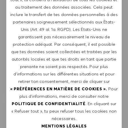
me désabonner à tout moment, par exemple en
au traitement des données associées. Cela peut
cliquant sur le lien dans chaque e-mail. Je
inclure le transfert de tes données personnelles à des
reconnais que mes données personnelles seront
partenaires soigneusement sélectionnés aux États-
traitées conformément à la
POLITIQUE DE
Unis (Art. 49 al. 1a. RGPD). Les États-Unis ne
CONFIDENTIALITÉ
.
garantissent pas nécessairement le niveau de
protection adéquat. Par conséquent, il est possible
Saisir l'adresse e-mail (obligatoire)
que tes données soient collectées et traitées par les
autorités locales et que tes droits en tant que partie
prenante ne soient pas respectés. Pour plus
ENVOYER
d’informations sur les différentes situations et pour
retirer ton consentement, merci de cliquer sur
GÉRER LES ALERTES
Pour
« PRÉFÉRENCES EN MATIÈRE DE COOKIES ».
plus d’informations, merci de consulter notre
. En cliquant sur
POLITIQUE DE CONFIDENTIALITÉ
« Refuser tout », tu peux refuser tous les cookies non
OBTIENS DES RECOMMANDATIONS
D'EMPLOI PERSONNALISÉES EN
nécessaires.
FONCTION DE TES INTÉRÊTS.
MENTIONS LÉGALES