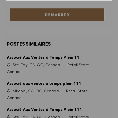
ACCEPTER TOUT
DÉMARRER
REFUSER TOUT
PRÉFÉRENCES EN MATIÈRE DE COOKIES
POSTES SIMILAIRES
Associé Aux Ventes à Temps Plein 1 1
Site
Catégorie
Ste-Foy, CA-QC, Canada
Retail Store
Canada
Associé aux ventes à temps plein 1 1 1
Site
Catégorie
Mirabel, CA-QC, Canada
Retail Store
Canada
Associé Aux Ventes à Temps Plein 1 1 1
Site
Catégorie
Ste-Foy, CA-QC, Canada
Retail Store