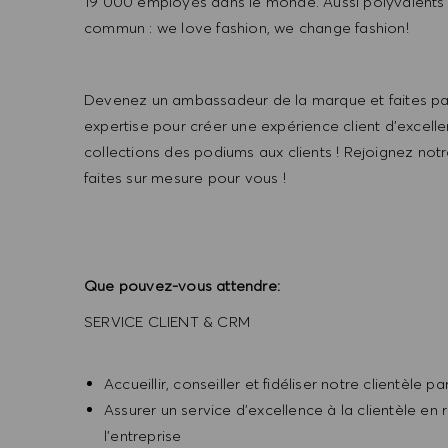
19 000 employés dans le monde. Aussi polyvalents 
commun : we love fashion, we change fashion!
Devenez un ambassadeur de la marque et faites part
expertise pour créer une expérience client d'excell
collections des podiums aux clients ! Rejoignez not
faites sur mesure pour vous !
Que pouvez-vous attendre:
SERVICE CLIENT & CRM
Accueillir, conseiller et fidéliser notre clientèle 
Assurer un service d’excellence à la clientèle en
l'entreprise