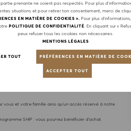
 partie prenante ne soient pas respectés. Pour plus d’information
ns le prêt-à-porter.
rentes situations et pour retirer ton consentement, merci de cliqu
Pour plus d’informations
RENCES EN MATIÈRE DE COOKIES ».
notre
. En cliquant sur « Refus
POLITIQUE DE CONFIDENTIALITÉ
peux refuser tous les cookies non nécessaires.
rtes que ce soit au sein du notre réseau en France mais
MENTIONS LÉGALES
niques) tout au long de votre carrière chez HUGO BOSS
PRÉFÉRENCES EN MATIÈRE DE COOK
SER TOUT
N : l’esprit d’entreprise, la responsabilité personnelle,
esse d’esprit
ACCEPTER TOUT
ne équipe de plus de 17.000 salariés à travers le monde.
st une année pleine de succès avec une croissance de +
r vous et votre famille ainsi qu’un accès réservé à notre
programme SHIP : vous pourrez bénéficier d’achat