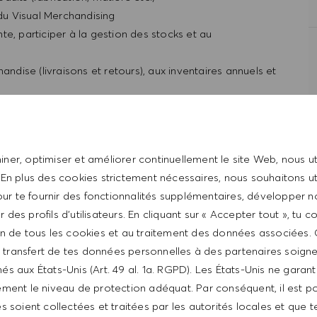
 du Visual Merchandising
e, participer à la gestion des stocks et au
andise (livraisons et retours), aux inventaires annuels et
ner, optimiser et améliorer continuellement le site Web, nous ut
 En plus des cookies strictement nécessaires, nous souhaitons uti
ur te fournir des fonctionnalités supplémentaires, développer n
er des profils d’utilisateurs. En cliquant sur « Accepter tout », tu 
tion de tous les cookies et au traitement des données associées.
le transfert de tes données personnelles à des partenaires soig
re culture du résultat et votre sens du service.
és aux États-Unis (Art. 49 al. 1a. RGPD). Les États-Unis ne garan
de dépasser les attentes et d’évoluer au sein de la Maison
ment le niveau de protection adéquat. Par conséquent, il est p
 soient collectées et traitées par les autorités locales et que t