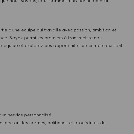
que nous soyons, nous sommes unis par un objectif
ie d'une équipe qui travaille avec passion, ambition et
ence. Soyez parmi les premiers à transmettre nos
re équipe et explorez des opportunités de carrière qui sont
par un service personnalisé
 respectant les normes, politiques et procédures de