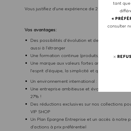
tant que
Vous justifiez d’une expérience de 2 ans en vente da
diffé
« PRÉFÉ
consulter 
Vos avantages:
Des possibilités d’évolution et de promotions fo
aussi à l’étranger
Une formation continue (produits, métiers, tech
REFU
Une marque aux valeurs fortes ancrées dans son AD
l’esprit d’équipe, la simplicité et qualité et la jeun
Un environnement international : Prenez part à u
Une entreprise ambitieuse et évolutive : 2022 e
27% !
Des réductions exclusives sur nos collections pou
VIP SHOP
Un Plan Epargne Entreprise et un accès à notre 
d’actions à prix préférentiel