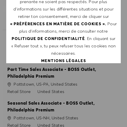
prenante ne soient pas respectés. Pour plus
d’informations sur les différentes situations et pour
retirer ton consentement, merci de cliquer sur
POSTES SIMILAIRES
Pour
« PRÉFÉRENCES EN MATIÈRE DE COOKIES ».
plus d’informations, merci de consulter notre
Part Time Sales Associate - BOSS Outlet -
. En cliquant sur
POLITIQUE DE CONFIDENTIALITÉ
Ottawa
« Refuser tout », tu peux refuser tous les cookies non
Site
Catégorie
Ottawa, CA-ON, Canada
Retail Store
nécessaires.
Canada
MENTIONS LÉGALES
Part Time Sales Associate - BOSS Outlet,
Philadelphia Premium
ACCEPTER TOUT
Site
Pottstown, US-PA, United States
Catégorie
REFUSER TOUT
Retail Store
United States
Seasonal Sales Associate - BOSS Outlet,
PRÉFÉRENCES EN MATIÈRE DE COOKIES
Philadelphia Premium
Site
Pottstown, US-NH, United States
Catégorie
Retail Store
United States