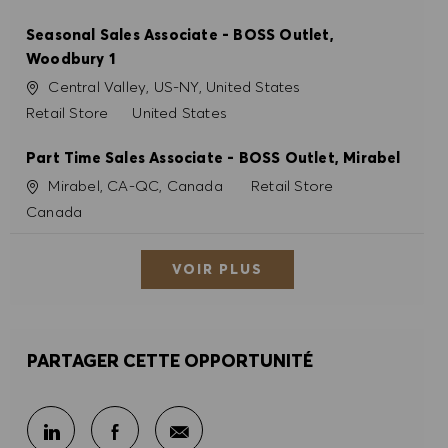
Seasonal Sales Associate - BOSS Outlet,
Woodbury 1
Site
Central Valley, US-NY, United States
Catégorie
Retail Store
United States
Part Time Sales Associate - BOSS Outlet, Mirabel
Site
Catégorie
Mirabel, CA-QC, Canada
Retail Store
Canada
VOIR PLUS
PARTAGER CETTE OPPORTUNITÉ
Partager par e-mail
Partager sur LinkedIn
Partager sur Facebook