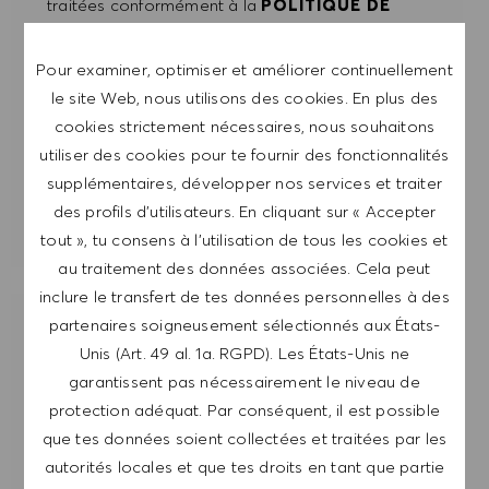
traitées conformément à la
POLITIQUE DE
CONFIDENTIALITÉ
.
Pour examiner, optimiser et améliorer continuellement
Saisir l'adresse e-mail (obligatoire)
le site Web, nous utilisons des cookies. En plus des
cookies strictement nécessaires, nous souhaitons
utiliser des cookies pour te fournir des fonctionnalités
ENVOYER
supplémentaires, développer nos services et traiter
des profils d’utilisateurs. En cliquant sur « Accepter
GÉRER LES ALERTES
tout », tu consens à l’utilisation de tous les cookies et
au traitement des données associées. Cela peut
inclure le transfert de tes données personnelles à des
partenaires soigneusement sélectionnés aux États-
OBTIENS DES RECOMMANDATIONS
Unis (Art. 49 al. 1a. RGPD). Les États-Unis ne
D'EMPLOI PERSONNALISÉES EN
FONCTION DE TES INTÉRÊTS.
garantissent pas nécessairement le niveau de
protection adéquat. Par conséquent, il est possible
que tes données soient collectées et traitées par les
DÉMARRER
autorités locales et que tes droits en tant que partie