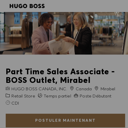
SKIP TO MAIN CONTENT
SKIP TO MAIN CONTENT
-
-
Part Time Sales Associate -
BOSS Outlet, Mirabel
NOM DE L'ENTREPRISE
Ville
HUGO BOSS CANADA, INC.
Canada
Mirabel
Catégorie
Expérience requise
Retail Store
Temps partiel
Poste Débutant
CDI
POSTULER MAINTENANT