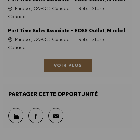
Site
Catégorie
Mirabel, CA-QC, Canada
Retail Store
Canada
Part Time Sales Associate - BOSS Outlet, Mirabel
Site
Catégorie
Mirabel, CA-QC, Canada
Retail Store
Canada
VOIR PLUS
PARTAGER CETTE OPPORTUNITÉ
Partager par e-mail
Partager sur LinkedIn
Partager sur Facebook