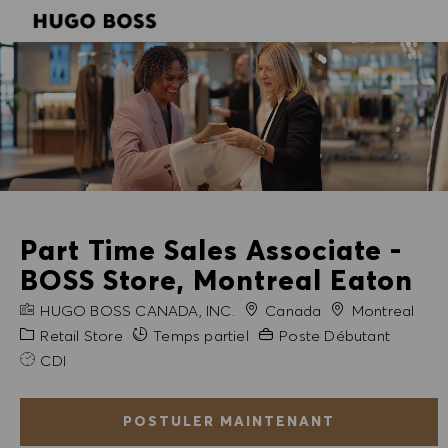
SKIP TO MAIN CONTENT
SKIP TO MAIN CONTENT
-
-
Part Time Sales Associate -
BOSS Store, Montreal Eaton
NOM DE L'ENTREPRISE
Ville
HUGO BOSS CANADA, INC.
Canada
Montreal
Catégorie
Expérience requise
Retail Store
Temps partiel
Poste Débutant
CDI
POSTULER MAINTENANT