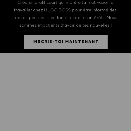
Crée un profil court qui montre ta motivation à
travailler chez HUGO BOSS pour être informé des
postes pertinents en fonction de tes intérêts. Nous
sommes impatients d'avoir de tes nouvelles !
INSCRIS-TOI MAINTENANT