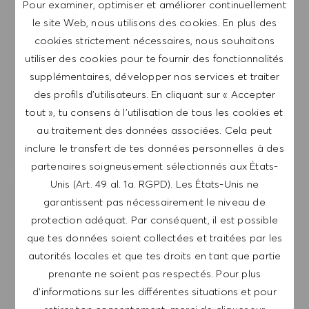
traitées conformément à la
POLITIQUE DE
Pour examiner, optimiser et améliorer continuellement
CONFIDENTIALITÉ
.
le site Web, nous utilisons des cookies. En plus des
cookies strictement nécessaires, nous souhaitons
Saisir l'adresse e-mail (obligatoire)
utiliser des cookies pour te fournir des fonctionnalités
supplémentaires, développer nos services et traiter
des profils d’utilisateurs. En cliquant sur « Accepter
ENVOYER
tout », tu consens à l’utilisation de tous les cookies et
au traitement des données associées. Cela peut
GÉRER LES ALERTES
inclure le transfert de tes données personnelles à des
partenaires soigneusement sélectionnés aux États-
Unis (Art. 49 al. 1a. RGPD). Les États-Unis ne
garantissent pas nécessairement le niveau de
OBTIENS DES RECOMMANDATIONS
protection adéquat. Par conséquent, il est possible
D'EMPLOI PERSONNALISÉES EN
que tes données soient collectées et traitées par les
FONCTION DE TES INTÉRÊTS.
autorités locales et que tes droits en tant que partie
prenante ne soient pas respectés. Pour plus
DÉMARRER
d’informations sur les différentes situations et pour