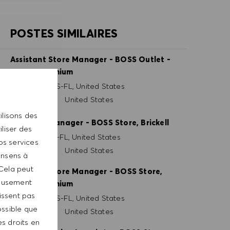
POSTES SIMILAIRES
Assistant Store Manager - BOSS Outlet -
Tampa Premium
Site
Tampa, US-FL, United States
Catégorie
Retail Store
United States
ilisons des
Assistant Manager - BOSS Store, Brickell
liser des
Site
Miami, US-FL, United States
os services
Catégorie
Retail Store
United States
consens à
 Cela peut
Assistant Store Manager - BOSS Store,
neusement
Tampa Premium
tissent pas
Site
Tampa, US-FL, United States
ossible que
Catégorie
Retail Store
United States
es droits en