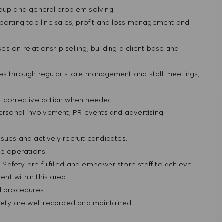
roup and general problem solving.
porting top line sales, profit and loss management and
ses on relationship selling, building a client base and
res through regular store management and staff meetings,
e corrective action when needed.
personal involvement, PR events and advertising
sues and actively recruit candidates.
re operations.
& Safety are fulfilled and empower store staff to achieve
nt within this area.
nd procedures.
afety are well recorded and maintained.