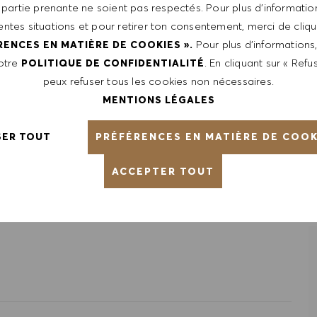
 partie prenante ne soient pas respectés. Pour plus d’information
rentes situations et pour retirer ton consentement, merci de cliqu
 $24/hr -$24/hr. It is not typical for offers to be made at
Pour plus d’informations
RENCES EN MATIÈRE DE COOKIES ».
de range of factors including relevant skills, training,
notre
. En cliquant sur « Refus
POLITIQUE DE CONFIDENTIALITÉ
fications obtained. Market and organizational factors are
peux refuser tous les cookies non nécessaires.
MENTIONS LÉGALES
PRÉFÉRENCES EN MATIÈRE DE COOK
SER TOUT
ntative of the world at large. Our inclusive culture
lity. We are committed to equal employment opportunity.
ACCEPTER TOUT
unleash your full potential and inspires you to thrive.