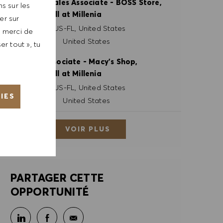
Part Time Sales Associate - BOSS Store,
s sur les
Orlando Mall at Millenia
er sur
Site
Orlando, US-FL, United States
, merci de
Catégorie
Retail Store
United States
er tout », tu
PT Sales Associate - Macy's Shop,
Orlando Mall at Millenia
Site
Orlando, US-FL, United States
IES
Catégorie
Retail Store
United States
VOIR PLUS
PARTAGER CETTE
OPPORTUNITÉ
Partager sur LinkedIn
Partager sur Facebook
Partager par e-mail