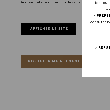
And we believe our equitable work environment helps 
tant que
diffé
« PRÉFÉ
consulter 
AFFICHER LE SITE
REFU
EN
POSTULER MAINTENANT