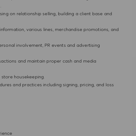
g.
ing on relationship selling, building a client base and
information, various lines, merchandise promotions, and
personal involvement, PR events and advertising
ansactions and maintain proper cash and media
d store housekeeping.
res and practices including signing, pricing, and loss
rience