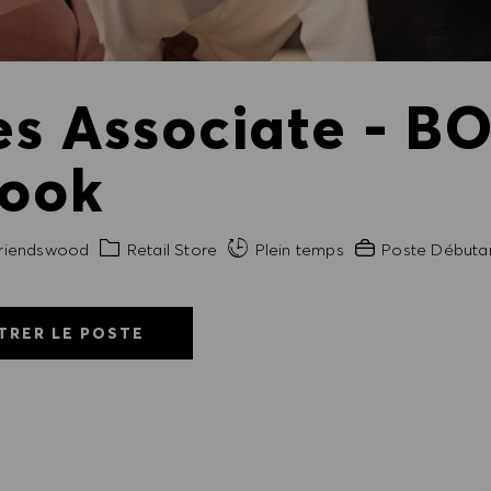
es Associate - B
rook
Catégorie
Expérience requi
riendswood
Retail Store
Plein temps
Poste Débuta
TRER LE POSTE