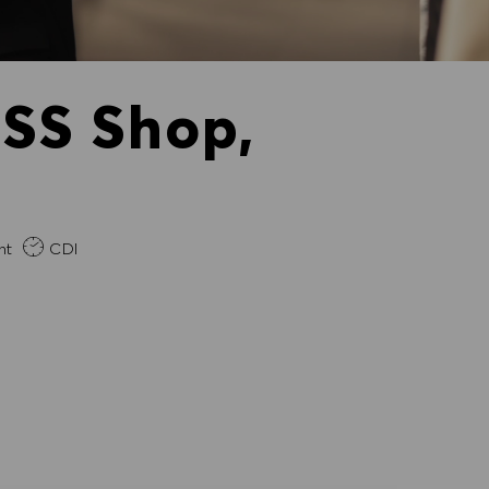
OSS Shop,
se
nt
CDI