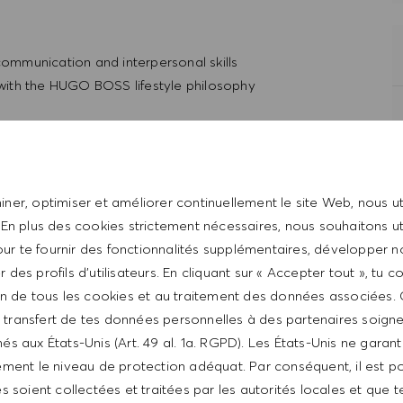
 communication and interpersonal skills
t with the HUGO BOSS lifestyle philosophy
ner, optimiser et améliorer continuellement le site Web, nous ut
 En plus des cookies strictement nécessaires, nous souhaitons uti
ur te fournir des fonctionnalités supplémentaires, développer n
er des profils d’utilisateurs. En cliquant sur « Accepter tout », tu 
tion de tous les cookies et au traitement des données associées.
le transfert de tes données personnelles à des partenaires soig
és aux États-Unis (Art. 49 al. 1a. RGPD). Les États-Unis ne garan
ntative of the world at large. Our inclusive culture
ment le niveau de protection adéquat. Par conséquent, il est p
lity. We are committed to equal employment opportunity.
 soient collectées et traitées par les autorités locales et que t