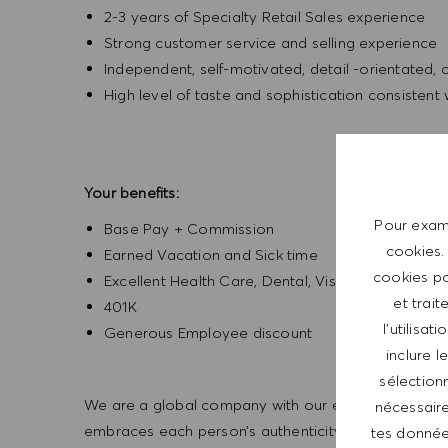
2-3 years of Specialty Retail Sales experience
Strong customer service and selling experience
Independent, self-motivated, detail -orientated,
High level of taste and sophistication consisten
Your benefits:
Pour exami
Base Pay + Commission
cookies.
Earned Vacation and Sick time
cookies po
Excellent Health Care, Dental, Vision,
et trait
401K
l’utilisa
Generous Employee discount
inclure 
sélectionn
We are a global company with our employees represe
nécessaire
embraces each person’s authenticity and individua
tes données