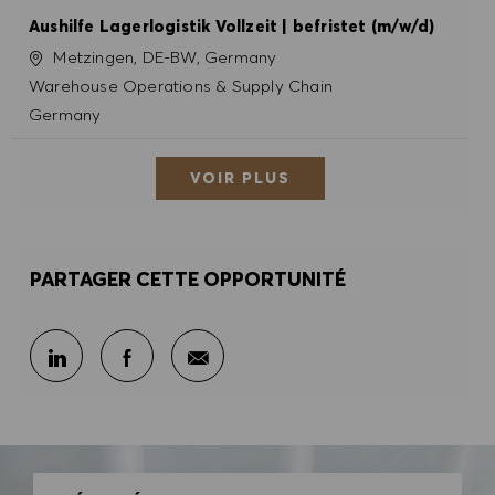
Aushilfe Lagerlogistik Vollzeit | befristet (m/w/d)
Site
Metzingen, DE-BW, Germany
Catégorie
Warehouse Operations & Supply Chain
Germany
VOIR PLUS
PARTAGER CETTE OPPORTUNITÉ
Partager par e-mail
Partager sur LinkedIn
Partager sur Facebook