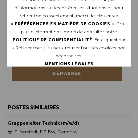
d’informations sur les différentes situations et pour
GÉRER LES ALERTES
retirer ton consentement, merci de cliquer sur
Pour
« PRÉFÉRENCES EN MATIÈRE DE COOKIES ».
plus d’informations, merci de consulter notre
OBTIENS DES RECOMMANDATIONS
. En cliquant sur
POLITIQUE DE CONFIDENTIALITÉ
D'EMPLOI PERSONNALISÉES EN
« Refuser tout », tu peux refuser tous les cookies non
FONCTION DE TES INTÉRÊTS.
nécessaires.
MENTIONS LÉGALES
DÉMARRER
ACCEPTER TOUT
REFUSER TOUT
POSTES SIMILAIRES
PRÉFÉRENCES EN MATIÈRE DE COOKIES
Gruppenleiter Technik (m/w/d)
Site
Filderstadt, DE-BW, Germany