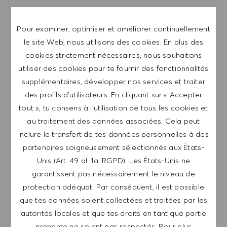
Inscris-toi pour recevoir des alertes de postes.
Pour examiner, optimiser et améliorer continuellement
le site Web, nous utilisons des cookies. En plus des
REMARQUE: En m'inscrivant, je consens à
cookies strictement nécessaires, nous souhaitons
recevoir des mails contenant des offres d'emploi
utiliser des cookies pour te fournir des fonctionnalités
HUGO BOSS, des invitations à des événements
supplémentaires, développer nos services et traiter
et d'autres sujets liés à la carrière, que je peux
des profils d’utilisateurs. En cliquant sur « Accepter
me désabonner à tout moment, par exemple en
tout », tu consens à l’utilisation de tous les cookies et
cliquant sur le lien dans chaque e-mail. Je
au traitement des données associées. Cela peut
reconnais que mes données personnelles seront
inclure le transfert de tes données personnelles à des
traitées conformément à la
POLITIQUE DE
partenaires soigneusement sélectionnés aux États-
CONFIDENTIALITÉ
.
Unis (Art. 49 al. 1a. RGPD). Les États-Unis ne
garantissent pas nécessairement le niveau de
Saisir l'adresse e-mail (obligatoire)
protection adéquat. Par conséquent, il est possible
que tes données soient collectées et traitées par les
ENVOYER
autorités locales et que tes droits en tant que partie
prenante ne soient pas respectés. Pour plus