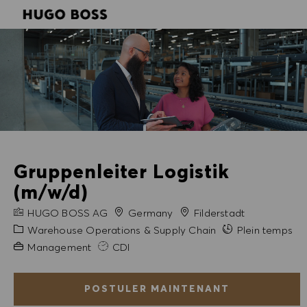
SKIP TO MAIN CONTENT
SKIP TO MAIN CONTENT
-
-
Gruppenleiter Logistik
(m/w/d)
NOM DE L'ENTREPRISE
Ville
HUGO BOSS AG
Germany
Filderstadt
Catégorie
Warehouse Operations & Supply Chain
Plein temps
Expérience requise
Management
CDI
POSTULER MAINTENANT