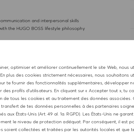
 communication and interpersonal skills
t with the HUGO BOSS lifestyle philosophy
ner, optimiser et améliorer continuellement le site Web, nous ut
 En plus des cookies strictement nécessaires, nous souhaitons uti
ur te fournir des fonctionnalités supplémentaires, développer n
er des profils d’utilisateurs. En cliquant sur « Accepter tout », tu 
tion de tous les cookies et au traitement des données associées.
le transfert de tes données personnelles à des partenaires soig
és aux États-Unis (Art. 49 al. 1a. RGPD). Les États-Unis ne garan
ntative of the world at large. Our inclusive culture
ment le niveau de protection adéquat. Par conséquent, il est p
lity. We are committed to equal employment opportunity.
 soient collectées et traitées par les autorités locales et que t