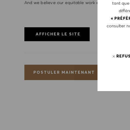
And we believe our equitable work environment helps 
tant que
diffé
« PRÉFÉ
consulter 
AFFICHER LE SITE
REFU
EN
POSTULER MAINTENANT