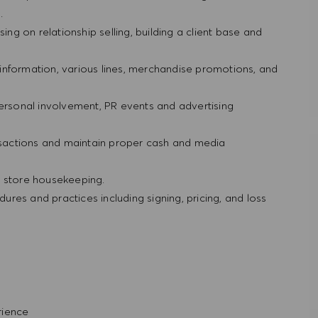
g.
ing on relationship selling, building a client base and
information, various lines, merchandise promotions, and
personal involvement, PR events and advertising
ansactions and maintain proper cash and media
d store housekeeping.
res and practices including signing, pricing, and loss
rience