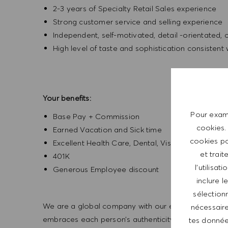
2-3 years of Specialty Retail Sales experience
Strong customer service and selling experience
Independent, self-motivated, detail -orientated,
High level of taste and sophistication consisten
Your benefits:
Pour exami
Base Pay + Commission
cookies.
Earned Vacation and Sick time
cookies po
Excellent Health Care, Dental, Vision,
et trait
401K
l’utilisa
Generous Employee discount
inclure 
sélectionn
We are a global company with our employees represe
nécessaire
embraces each person’s authenticity and individua
tes données