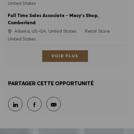
United States
Full Time Sales Associate - Macy's Shop,
Cumberland
Site
Catégorie
Atlanta, US-GA, United States
Retail Store
United States
VOIR PLUS
PARTAGER CETTE OPPORTUNITÉ
Partager par e-mail
Partager sur LinkedIn
Partager sur Facebook