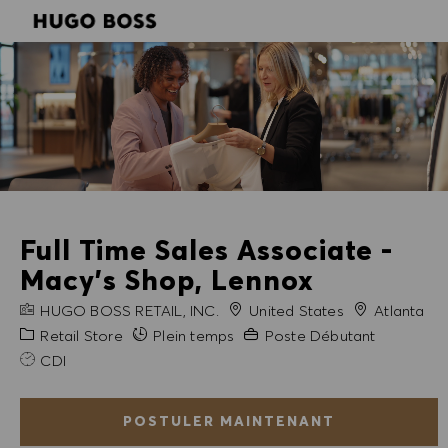
SKIP TO MAIN CONTENT
SKIP TO MAIN CONTENT
-
-
Full Time Sales Associate -
Macy's Shop, Lennox
NOM DE L'ENTREPRISE
Ville
HUGO BOSS RETAIL, INC.
United States
Atlanta
Catégorie
Expérience requise
Retail Store
Plein temps
Poste Débutant
CDI
POSTULER MAINTENANT