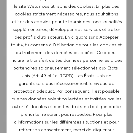
le site Web, nous utilisons des cookies. En plus des
cookies strictement nécessaires, nous souhaitons
ENVOYER
utiliser des cookies pour te fournir des fonctionnalités
supplémentaires, développer nos services et traiter
GÉRER LES ALERTES
des profils d’utilisateurs. En cliquant sur « Accepter
tout », tu consens à l’utilisation de tous les cookies et
au traitement des données associées. Cela peut
inclure le transfert de tes données personnelles à des
OBTIENS DES RECOMMANDATIONS
partenaires soigneusement sélectionnés aux États-
D'EMPLOI PERSONNALISÉES EN
Unis (Art. 49 al. 1a. RGPD). Les États-Unis ne
FONCTION DE TES INTÉRÊTS.
garantissent pas nécessairement le niveau de
protection adéquat. Par conséquent, il est possible
que tes données soient collectées et traitées par les
DÉMARRER
autorités locales et que tes droits en tant que partie
prenante ne soient pas respectés. Pour plus
d’informations sur les différentes situations et pour
retirer ton consentement, merci de cliquer sur
POSTES SIMILAIRES