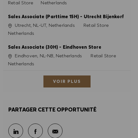
Catégorie
Retail Store
Netherlands
Sales Associate (Parttime 15H) - Utrecht Bijenkorf
Site
Catégorie
Utrecht, NL-UT, Netherlands
Retail Store
Netherlands
Sales Associate (30H) - Eindhoven Store
Site
Catégorie
Eindhoven, NL-NB, Netherlands
Retail Store
Netherlands
VOIR PLUS
PARTAGER CETTE OPPORTUNITÉ
Partager par e-mail
Partager sur LinkedIn
Partager sur Facebook