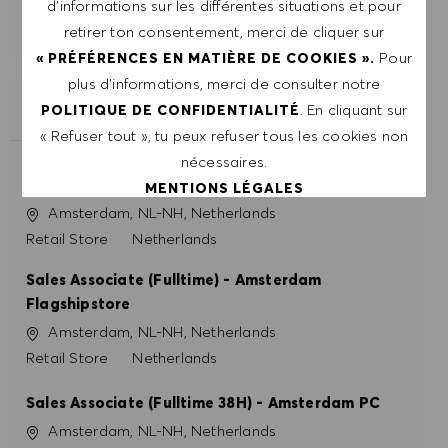
DÉMARRER
d’informations sur les différentes situations et pour
retirer ton consentement, merci de cliquer sur
Pour
« PRÉFÉRENCES EN MATIÈRE DE COOKIES ».
plus d’informations, merci de consulter notre
. En cliquant sur
POLITIQUE DE CONFIDENTIALITÉ
POSTES SIMILAIRES
« Refuser tout », tu peux refuser tous les cookies non
Sales Associate Womenswear (Fulltime) -
nécessaires.
Amsterdam Flagshipstore
MENTIONS LÉGALES
Site
Amsterdam, NL-NH, Netherlands
Catégorie
Retail Store
Netherlands
ACCEPTER TOUT
Sales Associate (Fulltime) - Amsterdam
REFUSER TOUT
Flagshipstore
Site
Amsterdam, NL-NH, Netherlands
PRÉFÉRENCES EN MATIÈRE DE COOKIES
Catégorie
Retail Store
Netherlands
Sales Associate (Fulltime 38H) - Amsterdam PC
Site
Amsterdam, NL-NH, Netherlands