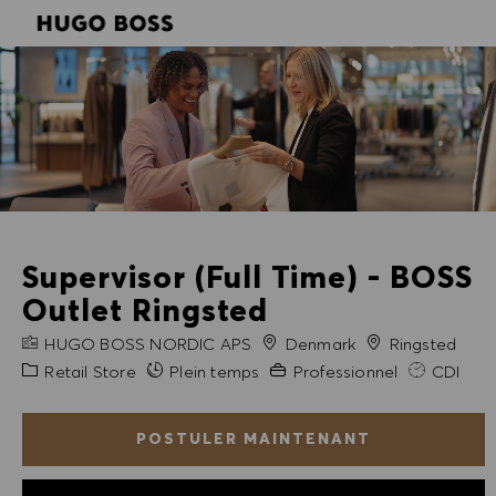
SKIP TO MAIN CONTENT
SKIP TO MAIN CONTENT
-
-
Supervisor (Full Time) - BOSS
Outlet Ringsted
NOM DE L'ENTREPRISE
Ville
HUGO BOSS NORDIC APS
Denmark
Ringsted
Catégorie
Expérience requise
Retail Store
Plein temps
Professionnel
CDI
POSTULER MAINTENANT