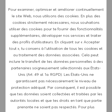
reconnais que mes données personnelles seront
Pour examiner, optimiser et améliorer continuellement
traitées conformément à la
POLITIQUE DE
le site Web, nous utilisons des cookies. En plus des
CONFIDENTIALITÉ
.
cookies strictement nécessaires, nous souhaitons
Saisir l'adresse e-mail (obligatoire)
utiliser des cookies pour te fournir des fonctionnalités
supplémentaires, développer nos services et traiter
des profils d’utilisateurs. En cliquant sur « Accepter
ENVOYER
tout », tu consens à l’utilisation de tous les cookies et
au traitement des données associées. Cela peut
GÉRER LES ALERTES
inclure le transfert de tes données personnelles à des
partenaires soigneusement sélectionnés aux États-
Unis (Art. 49 al. 1a. RGPD). Les États-Unis ne
garantissent pas nécessairement le niveau de
OBTIENS DES RECOMMANDATIONS
protection adéquat. Par conséquent, il est possible
D'EMPLOI PERSONNALISÉES EN
que tes données soient collectées et traitées par les
FONCTION DE TES INTÉRÊTS.
autorités locales et que tes droits en tant que partie
prenante ne soient pas respectés. Pour plus