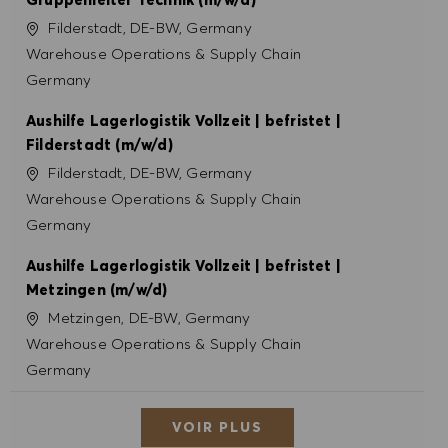
Site
Filderstadt, DE-BW, Germany
Catégorie
Warehouse Operations & Supply Chain
Germany
Aushilfe Lagerlogistik Vollzeit | befristet |
Filderstadt (m/w/d)
Site
Filderstadt, DE-BW, Germany
Catégorie
Warehouse Operations & Supply Chain
Germany
Aushilfe Lagerlogistik Vollzeit | befristet |
Metzingen (m/w/d)
Site
Metzingen, DE-BW, Germany
Catégorie
Warehouse Operations & Supply Chain
Germany
VOIR PLUS