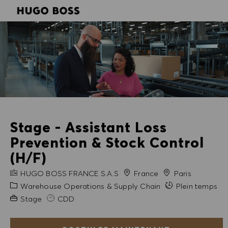
SKIP TO MAIN CONTENT
SKIP TO MAIN CONTENT
-
-
Stage - Assistant Loss
Prevention & Stock Control
(H/F)
NOM DE L'ENTREPRISE
Ville
HUGO BOSS FRANCE S.A.S
France
Paris
Catégorie
Warehouse Operations & Supply Chain
Plein temps
Expérience requise
Stage
CDD