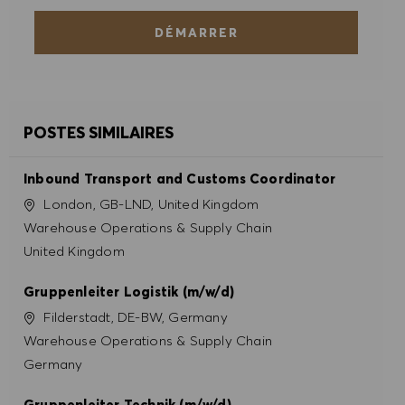
DÉMARRER
PRÉFÉRENCES EN MATIÈRE DE COOKIES
POSTES SIMILAIRES
Inbound Transport and Customs Coordinator
Site
London, GB-LND, United Kingdom
Catégorie
Warehouse Operations & Supply Chain
United Kingdom
Gruppenleiter Logistik (m/w/d)
Site
Filderstadt, DE-BW, Germany
Catégorie
Warehouse Operations & Supply Chain
Germany
Gruppenleiter Technik (m/w/d)