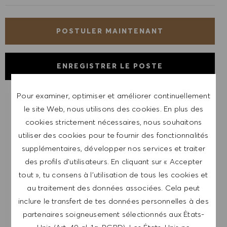
POSTULER MAINTENANT
ENREGISTRER LE POSTE
Pour examiner, optimiser et améliorer continuellement
le site Web, nous utilisons des cookies. En plus des
RECEVOIR UNE NOTIFICATION POUR
DES POSTES SIMILAIRES
cookies strictement nécessaires, nous souhaitons
utiliser des cookies pour te fournir des fonctionnalités
Inscris-toi pour recevoir des alertes de postes.
supplémentaires, développer nos services et traiter
des profils d’utilisateurs. En cliquant sur « Accepter
REMARQUE: En m'inscrivant, je consens à
tout », tu consens à l’utilisation de tous les cookies et
recevoir des mails contenant des offres d'emploi
au traitement des données associées. Cela peut
HUGO BOSS, des invitations à des événements
inclure le transfert de tes données personnelles à des
et d'autres sujets liés à la carrière, que je peux
partenaires soigneusement sélectionnés aux États-
me désabonner à tout moment, par exemple en