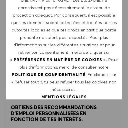
Unis (Art. 49 al. 1a. RGPD). Les États-Unis ne
cliquant sur le lien dans chaque e-mail. Je
garantissent pas nécessairement le niveau de
reconnais que mes données personnelles seront
protection adéquat. Par conséquent, il est possible
traitées conformément à la
POLITIQUE DE
que tes données soient collectées et traitées par les
CONFIDENTIALITÉ
.
autorités locales et que tes droits en tant que partie
prenante ne soient pas respectés. Pour plus
Saisir l'adresse e-mail (obligatoire)
d’informations sur les différentes situations et pour
retirer ton consentement, merci de cliquer sur
Pour
« PRÉFÉRENCES EN MATIÈRE DE COOKIES ».
ENVOYER
plus d’informations, merci de consulter notre
. En cliquant sur
POLITIQUE DE CONFIDENTIALITÉ
GÉRER LES ALERTES
« Refuser tout », tu peux refuser tous les cookies non
nécessaires.
MENTIONS LÉGALES
OBTIENS DES RECOMMANDATIONS
D'EMPLOI PERSONNALISÉES EN
ACCEPTER TOUT
FONCTION DE TES INTÉRÊTS.
REFUSER TOUT